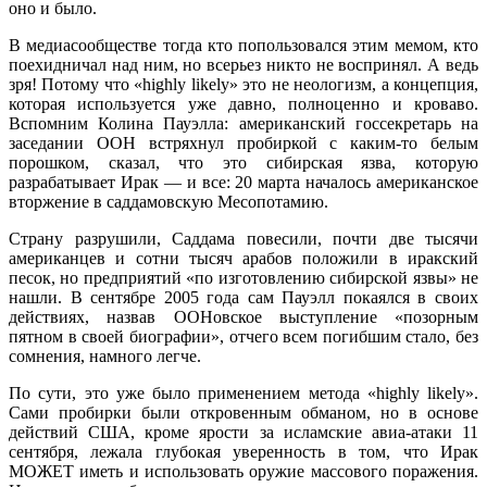
оно и было.
В медиасообществе тогда кто попользовался этим мемом, кто
поехидничал над ним, но всерьез никто не воспринял. А ведь
зря! Потому что «highly likely» это не неологизм, а концепция,
которая используется уже давно, полноценно и кроваво.
Вспомним Колина Пауэлла: американский госсекретарь на
заседании ООН встряхнул пробиркой с каким-то белым
порошком, сказал, что это сибирская язва, которую
разрабатывает Ирак — и все: 20 марта началось американское
вторжение в саддамовскую Месопотамию.
Страну разрушили, Саддама повесили, почти две тысячи
американцев и сотни тысяч арабов положили в иракский
песок, но предприятий «по изготовлению сибирской язвы» не
нашли. В сентябре 2005 года сам Пауэлл покаялся в своих
действиях, назвав ООНовское выступление «позорным
пятном в своей биографии», отчего всем погибшим стало, без
сомнения, намного легче.
По сути, это уже было применением метода «highly likely».
Сами пробирки были откровенным обманом, но в основе
действий США, кроме ярости за исламские авиа-атаки 11
сентября, лежала глубокая уверенность в том, что Ирак
МОЖЕТ иметь и использовать оружие массового поражения.