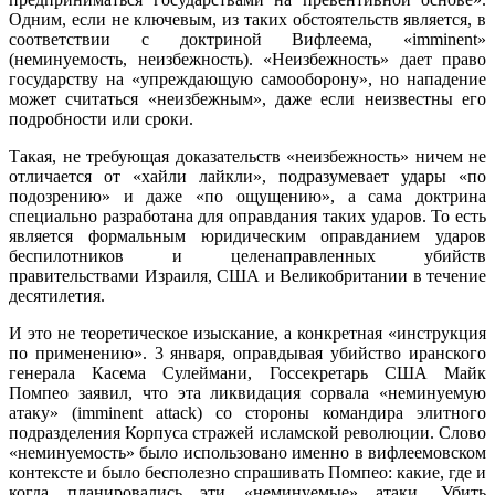
Одним, если не ключевым, из таких обстоятельств является, в
соответствии с доктриной Вифлеема, «imminent»
(неминуемость, неизбежность). «Неизбежность» дает право
государству на «упреждающую самооборону», но нападение
может считаться «неизбежным», даже если неизвестны его
подробности или сроки.
Такая, не требующая доказательств «неизбежность» ничем не
отличается от «хайли лайкли», подразумевает удары «по
подозрению» и даже «по ощущению», а сама доктрина
специально разработана для оправдания таких ударов. То есть
является формальным юридическим оправданием ударов
беспилотников и целенаправленных убийств
правительствами Израиля, США и Великобритании в течение
десятилетия.
И это не теоретическое изыскание, а конкретная «инструкция
по применению». 3 января, оправдывая убийство иранского
генерала Касема Сулеймани, Госсекретарь США Майк
Помпео заявил, что эта ликвидация сорвала «неминуемую
атаку» (imminent attack) со стороны командира элитного
подразделения Корпуса стражей исламской революции. Слово
«неминуемость» было использовано именно в вифлеемовском
контексте и было бесполезно спрашивать Помпео: какие, где и
когда планировались эти «неминуемые» атаки. Убить