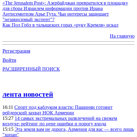
«The Jerusalem Post»: Азербайджан превратился в площадку
для сбора Израилем информации против Ирана
Антисемитизм Арье Гута. Чьи интересы защищает
"независимый эксперт"?
Как Пол Гобл в талышских горах «руку Кремля» искал
На главную
Регистрация
Войти
РАСШИРЕННЫЙ ПОИСК
лента новостей
16:11
Спорт под каблуком власти: Пашинян готовит
рейдерский захват НОК Армении
15:27
14 самых экстремальных развлечений на свежем
воздухе: рейтинг по цене ошибки и порогу входа
15:15
Эта земля вам не дорога, Армения для вас — всего лишь
"хопан"