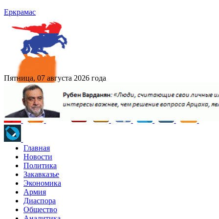
Еркрамас
Пятница, 07 августа 2026 года
Главная
Новости
Политика
Закавказье
Экономика
Армия
Диаспора
Общество
Аналитика