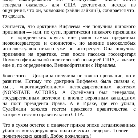
генерала оказалось для США достаточно, исходя из
ощущения, что он, возможно (хайли лайкли?), собирается что-
то сделать.
Считается, что доктрина Вифлеема «не получила широкого
признания — или, по сути, практически никакого признания
— в юридических кругах вне рядов самых преданных
неоконсерваторов и сионистов», но мнение высоколобых
интеллектуалов никого уже не интересует. Она получила
признание на практике, став после пассажа госсекретаря
Помпео официальной политической позицией США, а значит,
еще и, по определению, Великобритании с Израилем.
Более того… Доктрина получила не только признание, но и
развитие. Потому что доктрина Вифлеема была связана с,
хм…, «противодействием» негосударственным деятелям
(NONSTATE ACTORS). А Сулеймани был генералом,
государственным деятелем и вполне вероятным кандидатом
на пост президента Ирана. А в Ираке, где его убили,
Сулеймани являлся гостем иракского правительства, с
которым связано правительство США.
Что в сухом остатке и означает приход эпохи легализованных
убийств конкурирующих политических лидеров. Точнее —
политических казней. Добро пожаловать!