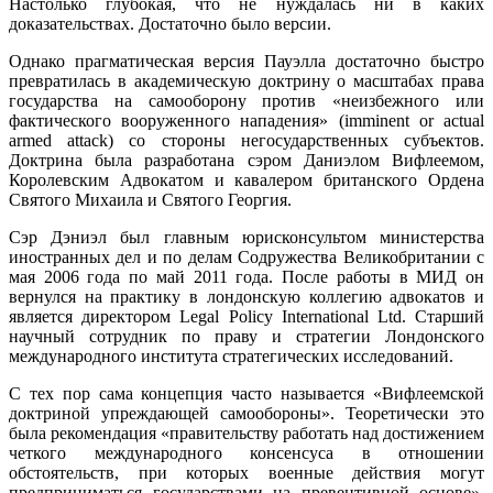
Настолько глубокая, что не нуждалась ни в каких
доказательствах. Достаточно было версии.
Однако прагматическая версия Пауэлла достаточно быстро
превратилась в академическую доктрину о масштабах права
государства на самооборону против «неизбежного или
фактического вооруженного нападения» (imminent or actual
armed attack) со стороны негосударственных субъектов.
Доктрина была разработана сэром Даниэлом Вифлеемом,
Королевским Адвокатом и кавалером британского Ордена
Святого Михаила и Святого Георгия.
Сэр Дэниэл был главным юрисконсультом министерства
иностранных дел и по делам Содружества Великобритании с
мая 2006 года по май 2011 года. После работы в МИД он
вернулся на практику в лондонскую коллегию адвокатов и
является директором Legal Policy International Ltd. Старший
научный сотрудник по праву и стратегии Лондонского
международного института стратегических исследований.
С тех пор сама концепция часто называется «Вифлеемской
доктриной упреждающей самообороны». Теоретически это
была рекомендация «правительству работать над достижением
четкого международного консенсуса в отношении
обстоятельств, при которых военные действия могут
предприниматься государствами на превентивной основе».