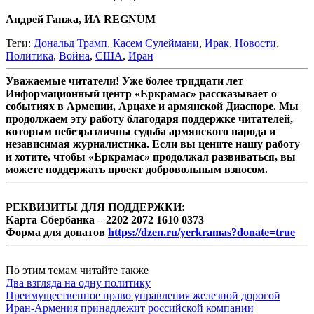
Андрей Ганжа, ИА REGNUM
Теги:
Дональд Трамп
,
Касем Сулеймани
,
Ирак
,
Новости
,
Политика
,
Война
,
США
,
Иран
Уважаемые читатели! Уже более тридцати лет
Информационный центр «Еркрамас» рассказывает о
событиях в Армении, Арцахе и армянской Диаспоре. Мы
продолжаем эту работу благодаря поддержке читателей,
которым небезразличны судьба армянского народа и
независимая журналистика. Если вы цените нашу работу
и хотите, чтобы «Еркрамас» продолжал развиваться, вы
можете поддержать проект добровольным взносом.
РЕКВИЗИТЫ ДЛЯ ПОДДЕРЖКИ:
Карта Сбербанка – 2202 2072 1610 0373
Форма для донатов
https://dzen.ru/yerkramas?donate=true
По этим темам читайте также
Два взгляда на одну политику
Преимущественное право управления железной дорогой
Иран-Армения принадлежит российской компании