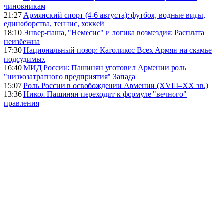
чиновникам
21:27
Армянский спорт (4-6 августа): футбол, водные виды,
единоборства, теннис, хоккей
18:10
Энвер-паша, "Немесис" и логика возмездия: Расплата
неизбежна
17:30
Национальный позор: Католикос Всех Армян на скамье
подсудимых
16:40
МИД России: Пашинян уготовил Армении роль
"низкозатратного предприятия" Запада
15:07
Роль России в освобождении Армении (XVIII–XX вв.)
13:36
Никол Пашинян переходит к формуле "вечного"
правления