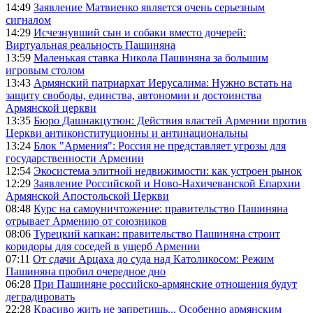
14:49
Заявление Матвиенко является очень серьезным
сигналом
14:29
Исчезнувший сын и собаки вместо дочерей:
Виртуальная реальность Пашиняна
13:59
Маленькая ставка Никола Пашиняна за большим
игровым столом
13:43
Армянский патриархат Иерусалима: Нужно встать на
защиту свободы, единства, автономии и достоинства
Армянской церкви
13:35
Бюро Дашнакцутюн: Действия властей Армении против
Церкви антиконституционны и антинациональны
13:24
Блок "Армения": Россия не представляет угрозы для
государственности Армении
12:54
Экосистема элитной недвижимости: как устроен рынок
12:29
Заявление Российской и Ново-Нахичеванской Епархии
Армянской Апостольской Церкви
08:48
Курс на самоуничтожение: правительство Пашиняна
отрывает Армению от союзников
08:06
Турецкий капкан: правительство Пашиняна строит
коридоры для соседей в ущерб Армении
07:11
От сдачи Арцаха до суда над Католикосом: Режим
Пашиняна пробил очередное дно
06:28
При Пашиняне российско-армянские отношения будут
деградировать
22:28
Красиво жить не запретишь... Особенно армянским