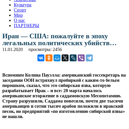
Культура
Спорт
Мир
О нас
ПАРТНЕРЫ
Иран — США: пожалуйте в эпоху
легальных политических убийств…
11.01.2020
просмотры: 2456
Вспомним Колина Пауэлла: американский госсекретарь на
заседании ООН встряхнул пробиркой с каким-то белым
порошком, сказал, что это сибирская язва, которую
разрабатывает Ирак – и все: 20 марта началось
американское вторжение в саддамовскую Месопотамию.
Страну разрушили, Саддама повесили, почти две тысячи
американцев и сотни тысяч арабов положили в иракский
песок, но предприятий «по изготовлению сибирской язвы»
не нашли.
.