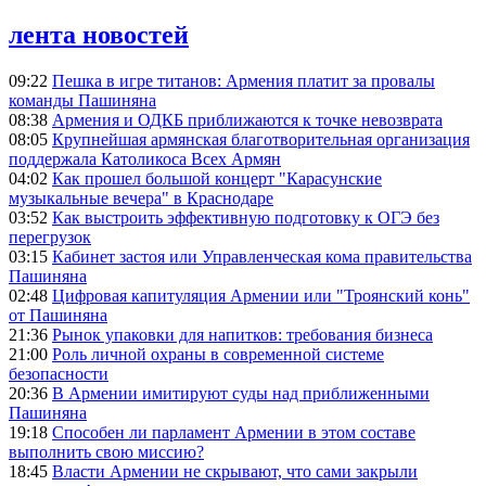
лента новостей
09:22
Пешка в игре титанов: Армения платит за провалы
команды Пашиняна
08:38
Армения и ОДКБ приближаются к точке невозврата
08:05
Крупнейшая армянская благотворительная организация
поддержала Католикоса Всех Армян
04:02
Как прошел большой концерт "Карасунские
музыкальные вечера" в Краснодаре
03:52
Как выстроить эффективную подготовку к ОГЭ без
перегрузок
03:15
Кабинет застоя или Управленческая кома правительства
Пашиняна
02:48
Цифровая капитуляция Армении или "Троянский конь"
от Пашиняна
21:36
Рынок упаковки для напитков: требования бизнеса
21:00
Роль личной охраны в современной системе
безопасности
20:36
В Армении имитируют суды над приближенными
Пашиняна
19:18
Способен ли парламент Армении в этом составе
выполнить свою миссию?
18:45
Власти Армении не скрывают, что сами закрыли