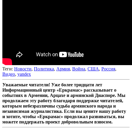
Теги:
Новости
,
Политика
,
Армия
,
Война
,
США
,
Россия
,
Видео
,
yandex
Уважаемые читатели! Уже более тридцати лет
Информационный центр «Еркрамас» рассказывает о
событиях в Армении, Арцахе и армянской Диаспоре. Мы
продолжаем эту работу благодаря поддержке читателей,
которым небезразличны судьба армянского народа и
независимая журналистика. Если вы цените нашу работу
и хотите, чтобы «Еркрамас» продолжал развиваться, вы
можете поддержать проект добровольным взносом.