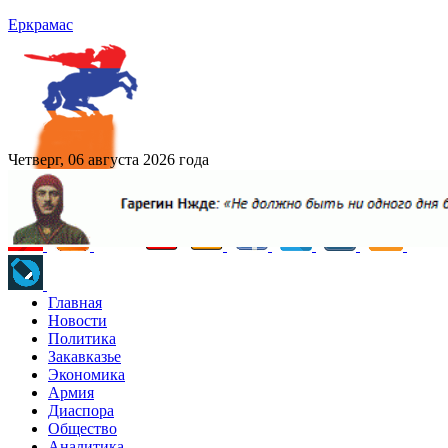
Еркрамас
Четверг, 06 августа 2026 года
Главная
Новости
Политика
Закавказье
Экономика
Армия
Диаспора
Общество
Аналитика