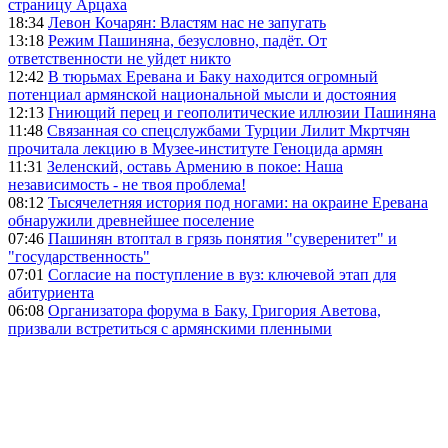
страницу Арцаха
18:34
Левон Кочарян: Властям нас не запугать
13:18
Режим Пашиняна, безусловно, падёт. От
ответственности не уйдет никто
12:42
В тюрьмах Еревана и Баку находится огромный
потенциал армянской национальной мысли и достояния
12:13
Гниющий перец и геополитические иллюзии Пашиняна
11:48
Связанная со спецслужбами Турции Лилит Мкртчян
прочитала лекцию в Музее-институте Геноцида армян
11:31
Зеленский, оставь Армению в покое: Наша
независимость - не твоя проблема!
08:12
Тысячелетняя история под ногами: на окраине Еревана
обнаружили древнейшее поселение
07:46
Пашинян втоптал в грязь понятия "суверенитет" и
"государственность"
07:01
Согласие на поступление в вуз: ключевой этап для
абитуриента
06:08
Организатора форума в Баку, Григория Аветова,
призвали встретиться с армянскими пленными