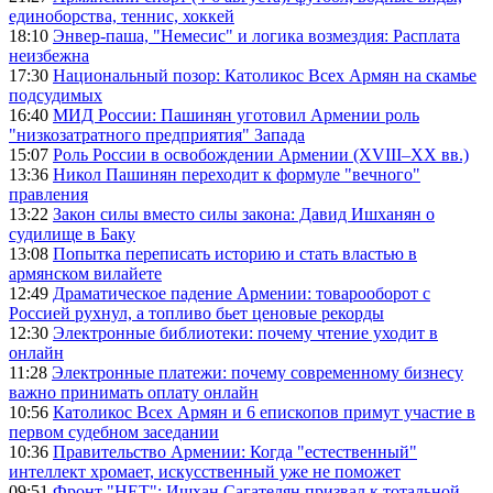
единоборства, теннис, хоккей
18:10
Энвер-паша, "Немесис" и логика возмездия: Расплата
неизбежна
17:30
Национальный позор: Католикос Всех Армян на скамье
подсудимых
16:40
МИД России: Пашинян уготовил Армении роль
"низкозатратного предприятия" Запада
15:07
Роль России в освобождении Армении (XVIII–XX вв.)
13:36
Никол Пашинян переходит к формуле "вечного"
правления
13:22
Закон силы вместо силы закона: Давид Ишханян о
судилище в Баку
13:08
Попытка переписать историю и стать властью в
армянском вилайете
12:49
Драматическое падение Армении: товарооборот с
Россией рухнул, а топливо бьет ценовые рекорды
12:30
Электронные библиотеки: почему чтение уходит в
онлайн
11:28
Электронные платежи: почему современному бизнесу
важно принимать оплату онлайн
10:56
Католикос Всех Армян и 6 епископов примут участие в
первом судебном заседании
10:36
Правительство Армении: Когда "естественный"
интеллект хромает, искусственный уже не поможет
09:51
Фронт "НЕТ": Ишхан Сагателян призвал к тотальной