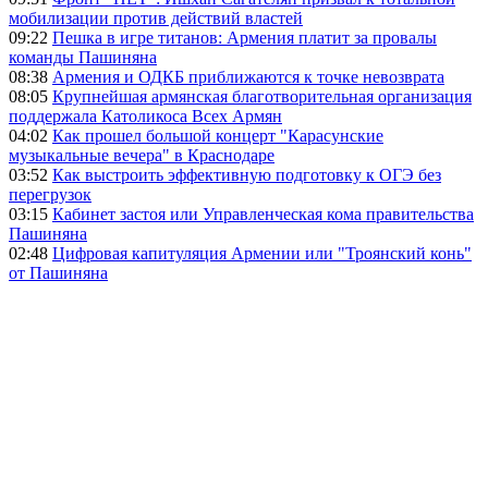
мобилизации против действий властей
09:22
Пешка в игре титанов: Армения платит за провалы
команды Пашиняна
08:38
Армения и ОДКБ приближаются к точке невозврата
08:05
Крупнейшая армянская благотворительная организация
поддержала Католикоса Всех Армян
04:02
Как прошел большой концерт "Карасунские
музыкальные вечера" в Краснодаре
03:52
Как выстроить эффективную подготовку к ОГЭ без
перегрузок
03:15
Кабинет застоя или Управленческая кома правительства
Пашиняна
02:48
Цифровая капитуляция Армении или "Троянский конь"
от Пашиняна