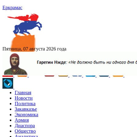
Еркрамас
Пятница, 07 августа 2026 года
Главная
Новости
Политика
Закавказье
Экономика
Армия
Диаспора
Общество
Аналитика