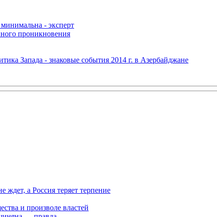
 минимальна - эксперт
нного проникновения
итика Запада - знаковые события 2014 г. в Азербайджане
ждет, а Россия теряет терпение
ества и произволе властей
шиняна — правда