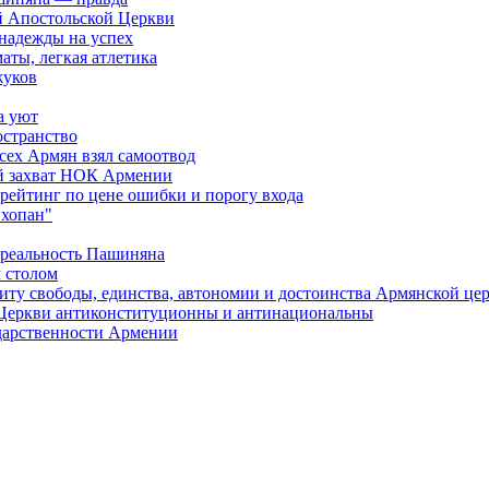
й Апостольской Церкви
 надежды на успех
аты, легкая атлетика
жуков
а уют
остранство
сех Армян взял самоотвод
ий захват НОК Армении
 рейтинг по цене ошибки и порогу входа
"хопан"
 реальность Пашиняна
 столом
иту свободы, единства, автономии и достоинства Армянской це
Церкви антиконституционны и антинациональны
ударственности Армении