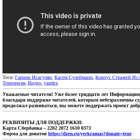
Теги:
Гарник Исагулян
,
Касем Сулеймани
,
Корпус Стражей Ис
Терроризм
,
Видео
,
yandex
Уважаемые читатели! Уже более тридцати лет Информацион
благодаря поддержке читателей, которым небезразличны су
продолжал развиваться, вы можете поддержать проект доб
РЕКВИЗИТЫ ДЛЯ ПОДДЕРЖКИ:
Карта Сбербанка – 2202 2072 1610 0373
Форма для донатов
https://dzen.ru/yerkramas?donate=true