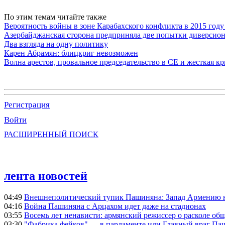
По этим темам читайте также
Вероятность войны в зоне Карабахского конфликта в 2015 году
Азербайджанская сторона предприняла две попытки диверсио
Два взгляда на одну политику
Карен Абрамян: блицкриг невозможен
Волна арестов, провальное председательство в СЕ и жесткая кр
Регистрация
Войти
РАСШИРЕННЫЙ ПОИСК
лента новостей
04:49
Внешнеполитический тупик Пашиняна: Запад Армению не 
04:16
Война Пашиняна с Арцахом идет даже на стадионах
03:55
Восемь лет ненависти: армянский режиссер о расколе общ
03:30
"Фабрика фейков" — в парламенте или Главный враг Па