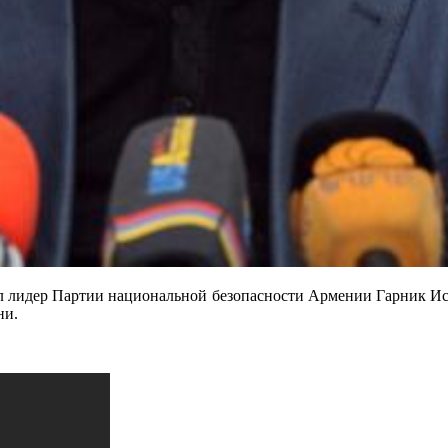
л лидер Партии национальной безопасности Армении Гарник Иса
ни.