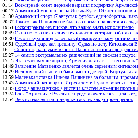
01:14
Всемирный совет церквей выразил поддержку Армянско
00:17
Армянский монастырь на Иссык-Куле: 160 лет поисков и
21:30
Армянский спорт (7 августа): футбол, единоборства, шахм
20:37
Такого как Пашинян не было со времен нашествия сельд
19:51
Госконтракты без рисков: что важно знать исполнителю
18:49
Окна нового поколения: технологии, которые работают н
18:30
Ремонт кухни под ключ: как формируется комфортное пр
16:51
Судебный фарс дал трещину: Судья по делу Католикоса В
16:11
Спорт под каблуком власти: Пашинян готовит рейдерск
15:27
14 самых экстремальных развлечений на свежем воздухе:
15:15
Эта земля вам не дорога, Армения для вас — всего лишь 
14:49
Заявление Матвиенко является очень серьезным сигналом
14:29
Исчезнувший сын и собаки вместо дочерей: Виртуальная
13:59
Маленькая ставка Никола Пашиняна за большим игровым
13:43
Армянский патриархат Иерусалима: Нужно встать на защ
13:35
Бюро Дашнакцутюн: Действия властей Армении против 
13:24
Блок "Армения": Россия не представляет угрозы для гос
12:54
Экосистема элитной недвижимости: как устроен рынок