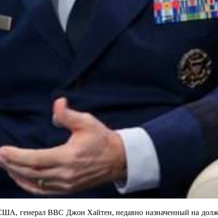
 США, генерал ВВС Джон Хайтен, недавно назначенный на должн