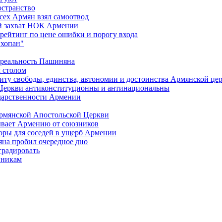
остранство
сех Армян взял самоотвод
ий захват НОК Армении
 рейтинг по цене ошибки и порогу входа
"хопан"
 реальность Пашиняна
 столом
иту свободы, единства, автономии и достоинства Армянской це
Церкви антиконституционны и антинациональны
ударственности Армении
Армянской Апостольской Церкви
ывает Армению от союзников
оры для соседей в ущерб Армении
яна пробил очередное дно
градировать
вникам