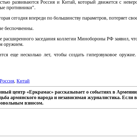
ростью развиваются Россия и Китай, который движется с неве
ные противники".
оторая сегодня впереди по большинству параметров, потеряет св
не беспочвенны.
де расширенного заседания коллегии Минобороны РФ заявил, что
м оружием.
ся еще несколько лет, чтобы создать гиперзвуковое оружие
Россия
,
Китай
ный центр «Еркрамас» рассказывает о событиях в Армении,
дьба армянского народа и независимая журналистика. Если в
ровольным взносом.