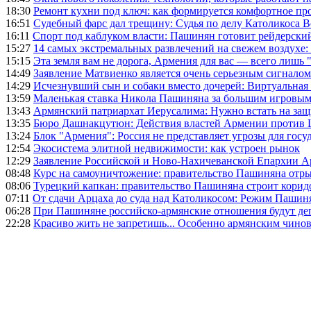
18:30
Ремонт кухни под ключ: как формируется комфортное пр
16:51
Судебный фарс дал трещину: Судья по делу Католикоса В
16:11
Спорт под каблуком власти: Пашинян готовит рейдерск
15:27
14 самых экстремальных развлечений на свежем воздухе:
15:15
Эта земля вам не дорога, Армения для вас — всего лишь 
14:49
Заявление Матвиенко является очень серьезным сигналом
14:29
Исчезнувший сын и собаки вместо дочерей: Виртуальная
13:59
Маленькая ставка Никола Пашиняна за большим игровым
13:43
Армянский патриархат Иерусалима: Нужно встать на защ
13:35
Бюро Дашнакцутюн: Действия властей Армении против 
13:24
Блок "Армения": Россия не представляет угрозы для гос
12:54
Экосистема элитной недвижимости: как устроен рынок
12:29
Заявление Российской и Ново-Нахичеванской Епархии 
08:48
Курс на самоуничтожение: правительство Пашиняна отр
08:06
Турецкий капкан: правительство Пашиняна строит корид
07:11
От сдачи Арцаха до суда над Католикосом: Режим Пашин
06:28
При Пашиняне российско-армянские отношения будут де
22:28
Красиво жить не запретишь... Особенно армянским чино