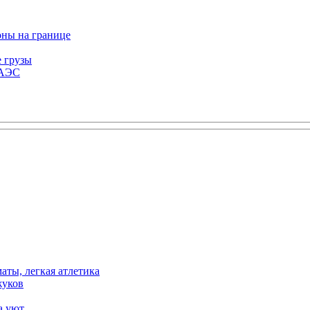
оны на границе
е грузы
ЕАЭС
аты, легкая атлетика
жуков
а уют