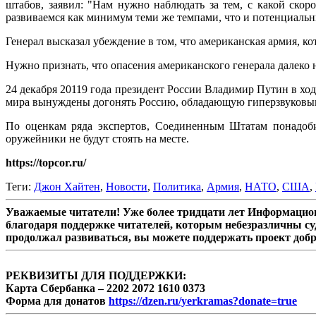
штабов, заявил: "Нам нужно наблюдать за тем, с какой ско
развиваемся как минимум теми же темпами, что и потенциаль
Генерал высказал убеждение в том, что американская армия, к
Нужно признать, что опасения американского генерала далеко 
24 декабря 20119 года президент России Владимир Путин в хо
мира вынуждены догонять Россию, обладающую гиперзвуковы
По оценкам ряда экспертов, Соединенным Штатам понадобит
оружейники не будут стоять на месте.
https://topcor.ru/
Теги:
Джон Хайтен
,
Новости
,
Политика
,
Армия
,
НАТО
,
США
,
Уважаемые читатели! Уже более тридцати лет Информацион
благодаря поддержке читателей, которым небезразличны су
продолжал развиваться, вы можете поддержать проект доб
РЕКВИЗИТЫ ДЛЯ ПОДДЕРЖКИ:
Карта Сбербанка – 2202 2072 1610 0373
Форма для донатов
https://dzen.ru/yerkramas?donate=true