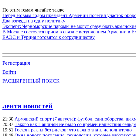
По этим темам читайте также
Перед Новым годом президент Армении посетил участок обор
Два взгляда на одну политику
Эксперт: Черноморские паромы не могут сразу брать армянски
В Москве состоялся прием в связи с вступлением Армении в 
ЕАЭС и Турция готовятся к сотрудничеству
Регистрация
Войти
РАСШИРЕННЫЙ ПОИСК
лента новостей
21:30
Армянский спорт (7 августа): футбол, единоборства, шахм
20:37
Такого как Пашинян не было со времен нашествия сельд
19:51
Госконтракты без рисков: что важно знать исполнителю
18:49
Окна нового поколения: технологии, которые работают н