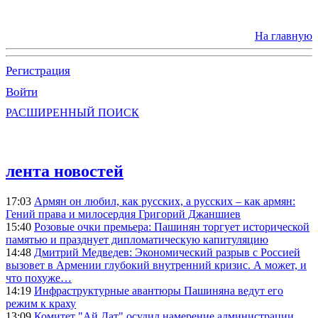
На главную
Регистрация
Войти
РАСШИРЕННЫЙ ПОИСК
лента новостей
17:03
Армян он любил, как русских, а русских – как армян:
Гений права и милосердия Григорий Джаншиев
15:40
Розовые очки премьера: Пашинян торгует исторической
памятью и празднует дипломатическую капитуляцию
14:48
Дмитрий Медведев: Экономический разрыв с Россией
вызовет в Армении глубокий внутренний кризис. А может, и
что похуже…
14:19
Инфраструктурные авантюры Пашиняна ведут его
режим к краху
13:09
Комитет "Ай Дат" осудил намерение администрации