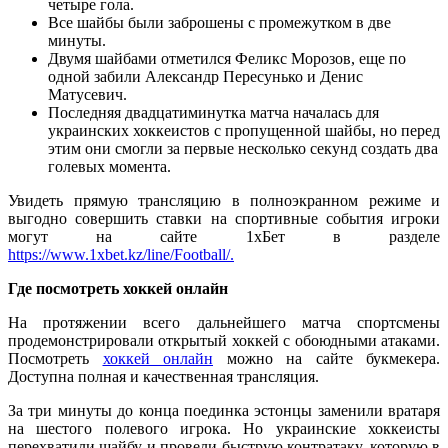
четыре гола.
Все шайбы были заброшены с промежутком в две
минуты.
Двумя шайбами отметился Феликс Морозов, еще по
одной забили Александр Пересунько и Денис
Матусевич.
Последняя двадцатиминутка матча началась для
украинских хоккеистов с пропущенной шайбы, но перед
этим они смогли за первые несколько секунд создать два
голевых момента.
Увидеть прямую трансляцию в полноэкранном режиме и
выгодно совершить ставки на спортивные события игроки
могут на сайте 1хБет в разделе
https://www.1xbet.kz/line/Football/.
Где посмотреть хоккей онлайн
На протяжении всего дальнейшего матча спортсмены
продемонстрировали открытый хоккей с обоюдными атаками.
Посмотреть
хоккей онлайн
можно на сайте букмекера.
Доступна полная и качественная трансляция.
За три минуты до конца поединка эстонцы заменили вратаря
на шестого полевого игрока. Но украинские хоккеисты
перехватили шайбу и провели быструю контратаку, которую в