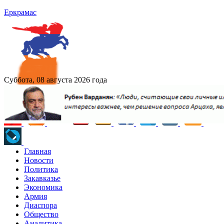
Еркрамас
Суббота, 08 августа 2026 года
Главная
Новости
Политика
Закавказье
Экономика
Армия
Диаспора
Общество
Аналитика