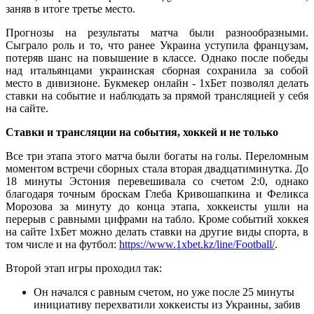
заняв в итоге третье место.
Прогнозы на результаты матча были разнообразными.
Сыграло роль и то, что ранее Украина уступила французам,
потеряв шанс на повышение в классе. Однако после победы
над итальянцами украинская сборная сохранила за собой
место в дивизионе. Букмекер онлайн - 1хБет позволял делать
ставки на событие и наблюдать за прямой трансляцией у себя
на сайте.
Ставки и трансляции на события, хоккей и не только
Все три этапа этого матча были богаты на голы. Переломным
моментом встречи сборных стала вторая двадцатиминутка. До
18 минуты Эстония перевешивала со счетом 2:0, однако
благодаря точным броскам Глеба Кривошапкина и Феликса
Морозова за минуту до конца этапа, хоккеисты ушли на
перерыв с равными цифрами на табло. Кроме событий хоккея
на сайте 1хБет можно делать ставки на другие виды спорта, в
том числе и на футбол:
https://www.1xbet.kz/line/Football/
.
Второй этап игры проходил так:
Он начался с равным счетом, но уже после 25 минуты
инициативу перехватили хоккеисты из Украины, забив