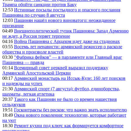
Трампа обойти санкции против Баку
12:53
Истинные посылы постыдного и опасного послания
Пашиняна по случаю 8 августа
12:03
Пашинян нашёл нового виноватого: неожиданное
признание
04:49
Внешнеполитический тупик Пашиняна: Запад Армению
не ждет, а Россия теряет терпение
04:16
Война Пашиняна с Арцахом идет даже на стадионах
03:55
Восемь лет ненависти: армянский режиссер о расколе
общества и произволе властей
03:30
"Фабрика фейков" — в парламенте или Главный враг
Пашиняна — правда
01:14
Всемирный совет церквей выразил поддержку
Армянской Апостольской Церкви
00:17
Армянский монастырь на Иссык-Куле: 160 лет поисков
и надежды на успех
21:30
Армянский спорт (7 августа): футбол, единоборства,
шахматы, легкая атлетика
20:37
Такого как Пашинян не было со времен нашествия
сельджуков
19:51
Госконтракты без рисков: что важно знать исполнителю
18:49
Окна нового поколения: технологии, которые работают
на уют
18:30
Ремонт кухни под ключ: как формируется комфортное
пространство