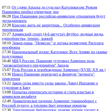
07:11
От сдачи Арцаха до суда над Католикосом: Режим
Пашиняна пробил очередное дно
06:28
При Пашиняне российско-армянские отношения будут
деградировать
22:28
Красиво жить не запретишь... Особенно армянским
чиновникам
21:27
Армянский спорт (4-6 августа): футбол, водные виды,
единоборства, теннис, хоккей
18:10
Энвер-паша, "Немесис" и логика возмездия: Расплата
неизбежна
17:30
Национальный позор: Католикос Всех Армян на скамье
подсудимых
16:40
МИД России: Пашинян уготовил Армении роль
"низкозатратного предприятия" Запада
15:07
Роль России в освобождении Армении (XVIII–XX вв.)
13:36
Никол Пашинян переходит к формуле "вечного"
правления
13:22
Закон силы вместо силы закона: Давид Ишханян о
судилище в Баку
13:08
Попытка переписать историю и стать властью в
армянском вилайете
12:49
Драматическое падение Армении: товарооборот с
Россией рухнул, а топливо бьет ценовые рекорды
12:30
Электронные библиотеки: почему чтение уходит в