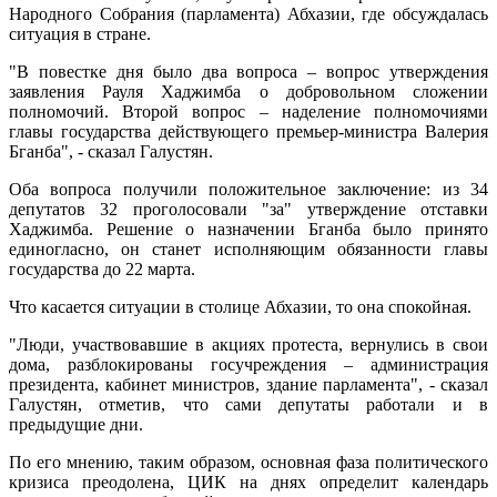
Народного Собрания (парламента) Абхазии, где обсуждалась
ситуация в стране.
"В повестке дня было два вопроса – вопрос утверждения
заявления Рауля Хаджимба о добровольном сложении
полномочий. Второй вопрос – наделение полномочиями
главы государства действующего премьер-министра Валерия
Бганба", - сказал Галустян.
Оба вопроса получили положительное заключение: из 34
депутатов 32 проголосовали "за" утверждение отставки
Хаджимба. Решение о назначении Бганба было принято
единогласно, он станет исполняющим обязанности главы
государства до 22 марта.
Что касается ситуации в столице Абхазии, то она спокойная.
"Люди, участвовавшие в акциях протеста, вернулись в свои
дома, разблокированы госучреждения – администрация
президента, кабинет министров, здание парламента", - сказал
Галустян, отметив, что сами депутаты работали и в
предыдущие дни.
По его мнению, таким образом, основная фаза политического
кризиса преодолена, ЦИК на днях определит календарь