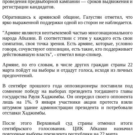
проведения предвыборной кампании — сроков выдвижения и
регистрации кандидатов.
Обратившись к армянской общине, Галустян отметил, что
ярко выраженной поддержки одной из сторон не наблюдается.
"Армяне являются неотъемлемой частью многонационального
народа Абхазии. В соответствии с этим у каждого есть свои
симпатии, своя точка зрения. Есть армяне, которые, условно
говоря, сочувствуют оппозиции, есть такие, кто поддерживает
действовавшую власть", - отметил вице-спикер.
Армяне, по его словам, в числе других граждан страны 22
марта пойдут на выборы и отдадут голоса, исходя из личных
предпочтений.
В сентябре прошлого года оппозиционеры поставили под
сомнение победу на выборах президента тогдашнего главы
государства Рауля Хаджимбы. Он опередил своего оппонента
лишь на 1%. 9 января участники акции протеста взяли
штурмом здание администрации президента и потребовали
отставки Хаджимбы.
После этого Верховный суд страны отменил итоги
сентябрьского голосования. ЦИК Абхазии назначил
повторные выборы президента республики на 22 марта.