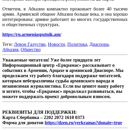
Отметим, в Абхазии компактно проживает более 40 тысячи
армян. Армянской общине Абхазии больше века, и она хорошо
интегрирована: армяне работают во многих государственных
и общественных структурах.
https://ru.armeniasputnik.am/
Теги:
Левон Галустян
,
Новости
,
Политика
,
Диаспора
,
Абхазия
,
Общество
Уважаемые читатели! Уже более тридцати лет
Информационный центр «Еркрамас» рассказывает о
событиях в Армении, Арцахе и армянской Диаспоре. Мы
продолжаем эту работу благодаря поддержке читателей,
которым небезразличны судьба армянского народа и
независимая журналистика. Если вы цените нашу работу
и хотите, чтобы «Еркрамас» продолжал развиваться, вы
можете поддержать проект добровольным взносом.
РЕКВИЗИТЫ ДЛЯ ПОДДЕРЖКИ:
Карта Сбербанка – 2202 2072 1610 0373
Форма для донатов
https://dzen.ru/yerkramas?donate=true