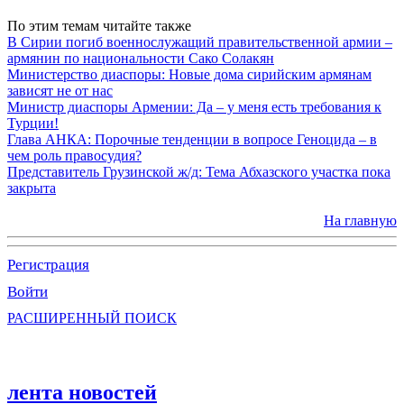
По этим темам читайте также
В Сирии погиб военнослужащий правительственной армии –
армянин по национальности Сако Солакян
Министерство диаспоры: Новые дома сирийским армянам
зависят не от нас
Министр диаспоры Армении: Да – у меня есть требования к
Турции!
Глава АНКА: Порочные тенденции в вопросе Геноцида – в
чем роль правосудия?
Представитель Грузинской ж/д: Тема Абхазского участка пока
закрыта
На главную
Регистрация
Войти
РАСШИРЕННЫЙ ПОИСК
лента новостей