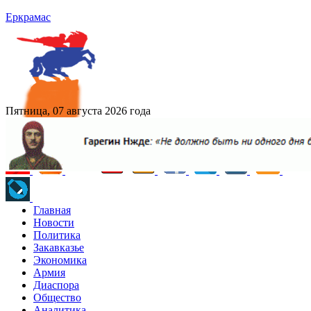
Еркрамас
Пятница, 07 августа 2026 года
Главная
Новости
Политика
Закавказье
Экономика
Армия
Диаспора
Общество
Аналитика