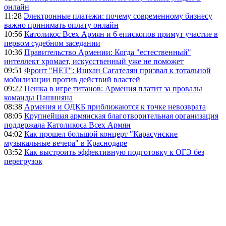
онлайн
11:28
Электронные платежи: почему современному бизнесу
важно принимать оплату онлайн
10:56
Католикос Всех Армян и 6 епископов примут участие в
первом судебном заседании
10:36
Правительство Армении: Когда "естественный"
интеллект хромает, искусственный уже не поможет
09:51
Фронт "НЕТ": Ишхан Сагателян призвал к тотальной
мобилизации против действий властей
09:22
Пешка в игре титанов: Армения платит за провалы
команды Пашиняна
08:38
Армения и ОДКБ приближаются к точке невозврата
08:05
Крупнейшая армянская благотворительная организация
поддержала Католикоса Всех Армян
04:02
Как прошел большой концерт "Карасунские
музыкальные вечера" в Краснодаре
03:52
Как выстроить эффективную подготовку к ОГЭ без
перегрузок