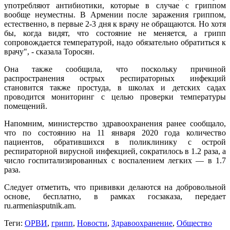
употребляют антибиотики, которые в случае с гриппом
вообще неуместны. В Армении после заражения гриппом,
естественно, в первые 2-3 дня к врачу не обращаются. Но хотя
бы, когда видят, что состояние не меняется, а грипп
сопровождается температурой, надо обязательно обратиться к
врачу", - сказала Торосян.
Она также сообщила, что поскольку причиной
распространения острых респираторных инфекций
становится также простуда, в школах и детских садах
проводится мониторинг с целью проверки температуры
помещений.
Напомним, министерство здравоохранения ранее сообщало,
что по состоянию на 11 января 2020 года количество
пациентов, обратившихся в поликлинику с острой
респираторной вирусной инфекцией, сократилось в 1.2 раза, а
число госпитализированных с воспалением легких — в 1.7
раза.
Следует отметить, что прививки делаются на добровольной
основе, бесплатно, в рамках госзаказа, передает
ru.armeniasputnik.am.
Теги:
ОРВИ
,
грипп
,
Новости
,
Здравоохранение
,
Общество