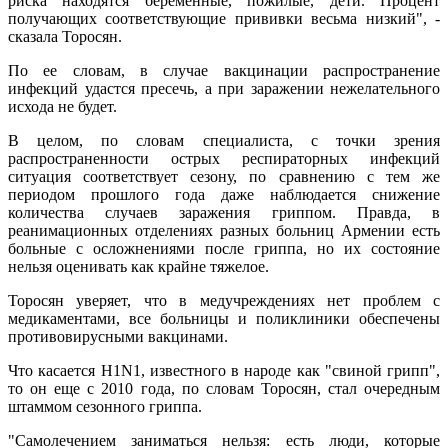
риска находятся беременные, пожилые, дети. Процент
получающих соответствующие прививки весьма низкий", -
сказала Торосян.
По ее словам, в случае вакцинации распространение
инфекций удастся пресечь, а при заражении нежелательного
исхода не будет.
В целом, по словам специалиста, с точки зрения
распространенности острых респираторных инфекций
ситуация соответствует сезону, по сравнению с тем же
периодом прошлого года даже наблюдается снижение
количества случаев заражения гриппом. Правда, в
реанимационных отделениях разных больниц Армении есть
больные с осложнениями после гриппа, но их состояние
нельзя оценивать как крайне тяжелое.
Торосян уверяет, что в медучреждениях нет проблем с
медикаментами, все больницы и поликлиники обеспечены
противовирусными вакцинами.
Что касается H1N1, известного в народе как "свиной грипп",
то он еще с 2010 года, по словам Торосян, стал очередным
штаммом сезонного гриппа.
"Самолечением заниматься нельзя: есть люди, которые