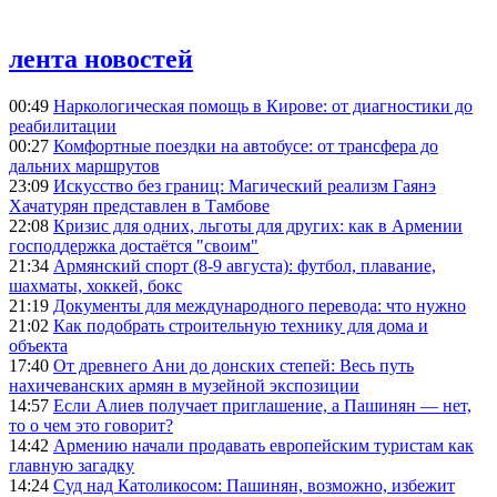
лента новостей
00:49
Наркологическая помощь в Кирове: от диагностики до
реабилитации
00:27
Комфортные поездки на автобусе: от трансфера до
дальних маршрутов
23:09
Искусство без границ: Магический реализм Гаянэ
Хачатурян представлен в Тамбове
22:08
Кризис для одних, льготы для других: как в Армении
господдержка достаётся "своим"
21:34
Армянский спорт (8-9 августа): футбол, плавание,
шахматы, хоккей, бокс
21:19
Документы для международного перевода: что нужно
21:02
Как подобрать строительную технику для дома и
объекта
17:40
От древнего Ани до донских степей: Весь путь
нахичеванских армян в музейной экспозиции
14:57
Если Алиев получает приглашение, а Пашинян — нет,
то о чем это говорит?
14:42
Армению начали продавать европейским туристам как
главную загадку
14:24
Суд над Католикосом: Пашинян, возможно, избежит