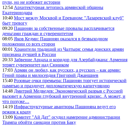
пули, но не избежит истории
12:54
Архитектурная летопись армянской общины
Екатеринодара
10:40
Мост между Москвой и Ереваном: "Лазаревский клуб"
бьет тревогу
09:20
Пашинян за собственные провалы расплачивается
деньгами граждан и суверенитетом
08:05
Яков Кедми: Пашинян оказался в безвыходном
положении со всех сторон
00:01
Хранители традиций из Чалтыря: семья донских армян
признана лучшей в России
20:33
Забвение Арцаха и коридор для Азербайджана: Армения
теряет суверенитет над Сюником
17:03
Армян он любил, как русских, а русских – как армян:
Гений права и милосердия Григорий Джаншиев
15:40
Розовые очки премьера: Пашинян торгует исторической
памятью и празднует дипломатическую капитуляцию
14:48
Дмитрий Медведев: Экономический разрыв с Россией
вызовет в Армении глубокий внутренний кризис. А может, и
что похуже…
14:19
Инфраструктурные авантюры Пашиняна ведут его
режим к краху
13:09
Комитет "Ай Дат" осудил намерение администрации
Трампа обойти санкции против Баку