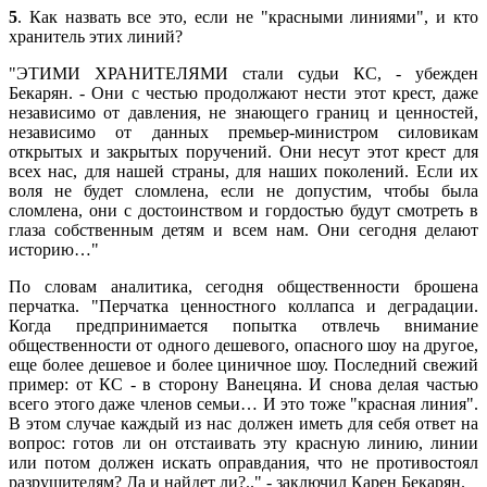
5
. Как назвать все это, если не "красными линиями", и кто
хранитель этих линий?
"ЭТИМИ ХРАНИТЕЛЯМИ стали судьи КС, - убежден
Бекарян. - Они с честью продолжают нести этот крест, даже
независимо от давления, не знающего границ и ценностей,
независимо от данных премьер-министром силовикам
открытых и закрытых поручений. Они несут этот крест для
всех нас, для нашей страны, для наших поколений. Если их
воля не будет сломлена, если не допустим, чтобы была
сломлена, они с достоинством и гордостью будут смотреть в
глаза собственным детям и всем нам. Они сегодня делают
историю…"
По словам аналитика, сегодня общественности брошена
перчатка. "Перчатка ценностного коллапса и деградации.
Когда предпринимается попытка отвлечь внимание
общественности от одного дешевого, опасного шоу на другое,
еще более дешевое и более циничное шоу. Последний свежий
пример: от КС - в сторону Ванецяна. И снова делая частью
всего этого даже членов семьи… И это тоже "красная линия".
В этом случае каждый из нас должен иметь для себя ответ на
вопрос: готов ли он отстаивать эту красную линию, линии
или потом должен искать оправдания, что не противостоял
разрушителям? Да и найдет ли?.." - заключил Карен Бекарян.