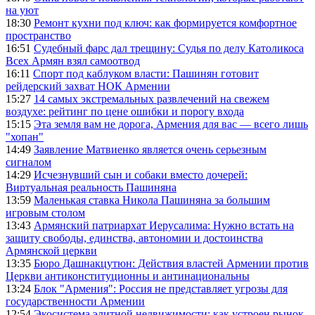
на уют
18:30
Ремонт кухни под ключ: как формируется комфортное
пространство
16:51
Судебный фарс дал трещину: Судья по делу Католикоса
Всех Армян взял самоотвод
16:11
Спорт под каблуком власти: Пашинян готовит
рейдерский захват НОК Армении
15:27
14 самых экстремальных развлечений на свежем
воздухе: рейтинг по цене ошибки и порогу входа
15:15
Эта земля вам не дорога, Армения для вас — всего лишь
"хопан"
14:49
Заявление Матвиенко является очень серьезным
сигналом
14:29
Исчезнувший сын и собаки вместо дочерей:
Виртуальная реальность Пашиняна
13:59
Маленькая ставка Никола Пашиняна за большим
игровым столом
13:43
Армянский патриархат Иерусалима: Нужно встать на
защиту свободы, единства, автономии и достоинства
Армянской церкви
13:35
Бюро Дашнакцутюн: Действия властей Армении против
Церкви антиконституционны и антинациональны
13:24
Блок "Армения": Россия не представляет угрозы для
государственности Армении
12:54
Экосистема элитной недвижимости: как устроен рынок