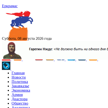
Еркрамас
Суббота, 08 августа 2026 года
Главная
Новости
Политика
Закавказье
Экономика
Армия
Диаспора
Общество
Аналитика