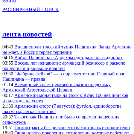
Войти
РАСШИРЕННЫЙ ПОИСК
лента новостей
04:49
Внешнеполитический тупик Пашиняна: Запад Армению
не ждет, а Россия теряет терпение
04:16
Война Пашиняна с Арцахом идет даже на стадионах
03:55
Восемь лет ненависти: армянский режиссер о расколе
общества и произволе властей
03:30
"Фабрика фейков" — в парламенте или Главный враг
Пашиняна — правда
01:14
Всемирный совет церквей выразил поддержку
Армянской Апостольской Церкви
00:17
Армянский монастырь на Иссык-Куле: 160 лет поисков
и надежды на успех
21:30
Армянский спорт (7 августа): футбол, единоборства,
шахматы, легкая атлетика
20:37
Такого как Пашинян не было со времен нашествия
сельджуков
19:51
Госконтракты без рисков: что важно знать исполнителю
18:49
Окна нового поколения: технологии, которые работают