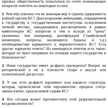
призвал общественность попытаться из сотен возникающих
вопросов ответить на некоторые из них.
1
. Чем обусловлена эта не знающая мер и границ одержимость
войной против КС? Диктаторскими амбициями, отвращением
к государству и государственным институтам, ослеплением
личной местью, ожидающимся рассмотрением в рамках
компетенции КС вопросов и тем и исходя из "цены"
указанных тем (например, ратификация Стамбульской
конвенции, вопросы, касающиеся Арцаха, и т.д.)
необходимостью карманного и марионеточного КС? Есть
другие варианты ответа? Из имеющихся ответов есть такие,
которые не бьют напрямую по основам нашего государства и
безопасности?
2
. Наше государство имеет де-факто президента? Вопрос не
риторический и не в плоскости спора о вкусах или
политической дискуссии.
3
. У нас есть де-факто парламент или какая-то структура,
которая, провозгласив себя парламентом, придала статус
закона взятке, предлагаемой судьям КС?
4
. Кто сегодня может противостоять этой разрушительной
вседозволенности?