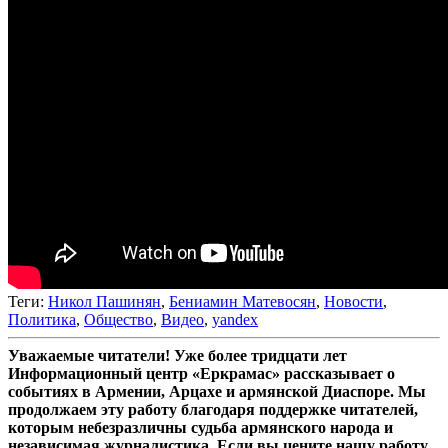
Теги:
Никол Пашинян
,
Бениамин Матевосян
,
Новости
,
Политика
,
Общество
,
Видео
,
yandex
Уважаемые читатели! Уже более тридцати лет
Информационный центр «Еркрамас» рассказывает о
событиях в Армении, Арцахе и армянской Диаспоре. Мы
продолжаем эту работу благодаря поддержке читателей,
которым небезразличны судьба армянского народа и
независимая журналистика. Если вы цените нашу работу