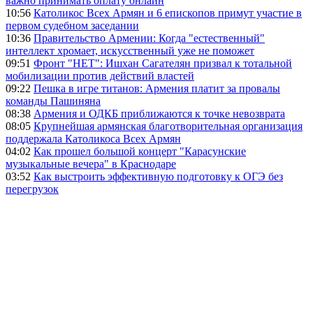
важно принимать оплату онлайн
10:56
Католикос Всех Армян и 6 епископов примут участие в
первом судебном заседании
10:36
Правительство Армении: Когда "естественный"
интеллект хромает, искусственный уже не поможет
09:51
Фронт "НЕТ": Ишхан Сагателян призвал к тотальной
мобилизации против действий властей
09:22
Пешка в игре титанов: Армения платит за провалы
команды Пашиняна
08:38
Армения и ОДКБ приближаются к точке невозврата
08:05
Крупнейшая армянская благотворительная организация
поддержала Католикоса Всех Армян
04:02
Как прошел большой концерт "Карасунские
музыкальные вечера" в Краснодаре
03:52
Как выстроить эффективную подготовку к ОГЭ без
перегрузок