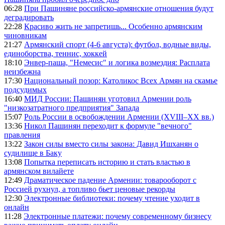
06:28
При Пашиняне российско-армянские отношения будут
деградировать
22:28
Красиво жить не запретишь... Особенно армянским
чиновникам
21:27
Армянский спорт (4-6 августа): футбол, водные виды,
единоборства, теннис, хоккей
18:10
Энвер-паша, "Немесис" и логика возмездия: Расплата
неизбежна
17:30
Национальный позор: Католикос Всех Армян на скамье
подсудимых
16:40
МИД России: Пашинян уготовил Армении роль
"низкозатратного предприятия" Запада
15:07
Роль России в освобождении Армении (XVIII–XX вв.)
13:36
Никол Пашинян переходит к формуле "вечного"
правления
13:22
Закон силы вместо силы закона: Давид Ишханян о
судилище в Баку
13:08
Попытка переписать историю и стать властью в
армянском вилайете
12:49
Драматическое падение Армении: товарооборот с
Россией рухнул, а топливо бьет ценовые рекорды
12:30
Электронные библиотеки: почему чтение уходит в
онлайн
11:28
Электронные платежи: почему современному бизнесу