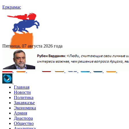
Еркрамас
Пятница, 07 августа 2026 года
Главная
Новости
Политика
Закавказье
Экономика
Армия
Диаспора
Общество
Аналитика