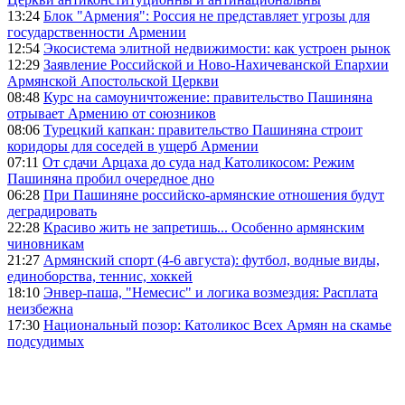
13:24
Блок "Армения": Россия не представляет угрозы для
государственности Армении
12:54
Экосистема элитной недвижимости: как устроен рынок
12:29
Заявление Российской и Ново-Нахичеванской Епархии
Армянской Апостольской Церкви
08:48
Курс на самоуничтожение: правительство Пашиняна
отрывает Армению от союзников
08:06
Турецкий капкан: правительство Пашиняна строит
коридоры для соседей в ущерб Армении
07:11
От сдачи Арцаха до суда над Католикосом: Режим
Пашиняна пробил очередное дно
06:28
При Пашиняне российско-армянские отношения будут
деградировать
22:28
Красиво жить не запретишь... Особенно армянским
чиновникам
21:27
Армянский спорт (4-6 августа): футбол, водные виды,
единоборства, теннис, хоккей
18:10
Энвер-паша, "Немесис" и логика возмездия: Расплата
неизбежна
17:30
Национальный позор: Католикос Всех Армян на скамье
подсудимых