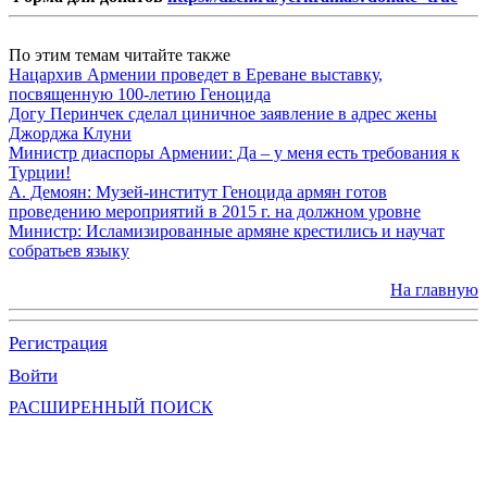
По этим темам читайте также
Нацархив Армении проведет в Ереване выставку,
посвященную 100-летию Геноцида
Догу Перинчек сделал циничное заявление в адрес жены
Джорджа Клуни
Министр диаспоры Армении: Да – у меня есть требования к
Турции!
А. Демоян: Музей-институт Геноцида армян готов
проведению мероприятий в 2015 г. на должном уровне
Министр: Исламизированные армяне крестились и научат
собратьев языку
На главную
Регистрация
Войти
РАСШИРЕННЫЙ ПОИСК