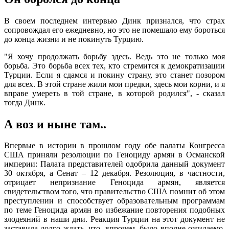
В своем последнем интервью Динк признался, что страх
сопровождал его ежедневно, но это не помешало ему бороться
до конца жизни и не покинуть Турцию.
"Я хочу продолжать борьбу здесь. Ведь это не только моя
борьба. Это борьба всех тех, кто стремится к демократизации
Турции. Если я сдамся и покину страну, это станет позором
для всех. В этой стране жили мои предки, здесь мои корни, и я
вправе умереть в той стране, в которой родился", - сказал
тогда Динк.
А воз и ныне там..
Впервые в истории в прошлом году обе палаты Конгресса
США приняли резолюции по Геноциду армян в Османской
империи: Палата представителей одобрила данный документ
30 октября, а Сенат – 12 декабря. Резолюция, в частности,
отрицает непризнание Геноцида армян, является
свидетельством того, что правительство США помнит об этом
преступлении и способствует образовательным программам
по теме Геноцида армян во избежание повторения подобных
злодеяний в наши дни. Реакция Турции на этот документ не
заставила долго ждать, что, впрочем, было вполне ожидаемо.