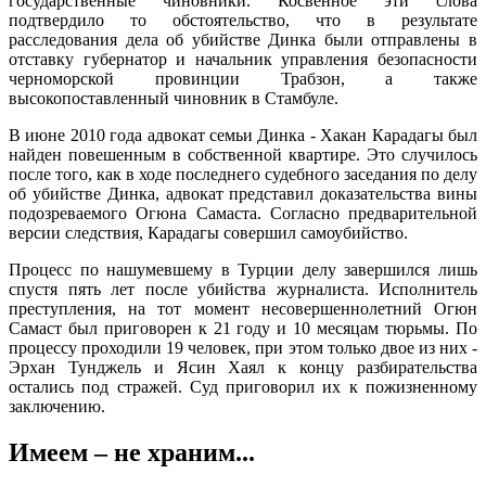
государственные чиновники. Косвенное эти слова
подтвердило то обстоятельство, что в результате
расследования дела об убийстве Динка были отправлены в
отставку губернатор и начальник управления безопасности
черноморской провинции Трабзон, а также
высокопоставленный чиновник в Стамбуле.
В июне 2010 года адвокат семьи Динка - Хакан Карадагы был
найден повешенным в собственной квартире. Это случилось
после того, как в ходе последнего судебного заседания по делу
об убийстве Динка, адвокат представил доказательства вины
подозреваемого Огюна Самаста. Согласно предварительной
версии следствия, Карадагы совершил самоубийство.
Процесс по нашумевшему в Турции делу завершился лишь
спустя пять лет после убийства журналиста. Исполнитель
преступления, на тот момент несовершеннолетний Огюн
Самаст был приговорен к 21 году и 10 месяцам тюрьмы. По
процессу проходили 19 человек, при этом только двое из них -
Эрхан Тунджель и Ясин Хаял к концу разбирательства
остались под стражей. Суд приговорил их к пожизненному
заключению.
Имеем – не храним...