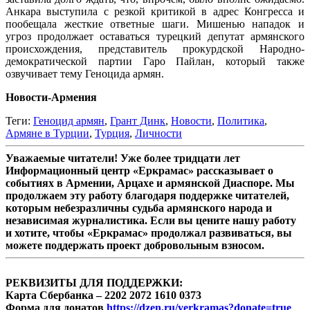
Анкара выступила с резкой критикой в адрес Конгресса и
пообещала жесткие ответные шаги. Мишенью нападок и
угроз продолжает оставаться турецкий депутат армянского
происхождения, представитель прокурдской Народно-
демократической партии Гаро Пайлан, который также
озвучивает тему Геноцида армян.
Новости-Армения
Теги:
Геноцид армян
,
Грант Динк
,
Новости
,
Политика
,
Армяне в Турции
,
Турция
,
Личности
Уважаемые читатели! Уже более тридцати лет
Информационный центр «Еркрамас» рассказывает о
событиях в Армении, Арцахе и армянской Диаспоре. Мы
продолжаем эту работу благодаря поддержке читателей,
которым небезразличны судьба армянского народа и
независимая журналистика. Если вы цените нашу работу
и хотите, чтобы «Еркрамас» продолжал развиваться, вы
можете поддержать проект добровольным взносом.
РЕКВИЗИТЫ ДЛЯ ПОДДЕРЖКИ:
Карта Сбербанка – 2202 2072 1610 0373
Форма для донатов
https://dzen.ru/yerkramas?donate=true