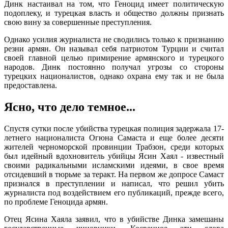
Динк настаивал на том, что Геноцид имеет политическую
подоплеку, и турецкая власть и общество должны признать
свою вину за совершенные преступления.
Однако усилия журналиста не сводились только к признанию
резни армян. Он называл себя патриотом Турции и считал
своей главной целью примирение армянского и турецкого
народов. Динк постоянно получал угрозы со стороны
турецких националистов, однако охрана ему так и не была
предоставлена.
Ясно, что дело темное...
Спустя сутки после убийства турецкая полиция задержала 17-
летнего националиста Огюна Самаста и еще более десяти
жителей черноморской провинции Трабзон, среди которых
был идейный вдохновитель убийцы Ясин Хаял - известный
своими радикальными исламскими идеями, в свое время
отсидевший в тюрьме за теракт. На первом же допросе Самаст
признался в преступлении и написал, что решил убить
журналиста под воздействием его публикаций, прежде всего,
по проблеме Геноцида армян.
Отец Ясина Хаяла заявил, что в убийстве Динка замешаны