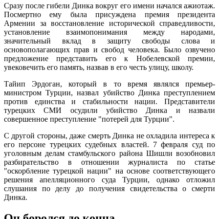
Сразу после гибели Динка вокруг его имени начался ажиотаж.
Посмертно ему была присуждена премия президента
Армении за восстановление исторической справедливости,
установление взаимопонимания между народами,
значительный вклад в защиту свободы слова и
основополагающих прав и свобод человека. Было озвучено
предложение представить его к Нобелевской премии,
увековечить его память, назвав в его честь улицу, школу.
Тайип Эрдоган, который в то время являлся премьер-
министром Турции, назвал убийство Динка преступлением
против единства и стабильности нации. Представители
турецких СМИ осудили убийство Динка и назвали
совершенное преступление "потерей для Турции".
С другой стороны, даже смерть Динка не охладила интереса к
его персоне турецких судебных властей. 7 февраля суд по
уголовным делам стамбульского района Шишли возобновил
разбирательство в отношении журналиста по статье
"оскорбление турецкой нации" на основе соответствующего
решения апелляционного суда Турции, однако отложил
слушания по делу до получения свидетельства о смерти
Динка.
Он боролся до конца