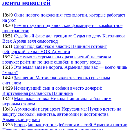
лента новостей
18:49
Окна нового поколения: технологии, которые работают
на уют
18:30
Ремонт кухни под ключ: как формируется комфортное
пространство
16:51
Судебный фарс дал трещину: Судья по делу Католикоса
Всех Армян взял самоотвод
16:11
Спорт под каблуком власти: Пашинян готовит
рейдерский захват НОК Армении
15:27
14 самых экстремальных развлечений на свежем
воздухе: рейтинг по цене ошибки и порогу входа
15:15
Эта земля вам не дорога, Армения для вас — всего лишь
"хопан"
14:49
Заявление Матвиенко является очень серьезным
сигналом
14:29
Исчезнувший сын и собаки вместо дочерей:
Виртуальная реальность Пашиняна
13:59
Маленькая ставка Никола Пашиняна за большим
игровым столом
13:43
Армянский патриархат Иерусалима: Нужно встать на
защиту свободы, единства, автономии и достоинства
Армянской церкви
13:35
Бюро Дашнакцутюн: Действия властей Армении против
Церкви антиконституционны и антинациональны