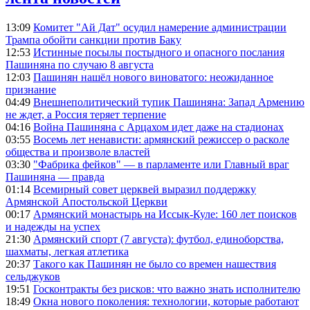
13:09
Комитет "Ай Дат" осудил намерение администрации
Трампа обойти санкции против Баку
12:53
Истинные посылы постыдного и опасного послания
Пашиняна по случаю 8 августа
12:03
Пашинян нашёл нового виноватого: неожиданное
признание
04:49
Внешнеполитический тупик Пашиняна: Запад Армению
не ждет, а Россия теряет терпение
04:16
Война Пашиняна с Арцахом идет даже на стадионах
03:55
Восемь лет ненависти: армянский режиссер о расколе
общества и произволе властей
03:30
"Фабрика фейков" — в парламенте или Главный враг
Пашиняна — правда
01:14
Всемирный совет церквей выразил поддержку
Армянской Апостольской Церкви
00:17
Армянский монастырь на Иссык-Куле: 160 лет поисков
и надежды на успех
21:30
Армянский спорт (7 августа): футбол, единоборства,
шахматы, легкая атлетика
20:37
Такого как Пашинян не было со времен нашествия
сельджуков
19:51
Госконтракты без рисков: что важно знать исполнителю
18:49
Окна нового поколения: технологии, которые работают