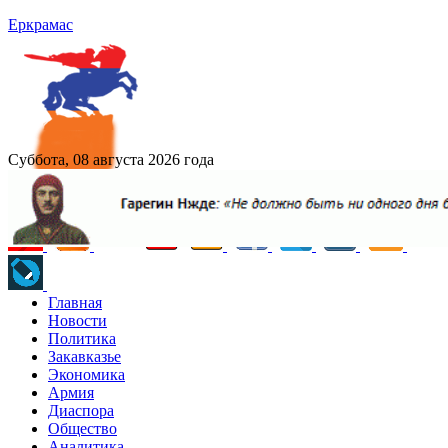
Еркрамас
Суббота, 08 августа 2026 года
Главная
Новости
Политика
Закавказье
Экономика
Армия
Диаспора
Общество
Аналитика