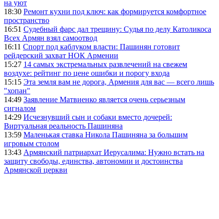
на уют
18:30
Ремонт кухни под ключ: как формируется комфортное
пространство
16:51
Судебный фарс дал трещину: Судья по делу Католикоса
Всех Армян взял самоотвод
16:11
Спорт под каблуком власти: Пашинян готовит
рейдерский захват НОК Армении
15:27
14 самых экстремальных развлечений на свежем
воздухе: рейтинг по цене ошибки и порогу входа
15:15
Эта земля вам не дорога, Армения для вас — всего лишь
"хопан"
14:49
Заявление Матвиенко является очень серьезным
сигналом
14:29
Исчезнувший сын и собаки вместо дочерей:
Виртуальная реальность Пашиняна
13:59
Маленькая ставка Никола Пашиняна за большим
игровым столом
13:43
Армянский патриархат Иерусалима: Нужно встать на
защиту свободы, единства, автономии и достоинства
Армянской церкви