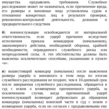
имущества предъявлять требования. Служебное
расследование может не назначаться, если причинение вреда,
его размеры и виновные лица установлены судом в
отношении конкретных лиц в результате проверки,
ревизионно-контрольной деятельности, дознания и
предварительного следствия.
б
) военнослужащие освобождаются от материальной
ответственности, если ущерб причинен вследствие
исполнения приказа командиров (начальников),
закономерного действия, необходимой обороны, крайней
необходимости, оправданного служебного риска или
непреодолимой силы. А эти обстоятельства должны быть
выяснены исключительно способами, указанными в пункте
«а».
в
) вышестоящий командир (начальник) после выяснения
размера ущерба и виновного в этом лица по итогам
служебного расследования не позднее, чем в 10-дневный срок
после завершения служебного расследования, обращается в
суд с иском о возмещении причиненного ущерба, за
исключением случая, когда причиненный ущерб
военнослужащий возмещает добровольно до обращения
командира (начальника) воинской части в суд с иском о
возмещении ущерба, если он согласен с предъявляемыми ему