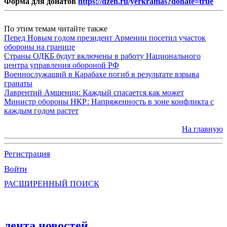
Форма для донатов
https://dzen.ru/yerkramas?donate=true
По этим темам читайте также
Перед Новым годом президент Армении посетил участок
обороны на границе
Страны ОДКБ будут включены в работу Национального
центра управления обороной РФ
Военнослужащий в Карабахе погиб в результате взрыва
гранаты
Лаврентий Амшенци: Каждый спасается как может
Министр обороны НКР: Напряженность в зоне конфликта с
каждым годом растет
На главную
Регистрация
Войти
РАСШИРЕННЫЙ ПОИСК
лента новостей