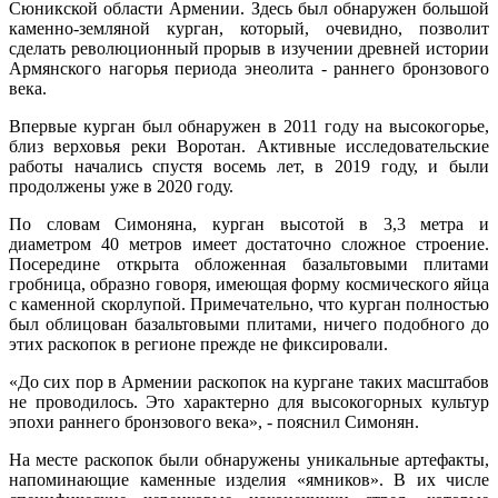
Сюникской области Армении. Здесь был обнаружен большой
каменно-земляной курган, который, очевидно, позволит
сделать революционный прорыв в изучении древней истории
Армянского нагорья периода энеолита - раннего бронзового
века.
Впервые курган был обнаружен в 2011 году на высокогорье,
близ верховья реки Воротан. Активные исследовательские
работы начались спустя восемь лет, в 2019 году, и были
продолжены уже в 2020 году.
По словам Симоняна, курган высотой в 3,3 метра и
диаметром 40 метров имеет достаточно сложное строение.
Посередине открыта обложенная базальтовыми плитами
гробница, образно говоря, имеющая форму космического яйца
с каменной скорлупой. Примечательно, что курган полностью
был облицован базальтовыми плитами, ничего подобного до
этих раскопок в регионе прежде не фиксировали.
«До сих пор в Армении раскопок на кургане таких масштабов
не проводилось. Это характерно для высокогорных культур
эпохи раннего бронзового века», - пояснил Симонян.
На месте раскопок были обнаружены уникальные артефакты,
напоминающие каменные изделия «ямников». В их числе