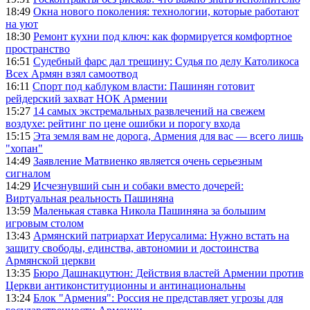
18:49
Окна нового поколения: технологии, которые работают
на уют
18:30
Ремонт кухни под ключ: как формируется комфортное
пространство
16:51
Судебный фарс дал трещину: Судья по делу Католикоса
Всех Армян взял самоотвод
16:11
Спорт под каблуком власти: Пашинян готовит
рейдерский захват НОК Армении
15:27
14 самых экстремальных развлечений на свежем
воздухе: рейтинг по цене ошибки и порогу входа
15:15
Эта земля вам не дорога, Армения для вас — всего лишь
"хопан"
14:49
Заявление Матвиенко является очень серьезным
сигналом
14:29
Исчезнувший сын и собаки вместо дочерей:
Виртуальная реальность Пашиняна
13:59
Маленькая ставка Никола Пашиняна за большим
игровым столом
13:43
Армянский патриархат Иерусалима: Нужно встать на
защиту свободы, единства, автономии и достоинства
Армянской церкви
13:35
Бюро Дашнакцутюн: Действия властей Армении против
Церкви антиконституционны и антинациональны
13:24
Блок "Армения": Россия не представляет угрозы для