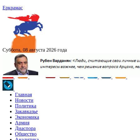
Еркрамас
Суббота, 08 августа 2026 года
Главная
Новости
Политика
Закавказье
Экономика
Армия
Диаспора
Общество
Аналитика