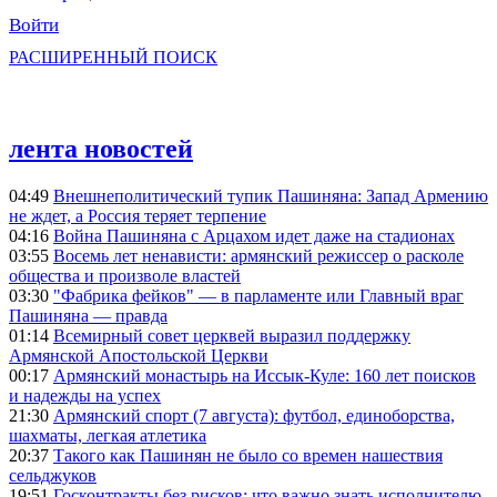
Войти
РАСШИРЕННЫЙ ПОИСК
лента новостей
04:49
Внешнеполитический тупик Пашиняна: Запад Армению
не ждет, а Россия теряет терпение
04:16
Война Пашиняна с Арцахом идет даже на стадионах
03:55
Восемь лет ненависти: армянский режиссер о расколе
общества и произволе властей
03:30
"Фабрика фейков" — в парламенте или Главный враг
Пашиняна — правда
01:14
Всемирный совет церквей выразил поддержку
Армянской Апостольской Церкви
00:17
Армянский монастырь на Иссык-Куле: 160 лет поисков
и надежды на успех
21:30
Армянский спорт (7 августа): футбол, единоборства,
шахматы, легкая атлетика
20:37
Такого как Пашинян не было со времен нашествия
сельджуков
19:51
Госконтракты без рисков: что важно знать исполнителю