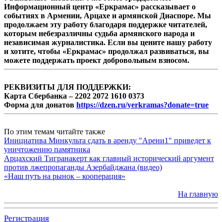
Информационный центр «Еркрамас» рассказывает о
событиях в Армении, Арцахе и армянской Диаспоре. Мы
продолжаем эту работу благодаря поддержке читателей,
которым небезразличны судьба армянского народа и
независимая журналистика. Если вы цените нашу работу
и хотите, чтобы «Еркрамас» продолжал развиваться, вы
можете поддержать проект добровольным взносом.
РЕКВИЗИТЫ ДЛЯ ПОДДЕРЖКИ:
Карта Сбербанка – 2202 2072 1610 0373
Форма для донатов
https://dzen.ru/yerkramas?donate=true
По этим темам читайте также
Инициатива Минкульта сдать в аренду "Арени1" приведет к
уничтожению памятника
Арцахский Тигранакерт как главный исторический аргумент
против лжепропаганды Азербайджана (видео)
«Наш путь на рынок – кооперация»
На главную
Регистрация