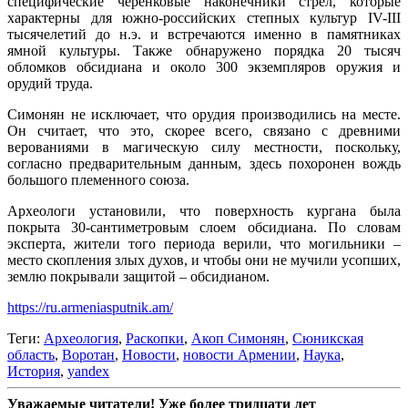
специфические черенковые наконечники стрел, которые
характерны для южно-российских степных культур IV-III
тысячелетий до н.э. и встречаются именно в памятниках
ямной культуры. Также обнаружено порядка 20 тысяч
обломков обсидиана и около 300 экземпляров оружия и
орудий труда.
Симонян не исключает, что орудия производились на месте.
Он считает, что это, скорее всего, связано с древними
верованиями в магическую силу местности, поскольку,
согласно предварительным данным, здесь похоронен вождь
большого племенного союза.
Археологи установили, что поверхность кургана была
покрыта 30-сантиметровым слоем обсидиана. По словам
эксперта, жители того периода верили, что могильники –
место скопления злых духов, и чтобы они не мучили усопших,
землю покрывали защитой – обсидианом.
https://ru.armeniasputnik.am/
Теги:
Археология
,
Раскопки
,
Акоп Симонян
,
Сюникская
область
,
Воротан
,
Новости
,
новости Армении
,
Наука
,
История
,
yandex
Уважаемые читатели! Уже более тридцати лет