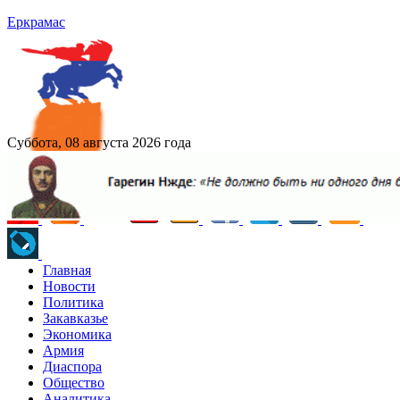
Еркрамас
Суббота, 08 августа 2026 года
Главная
Новости
Политика
Закавказье
Экономика
Армия
Диаспора
Общество
Аналитика