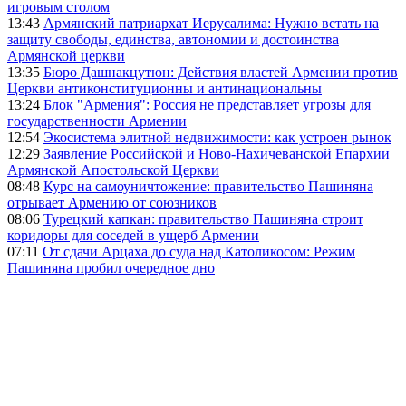
игровым столом
13:43
Армянский патриархат Иерусалима: Нужно встать на
защиту свободы, единства, автономии и достоинства
Армянской церкви
13:35
Бюро Дашнакцутюн: Действия властей Армении против
Церкви антиконституционны и антинациональны
13:24
Блок "Армения": Россия не представляет угрозы для
государственности Армении
12:54
Экосистема элитной недвижимости: как устроен рынок
12:29
Заявление Российской и Ново-Нахичеванской Епархии
Армянской Апостольской Церкви
08:48
Курс на самоуничтожение: правительство Пашиняна
отрывает Армению от союзников
08:06
Турецкий капкан: правительство Пашиняна строит
коридоры для соседей в ущерб Армении
07:11
От сдачи Арцаха до суда над Католикосом: Режим
Пашиняна пробил очередное дно