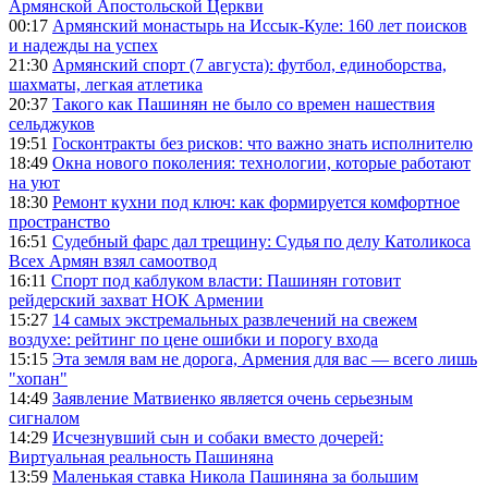
Армянской Апостольской Церкви
00:17
Армянский монастырь на Иссык-Куле: 160 лет поисков
и надежды на успех
21:30
Армянский спорт (7 августа): футбол, единоборства,
шахматы, легкая атлетика
20:37
Такого как Пашинян не было со времен нашествия
сельджуков
19:51
Госконтракты без рисков: что важно знать исполнителю
18:49
Окна нового поколения: технологии, которые работают
на уют
18:30
Ремонт кухни под ключ: как формируется комфортное
пространство
16:51
Судебный фарс дал трещину: Судья по делу Католикоса
Всех Армян взял самоотвод
16:11
Спорт под каблуком власти: Пашинян готовит
рейдерский захват НОК Армении
15:27
14 самых экстремальных развлечений на свежем
воздухе: рейтинг по цене ошибки и порогу входа
15:15
Эта земля вам не дорога, Армения для вас — всего лишь
"хопан"
14:49
Заявление Матвиенко является очень серьезным
сигналом
14:29
Исчезнувший сын и собаки вместо дочерей:
Виртуальная реальность Пашиняна
13:59
Маленькая ставка Никола Пашиняна за большим