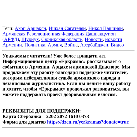
Теги:
Акоп Аршакян
,
Ишхан Сагателян
,
Никол Пашинян
,
Армянская Революционная Федерация Дашнакцутюн
(АРФД)
,
Шурнух
,
Сюникская область
,
Новости
,
новости
Армении
,
Политика
,
Армия
,
Война
,
Азербайджан
,
Видео
Уважаемые читатели! Уже более тридцати лет
Информационный центр «Еркрамас» рассказывает о
событиях в Армении, Арцахе и армянской Диаспоре. Мы
продолжаем эту работу благодаря поддержке читателей,
которым небезразличны судьба армянского народа и
независимая журналистика. Если вы цените нашу работу
и хотите, чтобы «Еркрамас» продолжал развиваться, вы
можете поддержать проект добровольным взносом.
РЕКВИЗИТЫ ДЛЯ ПОДДЕРЖКИ:
Карта Сбербанка – 2202 2072 1610 0373
Форма для донатов
https://dzen.ru/yerkramas?donate=true