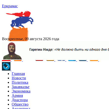
Еркрамас
Воскресенье, 09 августа 2026 года
Главная
Новости
Политика
Закавказье
Экономика
Армия
Диаспора
Общество
Аналитика