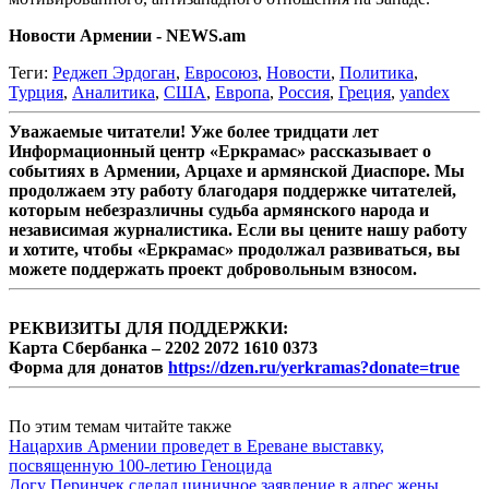
Новости Армении - NEWS.am
Теги:
Реджеп Эрдоган
,
Евросоюз
,
Новости
,
Политика
,
Турция
,
Аналитика
,
США
,
Европа
,
Россия
,
Греция
,
yandex
Уважаемые читатели! Уже более тридцати лет
Информационный центр «Еркрамас» рассказывает о
событиях в Армении, Арцахе и армянской Диаспоре. Мы
продолжаем эту работу благодаря поддержке читателей,
которым небезразличны судьба армянского народа и
независимая журналистика. Если вы цените нашу работу
и хотите, чтобы «Еркрамас» продолжал развиваться, вы
можете поддержать проект добровольным взносом.
РЕКВИЗИТЫ ДЛЯ ПОДДЕРЖКИ:
Карта Сбербанка – 2202 2072 1610 0373
Форма для донатов
https://dzen.ru/yerkramas?donate=true
По этим темам читайте также
Нацархив Армении проведет в Ереване выставку,
посвященную 100-летию Геноцида
Догу Перинчек сделал циничное заявление в адрес жены