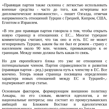
«Правящая партия также склонна с легкостью использовать
военные средства - часто до того, как исчерпаны все
дипломатические возможности», - пишет Озгалда, отмечая
напряженность отношений Турции с Грецией, Кипром, США,
Египтом и Израилем.
«В эти дни правящая партия говорила о том, чтобы открыть
новую страницу в отношениях с ЕС... Многие турецкие
комментаторы считают, что так оно и есть. ЕС не может
игнорировать Турцию, каким бы ни был ее режим - страну с
населением около 90 млн. человек, примыкающую к ее
границам. Между ними должна быть какая-то связь.
Но для европейского блока это уже не отношения с
потенциальным членом. Партия справедливости и развития
(правящая партия – ред.) разрушила путь к членству в ЕС. Все
кончено. Теперь новая страница посвящена определению
характера новых отношений между ЕС и Турцией»,-
подчеркивает автор статьи.
Основным фактором, формирующим внешнюю политику
Анкары, по его словам, является идеология, а не
национальные интересы; она состоит из промусульманских
амбиций на Ближнем Востоке и идеологически
мотивированного, антизападного отношения на Западе.