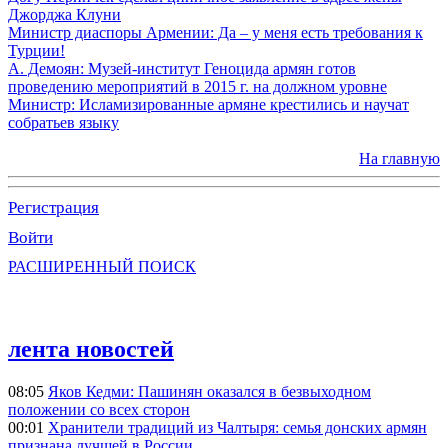
Джорджа Клуни
Министр диаспоры Армении: Да – у меня есть требования к
Турции!
А. Демоян: Музей-институт Геноцида армян готов
проведению мероприятий в 2015 г. на должном уровне
Министр: Исламизированные армяне крестились и научат
собратьев языку
На главную
Регистрация
Войти
РАСШИРЕННЫЙ ПОИСК
лента новостей
08:05
Яков Кедми: Пашинян оказался в безвыходном
положении со всех сторон
00:01
Хранители традиций из Чалтыря: семья донских армян
признана лучшей в России