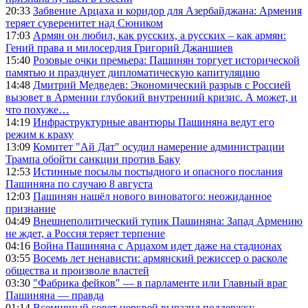
20:33
Забвение Арцаха и коридор для Азербайджана: Армения
теряет суверенитет над Сюником
17:03
Армян он любил, как русских, а русских – как армян:
Гений права и милосердия Григорий Джаншиев
15:40
Розовые очки премьера: Пашинян торгует исторической
памятью и празднует дипломатическую капитуляцию
14:48
Дмитрий Медведев: Экономический разрыв с Россией
вызовет в Армении глубокий внутренний кризис. А может, и
что похуже…
14:19
Инфраструктурные авантюры Пашиняна ведут его
режим к краху
13:09
Комитет "Ай Дат" осудил намерение администрации
Трампа обойти санкции против Баку
12:53
Истинные посылы постыдного и опасного послания
Пашиняна по случаю 8 августа
12:03
Пашинян нашёл нового виноватого: неожиданное
признание
04:49
Внешнеполитический тупик Пашиняна: Запад Армению
не ждет, а Россия теряет терпение
04:16
Война Пашиняна с Арцахом идет даже на стадионах
03:55
Восемь лет ненависти: армянский режиссер о расколе
общества и произволе властей
03:30
"Фабрика фейков" — в парламенте или Главный враг
Пашиняна — правда
01:14
Всемирный совет церквей выразил поддержку