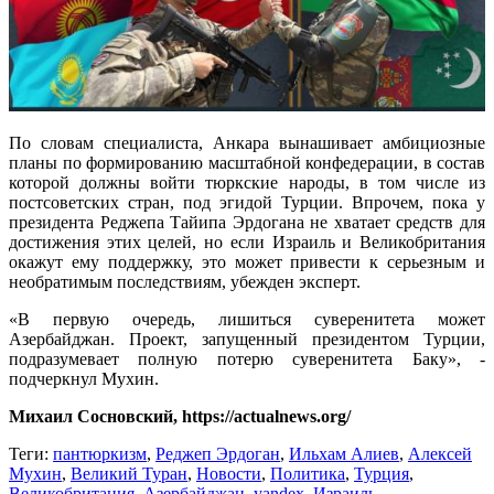
По словам специалиста, Анкара вынашивает амбициозные
планы по формированию масштабной конфедерации, в состав
которой должны войти тюркские народы, в том числе из
постсоветских стран, под эгидой Турции. Впрочем, пока у
президента Реджепа Тайипа Эрдогана не хватает средств для
достижения этих целей, но если Израиль и Великобритания
окажут ему поддержку, это может привести к серьезным и
необратимым последствиям, убежден эксперт.
«В первую очередь, лишиться суверенитета может
Азербайджан. Проект, запущенный президентом Турции,
подразумевает полную потерю суверенитета Баку», -
подчеркнул Мухин.
Михаил Сосновский, https://actualnews.org/
Теги:
пантюркизм
,
Реджеп Эрдоган
,
Ильхам Алиев
,
Алексей
Мухин
,
Великий Туран
,
Новости
,
Политика
,
Турция
,
Великобритания
,
Азербайджан
,
yandex
,
Израиль