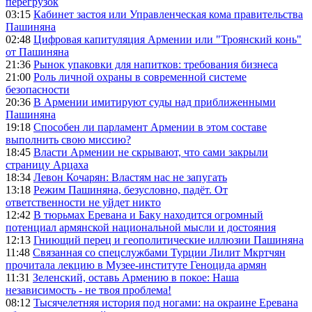
перегрузок
03:15
Кабинет застоя или Управленческая кома правительства
Пашиняна
02:48
Цифровая капитуляция Армении или "Троянский конь"
от Пашиняна
21:36
Рынок упаковки для напитков: требования бизнеса
21:00
Роль личной охраны в современной системе
безопасности
20:36
В Армении имитируют суды над приближенными
Пашиняна
19:18
Способен ли парламент Армении в этом составе
выполнить свою миссию?
18:45
Власти Армении не скрывают, что сами закрыли
страницу Арцаха
18:34
Левон Кочарян: Властям нас не запугать
13:18
Режим Пашиняна, безусловно, падёт. От
ответственности не уйдет никто
12:42
В тюрьмах Еревана и Баку находится огромный
потенциал армянской национальной мысли и достояния
12:13
Гниющий перец и геополитические иллюзии Пашиняна
11:48
Связанная со спецслужбами Турции Лилит Мкртчян
прочитала лекцию в Музее-институте Геноцида армян
11:31
Зеленский, оставь Армению в покое: Наша
независимость - не твоя проблема!
08:12
Тысячелетняя история под ногами: на окраине Еревана