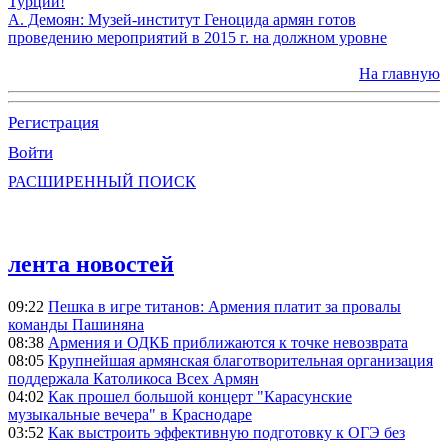
Турции!
А. Демоян: Музей-институт Геноцида армян готов
проведению мероприятий в 2015 г. на должном уровне
На главную
Регистрация
Войти
РАСШИРЕННЫЙ ПОИСК
лента новостей
09:22
Пешка в игре титанов: Армения платит за провалы
команды Пашиняна
08:38
Армения и ОДКБ приближаются к точке невозврата
08:05
Крупнейшая армянская благотворительная организация
поддержала Католикоса Всех Армян
04:02
Как прошел большой концерт "Карасунские
музыкальные вечера" в Краснодаре
03:52
Как выстроить эффективную подготовку к ОГЭ без