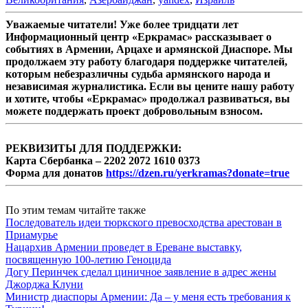
Уважаемые читатели! Уже более тридцати лет
Информационный центр «Еркрамас» рассказывает о
событиях в Армении, Арцахе и армянской Диаспоре. Мы
продолжаем эту работу благодаря поддержке читателей,
которым небезразличны судьба армянского народа и
независимая журналистика. Если вы цените нашу работу
и хотите, чтобы «Еркрамас» продолжал развиваться, вы
можете поддержать проект добровольным взносом.
РЕКВИЗИТЫ ДЛЯ ПОДДЕРЖКИ:
Карта Сбербанка – 2202 2072 1610 0373
Форма для донатов
https://dzen.ru/yerkramas?donate=true
По этим темам читайте также
Последователь идеи тюркского превосходства арестован в
Приамурье
Нацархив Армении проведет в Ереване выставку,
посвященную 100-летию Геноцида
Догу Перинчек сделал циничное заявление в адрес жены
Джорджа Клуни
Министр диаспоры Армении: Да – у меня есть требования к