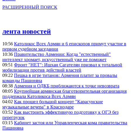
РАСШИРЕННЫЙ ПОИСК
лента новостей
10:56
Католикос Всех Армян и 6 епископов примут участие в
первом судебном заседании
10:36
Правительство Армении: Когда "естественный"
интеллект хромает, искусственный уже не поможет
09:51
Фронт "НЕТ": Ишхан Сагателян призвал к тотальной
мобилизации против действий властей
09:22
Пешка в игре титанов: Армения платит за провалы
команды Пашиняна
08:38
Армения и ОДКБ приближаются к точке невозврата
08:05
Крупнейшая армянская благотворительная организация
поддержала Католикоса Всех Армян
04:02
Как прошел большой концерт "Карасунские
музыкальные вечера" в Краснодаре
03:52
Как выстроить эффективную подготовку к ОГЭ без
перегрузок
03:15
Кабинет застоя или Управленческая кома правительства
Пашиняна