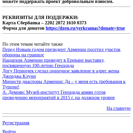
можете поддержать проект добровольным взносом.
РЕКВИЗИТЫ ДЛЯ ПОДДЕРЖКИ:
Карта Сбербанка – 2202 2072 1610 0373
Форма для донатов
https://dzen.ru/yerkramas?donate=true
По этим темам читайте также
Перед Новым годом президент Армении посетил участок
обороны на границе
Нацархив Армении проведет в Ереване выставку,
посвященную 100-летию Геноцида
Догу Перинчек сделал циничное заявление в адрес жены
Джорджа Клуни
Министр диаспоры Армении: Да – у меня есть требования к
Турции!
А. Демоян: Музей-институт Геноцида армян готов
проведению мероприятий в 2015 г. на должном уровне
На главную
Регистрация
Войти