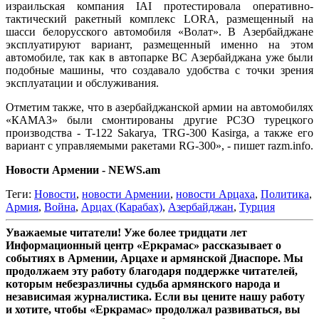
израильская компания IAI протестировала оперативно-
тактический ракетный комплекс LORA, размещенный на
шасси белорусского автомобиля «Волат». В Азербайджане
эксплуатируют вариант, размещенный именно на этом
автомобиле, так как в автопарке ВС Азербайджана уже были
подобные машины, что создавало удобства с точки зрения
эксплуатации и обслуживания.
Отметим также, что в азербайджанской армии на автомобилях
«КАМАЗ» были смонтированы другие РСЗО турецкого
производства - T-122 Sakarya, TRG-300 Kasirga, а также его
вариант с управляемыми ракетами RG-300», - пишет razm.info.
Новости Армении - NEWS.am
Теги:
Новости
,
новости Армении
,
новости Арцаха
,
Политика
,
Армия
,
Война
,
Арцах (Карабах)
,
Азербайджан
,
Турция
Уважаемые читатели! Уже более тридцати лет
Информационный центр «Еркрамас» рассказывает о
событиях в Армении, Арцахе и армянской Диаспоре. Мы
продолжаем эту работу благодаря поддержке читателей,
которым небезразличны судьба армянского народа и
независимая журналистика. Если вы цените нашу работу
и хотите, чтобы «Еркрамас» продолжал развиваться, вы