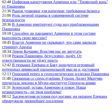
02:48
Цифровая капитуляция Армении или "Троянский конь"
от Пашиняна
21:36
Рынок упаковки для напитков: требования бизнеса
21:00
Роль личной охраны в современной системе
безопасности
20:36
В Армении имитируют суды над приближенными
Пашиняна
19:18
Способен ли парламент Армении в этом составе
выполнить свою миссию?
18:45
Власти Армении не скрывают, что сами закрыли
страницу Арцаха
18:34
Левон Кочарян: Властям нас не запугать
13:18
Режим Пашиняна, безусловно, падёт. От
ответственности не уйдет никто
12:42
В тюрьмах Еревана и Баку находится огромный
потенциал армянской национальной мысли и достояния
12:13
Гниющий перец и геополитические иллюзии Пашиняна
11:48
Связанная со спецслужбами Турции Лилит Мкртчян
прочитала лекцию в Музее-институте Геноцида армян
11:31
Зеленский, оставь Армению в покое: Наша
независимость - не твоя проблема!
08:12
Тысячелетняя история под ногами: на окраине Еревана
обнаружили древнейшее поселение