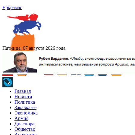
Еркрамас
Пятница, 07 августа 2026 года
Главная
Новости
Политика
Закавказье
Экономика
Армия
Диаспора
Общество
Аналитика