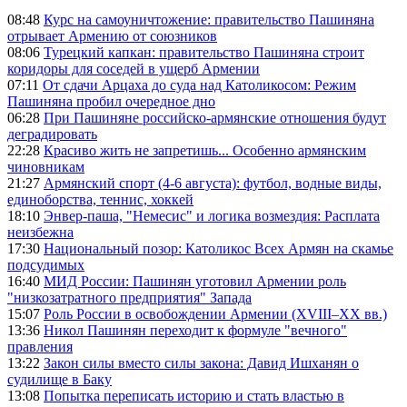
08:48
Курс на самоуничтожение: правительство Пашиняна
отрывает Армению от союзников
08:06
Турецкий капкан: правительство Пашиняна строит
коридоры для соседей в ущерб Армении
07:11
От сдачи Арцаха до суда над Католикосом: Режим
Пашиняна пробил очередное дно
06:28
При Пашиняне российско-армянские отношения будут
деградировать
22:28
Красиво жить не запретишь... Особенно армянским
чиновникам
21:27
Армянский спорт (4-6 августа): футбол, водные виды,
единоборства, теннис, хоккей
18:10
Энвер-паша, "Немесис" и логика возмездия: Расплата
неизбежна
17:30
Национальный позор: Католикос Всех Армян на скамье
подсудимых
16:40
МИД России: Пашинян уготовил Армении роль
"низкозатратного предприятия" Запада
15:07
Роль России в освобождении Армении (XVIII–XX вв.)
13:36
Никол Пашинян переходит к формуле "вечного"
правления
13:22
Закон силы вместо силы закона: Давид Ишханян о
судилище в Баку
13:08
Попытка переписать историю и стать властью в