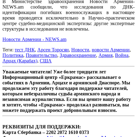
В Министерстве здравоохранения Новости Армении-
NEWS.am сообщили, что исследования по ДНК-
идентификации погибших военнослужащих в настоящее
время проводятся исключительно в Научно-практическом
центре судебно-медицинской экспертизы: другие экспертные
структуры в исследования не вовлечены.
Новости Армении - NEWS.am
Теги:
тест ДНК
,
Арсен Торосян
,
Новости
,
новости Армении
,
Политика
,
Правительство
,
Здравоохранение
,
Армия
,
Война
,
Арцах (Карабах)
,
США
Уважаемые читатели! Уже более тридцати лет
Информационный центр «Еркрамас» рассказывает о
событиях в Армении, Арцахе и армянской Диаспоре. Мы
продолжаем эту работу благодаря поддержке читателей,
которым небезразличны судьба армянского народа и
независимая журналистика. Если вы цените нашу работу
и хотите, чтобы «Еркрамас» продолжал развиваться, вы
можете поддержать проект добровольным взносом.
РЕКВИЗИТЫ ДЛЯ ПОДДЕРЖКИ:
Карта Сбербанка – 2202 2072 1610 0373