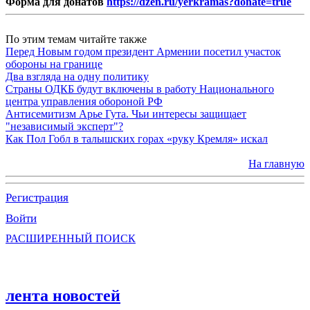
Форма для донатов
https://dzen.ru/yerkramas?donate=true
По этим темам читайте также
Перед Новым годом президент Армении посетил участок
обороны на границе
Два взгляда на одну политику
Страны ОДКБ будут включены в работу Национального
центра управления обороной РФ
Антисемитизм Арье Гута. Чьи интересы защищает
"независимый эксперт"?
Как Пол Гобл в талышских горах «руку Кремля» искал
На главную
Регистрация
Войти
РАСШИРЕННЫЙ ПОИСК
лента новостей