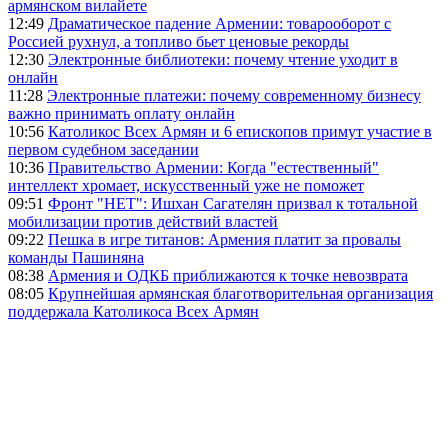
армянском вилайете
12:49
Драматическое падение Армении: товарооборот с
Россией рухнул, а топливо бьет ценовые рекорды
12:30
Электронные библиотеки: почему чтение уходит в
онлайн
11:28
Электронные платежи: почему современному бизнесу
важно принимать оплату онлайн
10:56
Католикос Всех Армян и 6 епископов примут участие в
первом судебном заседании
10:36
Правительство Армении: Когда "естественный"
интеллект хромает, искусственный уже не поможет
09:51
Фронт "НЕТ": Ишхан Сагателян призвал к тотальной
мобилизации против действий властей
09:22
Пешка в игре титанов: Армения платит за провалы
команды Пашиняна
08:38
Армения и ОДКБ приближаются к точке невозврата
08:05
Крупнейшая армянская благотворительная организация
поддержала Католикоса Всех Армян