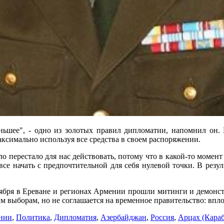
ньшее", - одно из золотых правил дипломатии, напомнил он.
максимально используя все средства в своем распоряжении.
ло перестало для нас действовать, потому что в какой-то момент 
 все начать с предпочтительной для себя нулевой точки. В резу
ноября в Ереване и регионах Армении прошли митинги и демонс
 выборам, но не соглашается на временное правительство: впло
нии
,
Политика
,
Дипломатия
,
Азербайджан
,
Россия
,
Арцах (Караб