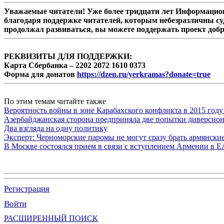
Уважаемые читатели! Уже более тридцати лет Информацион
благодаря поддержке читателей, которым небезразличны су
продолжал развиваться, вы можете поддержать проект доб
РЕКВИЗИТЫ ДЛЯ ПОДДЕРЖКИ:
Карта Сбербанка – 2202 2072 1610 0373
Форма для донатов
https://dzen.ru/yerkramas?donate=true
По этим темам читайте также
Вероятность войны в зоне Карабахского конфликта в 2015 году
Азербайджанская сторона предприняла две попытки диверсио
Два взгляда на одну политику
Эксперт: Черноморские паромы не могут сразу брать армянски
В Москве состоялся прием в связи с вступлением Армении в 
Регистрация
Войти
РАСШИРЕННЫЙ ПОИСК