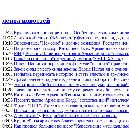
лента новостей
22:28
Красиво жить не запретишь... Особенно армянским чино
21:27
Армянский спорт (4-6 августа): футбол, водные виды, еди
18:10
Энвер-паша, "Немесис" и логика возмездия: Расплата не
17:30
Национальный позор: Католикос Всех Армян на скамье 
16:40
МИД России: Пашинян уготовил Армении роль "низкозат
15:07
Роль России в освобождении Армении (XVIII–XX вв.)
13:36
Никол Пашинян переходит к формуле "вечного" правлен
13:22
Закон силы вместо силы закона: Давид Ишханян о судили
13:08
Попытка переписать историю и стать властью в армянско
12:49
Драматическое падение Армении: товарооборот с Россией
12:30
Электронные библиотеки: почему чтение уходит в онлай
11:28
Электронные платежи: почему современному бизнесу ва
10:56
Католикос Всех Армян и 6 епископов примут участие в п
10:36
Правительство Армении: Когда "естественный" интеллек
09:51
Фронт "НЕТ": Ишхан Сагателян призвал к тотальной моб
09:22
Пешка в игре титанов: Армения платит за провалы ком
08:38
Армения и ОДКБ приближаются к точке невозврата
08:05
Крупнейшая армянская благотворительная организация 
04:02
Как прошел большой концерт "Карасунские музыкальные 