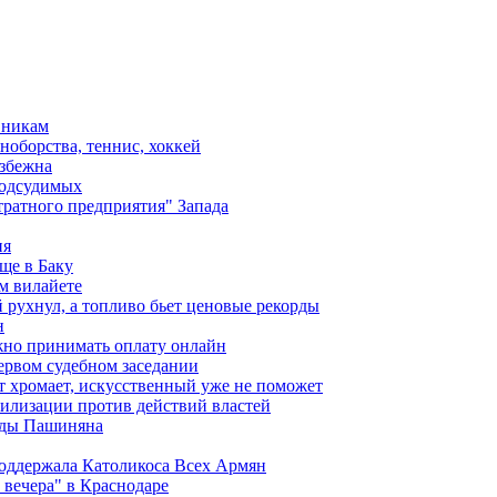
вникам
ноборства, теннис, хоккей
избежна
подсудимых
ратного предприятия" Запада
ия
ще в Баку
м вилайете
 рухнул, а топливо бьет ценовые рекорды
н
жно принимать оплату онлайн
ервом судебном заседании
т хромает, искусственный уже не поможет
илизации против действий властей
анды Пашиняна
поддержала Католикоса Всех Армян
вечера" в Краснодаре