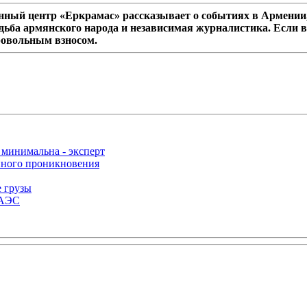
ный центр «Еркрамас» рассказывает о событиях в Армении,
дьба армянского народа и независимая журналистика. Если в
ровольным взносом.
 минимальна - эксперт
нного проникновения
е грузы
ЕАЭС