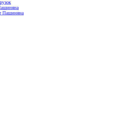
рузок
 Пашиняна
от Пашиняна