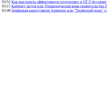
03:52
Как выстроить эффективную подготовку к ОГЭ без перег
03:15
Кабинет застоя или Управленческая кома правительства
02:48
Цифровая капитуляция Армении или "Троянский конь" 