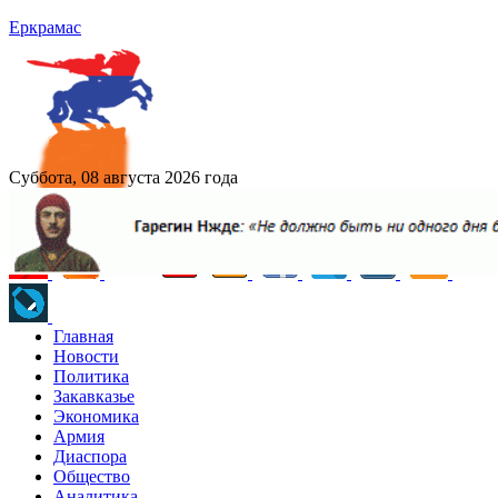
Еркрамас
Суббота, 08 августа 2026 года
Главная
Новости
Политика
Закавказье
Экономика
Армия
Диаспора
Общество
Аналитика