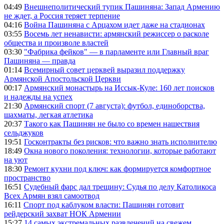
04:49
Внешнеполитический тупик Пашиняна: Запад Армению
не ждет, а Россия теряет терпение
04:16
Война Пашиняна с Арцахом идет даже на стадионах
03:55
Восемь лет ненависти: армянский режиссер о расколе
общества и произволе властей
03:30
"Фабрика фейков" — в парламенте или Главный враг
Пашиняна — правда
01:14
Всемирный совет церквей выразил поддержку
Армянской Апостольской Церкви
00:17
Армянский монастырь на Иссык-Куле: 160 лет поисков
и надежды на успех
21:30
Армянский спорт (7 августа): футбол, единоборства,
шахматы, легкая атлетика
20:37
Такого как Пашинян не было со времен нашествия
сельджуков
19:51
Госконтракты без рисков: что важно знать исполнителю
18:49
Окна нового поколения: технологии, которые работают
на уют
18:30
Ремонт кухни под ключ: как формируется комфортное
пространство
16:51
Судебный фарс дал трещину: Судья по делу Католикоса
Всех Армян взял самоотвод
16:11
Спорт под каблуком власти: Пашинян готовит
рейдерский захват НОК Армении
15:27
14 самых экстремальных развлечений на свежем