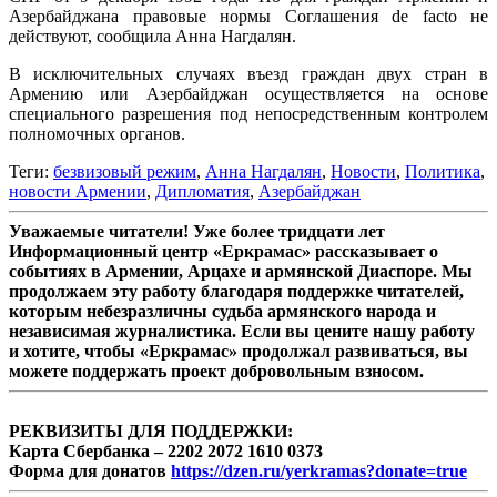
Азербайджана правовые нормы Соглашения de facto не
действуют, сообщила Анна Нагдалян.
В исключительных случаях въезд граждан двух стран в
Армению или Азербайджан осуществляется на основе
специального разрешения под непосредственным контролем
полномочных органов.
Теги:
безвизовый режим
,
Анна Нагдалян
,
Новости
,
Политика
,
новости Армении
,
Дипломатия
,
Азербайджан
Уважаемые читатели! Уже более тридцати лет
Информационный центр «Еркрамас» рассказывает о
событиях в Армении, Арцахе и армянской Диаспоре. Мы
продолжаем эту работу благодаря поддержке читателей,
которым небезразличны судьба армянского народа и
независимая журналистика. Если вы цените нашу работу
и хотите, чтобы «Еркрамас» продолжал развиваться, вы
можете поддержать проект добровольным взносом.
РЕКВИЗИТЫ ДЛЯ ПОДДЕРЖКИ:
Карта Сбербанка – 2202 2072 1610 0373
Форма для донатов
https://dzen.ru/yerkramas?donate=true