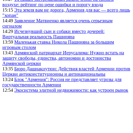
воздухе: рейтинг по цене ошибки и порогу входа
15:15
Эта земля вам не дорога, Армения для вас — всего лишь
"хопан"
14:49
Заявление Матвиенко является очень серьезным
сигналом
14:29
Исчезнувший сын и собаки вместо дочерей:
Виртуальная реальность Пашиняна
13:59
Маленькая ставка Никола Пашиняна за большим
игровым столом
13:43
Армянский патриархат Иерусалима: Нужно встать на
защиту свободы, единства, автономии и достоинства
Армянской церкви
13:35
Бюро Дашнакцутюн: Действия властей Армении против
Церкви антиконституционны и антинациональны
13:24
Блок "Армения": Россия не представляет угрозы для
государственности Армении
12:54
Экосистема элитной недвижимости: как устроен рынок