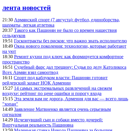
лента новостей
21:30
Армянский спорт (7 августа): футбол, единоборства,
шахматы, легкая атлетика
20:37
Такого как Пашинян не было со времен нашествия
сельджуков
19:51
Госконтракты без рисков: что важно знать исполнителю
18:49
Окна нового поколения: технологии, которые работают
на уют
18:30
Ремонт кухни под ключ: как формируется комфортное
пространство
16:51
Судебный фарс дал трещину: Судья по делу Католикоса
Всех Армян взял самоотвод
16:11
Спорт под каблуком власти: Пашинян готовит
рейдерский захват НОК Армении
15:27
14 самых экстремальных развлечений на свежем
воздухе: рейтинг по цене ошибки и порогу входа
15:15
Эта земля вам не дорога, Армения для вас — всего лишь
"хопан"
14:49
Заявление Матвиенко является очень серьезным
сигналом
14:29
Исчезнувший сын и собаки вместо дочерей:
Виртуальная реальность Пашиняна
13:59
Маленькая ставка Никола Пашиняна за большим