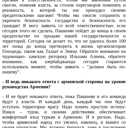
смогли, поменяв власть, за столом переговоров поменять и
реальность, к которой ты нас принудил своими
предательскими шагами! Чтобы мы смогли сохранить и
укрепить безопасность государства и безопасность его
граждан! Я могу заявить со всей ответственностью: если
сегодня этого не сделать, Пашинян пойдет до конца в своем
предательстве по продаже нашей государственности и
территорий. Сегодня он делает то, что не удалось более 100
лет назад до конца претворить в жизнь организаторам
Геноцида, таким как Талаат и Энвер. Обратите внимание на
чудовищно- хамскую риторику Ильхама Алиева, обратите
внимание, как азербайджанцы сегодня стараются
использовать момент, чтобы заявить – "должно быть по-
нашему".
- И ведь никакого ответа с армянской стороны на уровне
руководства Армении?
- И не будет никакого ответа, пока Пашинян и его команда
будут у власти. И каждый день, каждый час они будут
уступать территории врагу. Надо понять простую истину:
Никол – турок, и своими действиями обеспечивает
комфортный вход туркам в Армению. И в регион. Надо,
чтобы армянский народ это уяснил, наконец, и вышел со
своим протестом. Мы должны бороться, даже в последнюю