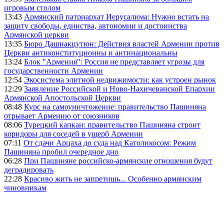
игровым столом
13:43
Армянский патриархат Иерусалима: Нужно встать на
защиту свободы, единства, автономии и достоинства
Армянской церкви
13:35
Бюро Дашнакцутюн: Действия властей Армении против
Церкви антиконституционны и антинациональны
13:24
Блок "Армения": Россия не представляет угрозы для
государственности Армении
12:54
Экосистема элитной недвижимости: как устроен рынок
12:29
Заявление Российской и Ново-Нахичеванской Епархии
Армянской Апостольской Церкви
08:48
Курс на самоуничтожение: правительство Пашиняна
отрывает Армению от союзников
08:06
Турецкий капкан: правительство Пашиняна строит
коридоры для соседей в ущерб Армении
07:11
От сдачи Арцаха до суда над Католикосом: Режим
Пашиняна пробил очередное дно
06:28
При Пашиняне российско-армянские отношения будут
деградировать
22:28
Красиво жить не запретишь... Особенно армянским
чиновникам