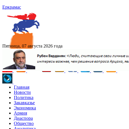
Еркрамас
Пятница, 07 августа 2026 года
Главная
Новости
Политика
Закавказье
Экономика
Армия
Диаспора
Общество
Аналитика