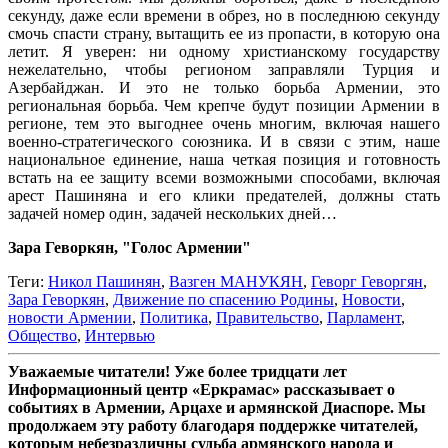
секунду, даже если времени в обрез, но в последнюю секунду
смочь спасти страну, вытащить ее из пропасти, в которую она
летит. Я уверен: ни одному христианскому государству
нежелательно, чтобы регионом заправляли Турция и
Азербайджан. И это не только борьба Армении, это
региональная борьба. Чем крепче будут позиции Армении в
регионе, тем это выгоднее очень многим, включая нашего
военно-стратегического союзника. И в связи с этим, наше
национальное единение, наша четкая позиция и готовность
встать на ее защиту всеми возможными способами, включая
арест Пашиняна и его клики предателей, должны стать
задачей номер один, задачей нескольких дней…
Зара Геворкян, "Голос Армении"
Теги:
Никол Пашинян
,
Вазген МАНУКЯН
,
Геворг Геворгян
,
Зара Геворкян
,
Движение по спасению Родины
,
Новости
,
новости Армении
,
Политика
,
Правительство
,
Парламент
,
Общество
,
Интервью
Уважаемые читатели! Уже более тридцати лет
Информационный центр «Еркрамас» рассказывает о
событиях в Армении, Арцахе и армянской Диаспоре. Мы
продолжаем эту работу благодаря поддержке читателей,
которым небезразличны судьба армянского народа и