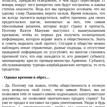
полагать, прекрасно осведомлен, о чем будут переговоры 11
января, вокруг чего конкретно они будут построены и какова
степень опасности. Ведь все мы прекрасно осознаем, что ни
одному слову Пашиняна верить нельзя. Время показало, что
он всегда пытается выкрутиться, найти причины для своих
предательских шагов, виноватых за них, тем самым
обосновывая решения, которые ведут страну в пропасть.
Поэтому Вазген Манукян выступил с вышеуказанным
призывом, чтобы из первых рук получить полноценную
информацию, которую вправе знать и общественность. Знать
и суметь выразить свой протест. Сегодня в обществе можно
наблюдать некие отрывочные, разные подходы, и отсутствие
правдивой информации их усугубляет, во многом становясь
причиной того, что еще находятся те, кто доверяет субъекту,
занимающему кресло премьер-министра Армении. Субъекту,
обслуживающему турецко-азербайджанские интересы, то есть
предателю.
- Однако времени в обрез…
- Да. Поэтому так важно, чтобы общественность в полную
силу возвысила свой голос, четко заявив: Никол, мы не
позволяем тебе от нашего имени подписывать капитулянтские
документы, не позволяем окончательно продать страну! Ты
уже ее продал и поставил на грань уничтожения. Уходи и будь
призван к ответственности, чтобы мы законным путем