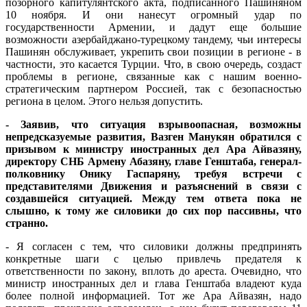
позорного капитулянтского акта, подписанного Пашиняном
10 ноября. И они нанесут огромный удар по
государственности Армении, и дадут еще большие
возможности азербайджано-турецкому тандему, чьи интересы
Пашинян обслуживает, укрепить свои позиции в регионе - в
частности, это касается Турции. Что, в свою очередь, создаст
проблемы в регионе, связанные как с нашим военно-
стратегическим партнером Россией, так с безопасностью
региона в целом. Этого нельзя допустить.
- Заявив, что ситуация взрывоопасная, возможны
непредсказуемые развития, Вазген Манукян обратился с
призывом к министру иностранных дел Ара Айвазяну,
директору СНБ Армену Абазяну, главе Генштаба, генерал-
полковнику Онику Гаспаряну, требуя встречи с
представителями Движения и разъяснений в связи с
создавшейся ситуацией. Между тем ответа пока не
слышно, к тому же силовики до сих пор пассивны, что
странно.
- Я согласен с тем, что силовики должны предпринять
конкретные шаги с целью привлечь предателя к
ответственности по закону, вплоть до ареста. Очевидно, что
министр иностранных дел и глава Генштаба владеют куда
более полной информацией. Тот же Ара Айвазян, надо