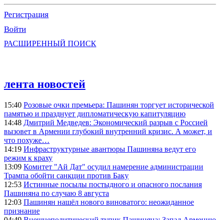
Регистрация
Войти
РАСШИРЕННЫЙ ПОИСК
лента новостей
15:40
Розовые очки премьера: Пашинян торгует исторической
памятью и празднует дипломатическую капитуляцию
14:48
Дмитрий Медведев: Экономический разрыв с Россией
вызовет в Армении глубокий внутренний кризис. А может, и
что похуже…
14:19
Инфраструктурные авантюры Пашиняна ведут его
режим к краху
13:09
Комитет "Ай Дат" осудил намерение администрации
Трампа обойти санкции против Баку
12:53
Истинные посылы постыдного и опасного послания
Пашиняна по случаю 8 августа
12:03
Пашинян нашёл нового виноватого: неожиданное
признание
04:49
Внешнеполитический тупик Пашиняна: Запад Армению