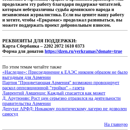
продолжаем эту работу благодаря поддержке читателей,
которым небезразличны судьба армянского народа и
независимая журналистика. Если вы цените нашу работу
и хотите, чтобы «Еркрамас» продолжал развиваться, вы
можете поддержать проект добровольным взносом.
РЕКВИЗИТЫ ДЛЯ ПОДДЕРЖКИ:
Карта Сбербанка – 2202 2072 1610 0373
Форма для донатов
https://dzen.ru/yerkramas?donate=true
По этим темам читайте также
«Наследие»: Присоединение к ЕАЭС никоим образом не было
выгодным для Армении
Партия "Процветающая Армения" возможно провоцирует
раскол оппозиционной "тройки" – газета
Лаврентий Амшенци: Каждый спасается как может
Д. Арутюнян: Рост цен серьезно отразился на деятельности
правительства Армении
Депутат АРФД: Никакому политическому лагерю не дозволен
самосуд
На главную