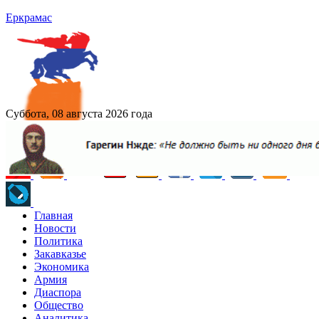
Еркрамас
Суббота, 08 августа 2026 года
Главная
Новости
Политика
Закавказье
Экономика
Армия
Диаспора
Общество
Аналитика