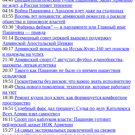
не ждет, а Россия теряет терпение
04:16
Война Пашиняна с Арцахом идет даже на стадионах
03:55
Восемь лет ненависти: армянский режиссер о расколе
общества и произволе властей
03:30
"Фабрика фейков" — в парламенте или Главный враг
Пашиняна — правда
01:14
Всемирный совет церквей выразил поддержку
Армянской Апостольской Церкви
00:17
Армянский монастырь на Иссык-Куле: 160 лет поисков
и надежды на успех
21:30
Армянский спорт (7 августа): футбол, единоборства,
шахматы, легкая атлетика
20:37
Такого как Пашинян не было со времен нашествия
сельджуков
19:51
Госконтракты без рисков: что важно знать исполнителю
18:49
Окна нового поколения: технологии, которые работают
на уют
18:30
Ремонт кухни под ключ: как формируется комфортное
пространство
16:51
Судебный фарс дал трещину: Судья по делу Католикоса
Всех Армян взял самоотвод
16:11
Спорт под каблуком власти: Пашинян готовит
рейдерский захват НОК Армении
15:27
14 самых экстремальных развлечений на свежем