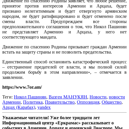
Движение по спасению Родины заявляет, что любое решение,
принятое против интересов Армении и Арцаха, будет
признано нелегитимным и будет отвергнуто армянским
народом, не будет ратифицировано и будет отменено после
смены власти. Предупреждаем все стороны
предположительного соглашения о том, что Никол Пашинян
не представляет Армению и Арцаха, у него нет
соответствующего мандата.
Движение по спасению Родины призывает граждан Армении
встать на защиту страны и не позволить предательства.
Единственный способ остановить катастрофический процесс
– отстранение предателей от власти, и мы полной силой
продолжим борьбу в этом направлении», – отмечается в
заявлении.
https://www.7or.am/
Теги:
Никол Пашинян
,
Вазген МАНУКЯН
,
Новости
,
новости
Армении
,
Политика
,
Правительство
,
Оппозиция
,
Общество
,
Арцах (Карабах)
,
yandex
Уважаемые читатели! Уже более тридцати лет
Информационный центр «Еркрамас» рассказывает о
событиях в Армении, Арцахе и армянской Диаспоре. Мы