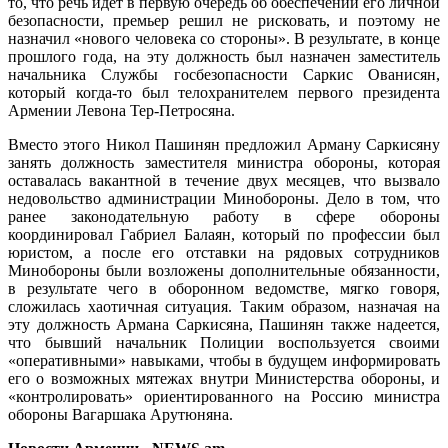
то, что речь идет в первую очередь об обеспечении его личной
безопасности, премьер решил не рисковать, и поэтому не
назначил «нового человека со стороны». В результате, в конце
прошлого года, на эту должность был назначен заместитель
начальника Службы госбезопасности Саркис Ованисян,
который когда-то был телохранителем первого президента
Армении Левона Тер-Петросяна.
Вместо этого Никол Пашинян предложил Арману Саркисяну
занять должность заместителя министра обороны, которая
оставалась вакантной в течение двух месяцев, что вызвало
недовольство администрации Минобороны. Дело в том, что
ранее законодательную работу в сфере обороны
координировал Габриел Балаян, который по профессии был
юристом, а после его отставки на рядовых сотрудников
Минобороны были возложены дополнительные обязанности,
в результате чего в оборонном ведомстве, мягко говоря,
сложилась хаотичная ситуация. Таким образом, назначая на
эту должность Армана Саркисяна, Пашинян также надеется,
что бывший начальник Полиции воспользуется своими
«оперативными» навыками, чтобы в будущем информировать
его о возможных мятежах внутри Министерства обороны, и
«контролировать» ориентированного на Россию министра
обороны Вагаршака Арутюняна.