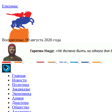
Еркрамас
Воскресенье, 09 августа 2026 года
Главная
Новости
Политика
Закавказье
Экономика
Армия
Диаспора
Общество
Аналитика