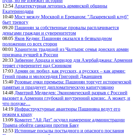
пули, но не избежит истории
12:54
Архитектурная летопись армянской общины
Екатеринодара
10:40
Мост между Москвой и Ереваном: "Лазаревский клуб"
бьет тревогу
09:20
Пашинян за собственные провалы расплачивается
деньгами граждан и суверенитетом
08:05
Яков Кедми: Пашинян оказался в безвыходном
положении со всех сторон
00:01
Хранители традиций из Чалтыря: семья донских армян
признана лучшей в России
20:33
Забвение Арцаха и коридор для Азербайджана: Армения
теряет суверенитет над Сюником
17:03
Армян он любил, как русских, а русских – как армян:
Гений права и милосердия Григорий Джаншиев
15:40
Розовые очки премьера: Пашинян торгует исторической
памятью и празднует дипломатическую капитуляцию
14:48
Дмитрий Медведев: Экономический разрыв с Россией
вызовет в Армении глубокий внутренний кризис. А может, и
что похуже…
14:19
Инфраструктурные авантюры Пашиняна ведут его
режим к краху
13:09
Комитет "Ай Дат" осудил намерение администрации
Трампа обойти санкции против Баку
12:53
Истинные посылы постыдного и опасного послания