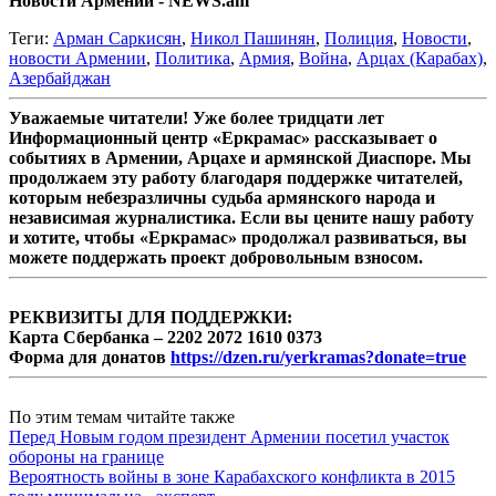
Новости Армении - NEWS.am
Теги:
Арман Саркисян
,
Никол Пашинян
,
Полиция
,
Новости
,
новости Армении
,
Политика
,
Армия
,
Война
,
Арцах (Карабах)
,
Азербайджан
Уважаемые читатели! Уже более тридцати лет
Информационный центр «Еркрамас» рассказывает о
событиях в Армении, Арцахе и армянской Диаспоре. Мы
продолжаем эту работу благодаря поддержке читателей,
которым небезразличны судьба армянского народа и
независимая журналистика. Если вы цените нашу работу
и хотите, чтобы «Еркрамас» продолжал развиваться, вы
можете поддержать проект добровольным взносом.
РЕКВИЗИТЫ ДЛЯ ПОДДЕРЖКИ:
Карта Сбербанка – 2202 2072 1610 0373
Форма для донатов
https://dzen.ru/yerkramas?donate=true
По этим темам читайте также
Перед Новым годом президент Армении посетил участок
обороны на границе
Вероятность войны в зоне Карабахского конфликта в 2015