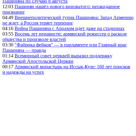
Пашиняна по случаю 8 августа
12:03
Пашинян нашёл нового виноватого: неожиданное
признание
04:49
Внешнеполитический тупик Пашиняна: Запад Армению
не ждет, а Россия теряет терпение
04:16
Война Пашиняна с Арцахом идет даже на стадионах
03:55
Восемь лет ненависти: армянский режиссер о расколе
общества и произволе властей
03:30
"Фабрика фейков" — в парламенте или Главный враг
Пашиняна — правда
01:14
Всемирный совет церквей выразил поддержку
Армянской Апостольской Церкви
00:17
Армянский монастырь на Иссык-Куле: 160 лет поисков
и надежды на успех