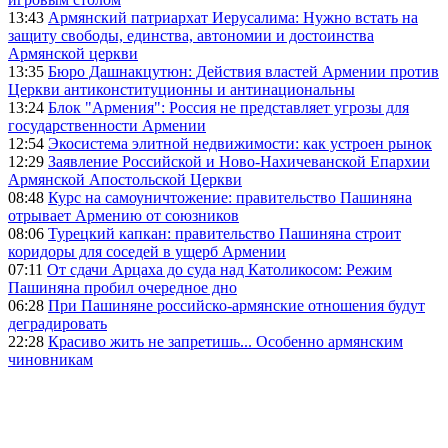
13:43
Армянский патриархат Иерусалима: Нужно встать на
защиту свободы, единства, автономии и достоинства
Армянской церкви
13:35
Бюро Дашнакцутюн: Действия властей Армении против
Церкви антиконституционны и антинациональны
13:24
Блок "Армения": Россия не представляет угрозы для
государственности Армении
12:54
Экосистема элитной недвижимости: как устроен рынок
12:29
Заявление Российской и Ново-Нахичеванской Епархии
Армянской Апостольской Церкви
08:48
Курс на самоуничтожение: правительство Пашиняна
отрывает Армению от союзников
08:06
Турецкий капкан: правительство Пашиняна строит
коридоры для соседей в ущерб Армении
07:11
От сдачи Арцаха до суда над Католикосом: Режим
Пашиняна пробил очередное дно
06:28
При Пашиняне российско-армянские отношения будут
деградировать
22:28
Красиво жить не запретишь... Особенно армянским
чиновникам