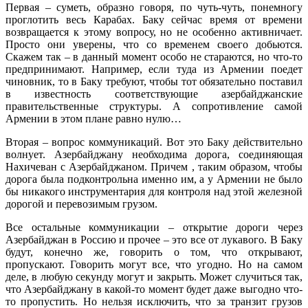
Первая – суметь, образно говоря, по чуть-чуть, понемногу
проглотить весь Карабах. Баку сейчас время от времени
возвращается к этому вопросу, но не особенно активничает.
Просто они уверены, что со временем своего добьются.
Скажем так – в данный момент особо не стараются, но что-то
предпринимают. Например, если туда из Армении поедет
чиновник, то в Баку требуют, чтобы тот обязательно поставил
в известность соответствующие азербайджанские
правительственные структуры. А сопротивление самой
Армении в этом плане равно нулю…
Вторая – вопрос коммуникаций. Вот это Баку действительно
волнует. Азербайджану необходима дорога, соединяющая
Нахичеван с Азербайджаном. Причем , таким образом, чтобы
дорога была подконтрольна именно им, а у Армении не было
бы никакого инструментария для контроля над этой железной
дорогой и перевозимым грузом.
Все остальные коммуникации – открытие дороги через
Азербайджан в Россию и прочее – это все от лукавого. В Баку
будут, конечно же, говорить о том, что открывают,
пропускают. Говорить могут все, что угодно. Но на самом
деле, в любую секунду могут и закрыть. Может случиться так,
что Азербайджану в какой-то момент будет даже выгодно что-
то пропустить. Но нельзя исключить, что за транзит грузов