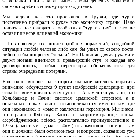
за копейки. Они завалят рынок своим дешевым товаром и
сломают хребет местному производителю.
Мы видели, как это произошло в Грузии, где турки
постепенно прибрали к рукам всю экономику страны. Надо
понять - нас ожидает своеобразная "туркизация", и это не
оставит шансов для нашей экономики.
…Повторю еще раз – после подобных поражений, в подобной
ситуации любой человек либо сам бы ушел со своего поста,
либо его бы попросту "услали". Но Пашинян двумя руками и
двумя ногами вцепился в премьерский стул, и каждая его
договоренность, любые переговоры оборачиваются для
страны очередными потерями.
Еще один вопрос, на который бы мне хотелось обратить
внимание: обсуждается 9 пункт ноябрьской декларации, при
этом без внимания остается пункт 1. А там четко указано, что
Кельбаджар и Лачин сдаются армянской стороной, а в
остальных точках войска останавливаются именно там, где
они находились в момент заключения перемирия. Мы знаем,
что в районах Кубатлу – Зангелан, напротив границ Сюника,
азербайджанские войска располагались преимущественно в
12км. (а местами – даже в 50км.) от армянской границы. Там
они и должны были остановиться, и вопросов, связанных уже
с территорией Армении, попросту не возникло бы. Но наши