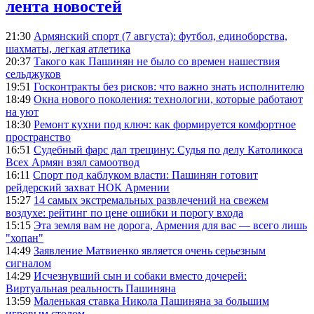
лента новостей
21:30
Армянский спорт (7 августа): футбол, единоборства,
шахматы, легкая атлетика
20:37
Такого как Пашинян не было со времен нашествия
сельджуков
19:51
Госконтракты без рисков: что важно знать исполнителю
18:49
Окна нового поколения: технологии, которые работают
на уют
18:30
Ремонт кухни под ключ: как формируется комфортное
пространство
16:51
Судебный фарс дал трещину: Судья по делу Католикоса
Всех Армян взял самоотвод
16:11
Спорт под каблуком власти: Пашинян готовит
рейдерский захват НОК Армении
15:27
14 самых экстремальных развлечений на свежем
воздухе: рейтинг по цене ошибки и порогу входа
15:15
Эта земля вам не дорога, Армения для вас — всего лишь
"хопан"
14:49
Заявление Матвиенко является очень серьезным
сигналом
14:29
Исчезнувший сын и собаки вместо дочерей:
Виртуальная реальность Пашиняна
13:59
Маленькая ставка Никола Пашиняна за большим
игровым столом