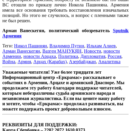
ВС отошли по приказу лично Никола Пашиняна. Армения
имела все основания требовать восстановления изначальных
позиций. Но этого не случилось, и вопрос с пленными также
не был решен.
Арман Ванескегян, политический обозреватель
Sputnik
Армения
Теги:
Никол Пашинян
,
Владимир Путин
,
Ильхам Алиев
,
Арман Ванескегян
,
Вазген МАНУКЯН
,
Новости
,
новости
Армении
,
новости Арцаха
,
Политика
,
Дипломатия
,
Россия
,
Война
,
Армия
,
Арцах (Карабах)
,
Азербайджан
,
Аналитика
Уважаемые читатели! Уже более тридцати лет
Информационный центр «Еркрамас» рассказывает о
событиях в Армении, Арцахе и армянской Диаспоре. Мы
продолжаем эту работу благодаря поддержке читателей,
которым небезразличны судьба армянского народа и
независимая журналистика. Если вы цените нашу работу
и хотите, чтобы «Еркрамас» продолжал развиваться, вы
можете поддержать проект добровольным взносом.
РЕКВИЗИТЫ ДЛЯ ПОДДЕРЖКИ:
Карта Сбербанка – 2202 2072 1610 0373