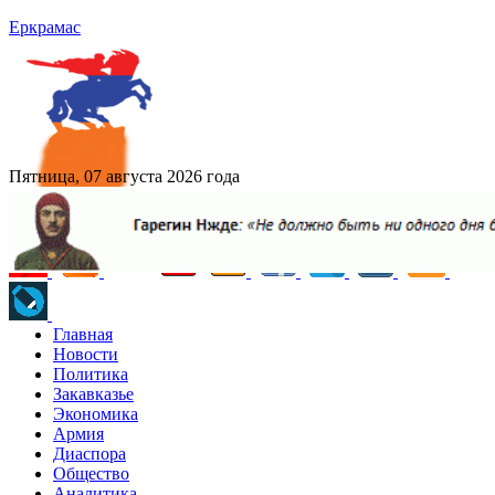
Еркрамас
Пятница, 07 августа 2026 года
Главная
Новости
Политика
Закавказье
Экономика
Армия
Диаспора
Общество
Аналитика