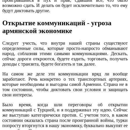
проигравшийся в пух и прав, сдавший все, что было
возможно сдать. И делать он будет исключительно то, что ему
будут диктовать другие.
Открытие коммуникаций - угроза
армянской экономике
Следует учесть, что внутри нашей страны существуют
определенные силы, которые просто-напросто обманывают
народ, соблазняя этими самыми коммуникациями. Дескать,
сейчас дороги откроются, будете ездить, торговать, получать
доходы с транзита, будете богатеть и так далее.
На самом же деле эти коммуникации вряд ли вообще
заработают. Речь конкретно о тех транспортных артериях,
которые необходимы и выгодны самой Армении. Страна не в
том состоянии, чтобы диктовать свои условия и защищать
свои интересы.
Было время, когда шли переговоры об открытии
коммуникаций с Турцией, и я поддерживал эту идею. Сейчас
же выступаю категорически против. С учетом того, в каком
состоянии оказалась страна после проигранной войны, турки
попросту вторгнутся в нашу экономику, буквально выкупят ее