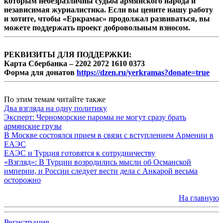
которым небезразличны судьба армянского народа и
независимая журналистика. Если вы цените нашу работу
и хотите, чтобы «Еркрамас» продолжал развиваться, вы
можете поддержать проект добровольным взносом.
РЕКВИЗИТЫ ДЛЯ ПОДДЕРЖКИ:
Карта Сбербанка – 2202 2072 1610 0373
Форма для донатов
https://dzen.ru/yerkramas?donate=true
По этим темам читайте также
Два взгляда на одну политику
Эксперт: Черноморские паромы не могут сразу брать
армянские грузы
В Москве состоялся прием в связи с вступлением Армении в
ЕАЭС
ЕАЭС и Турция готовятся к сотрудничеству
«Взгляд»: В Турции возродились мысли об Османской
империи, и России следует вести дела с Анкарой весьма
осторожно
На главную
Регистрация