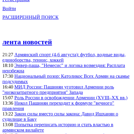
Войти
РАСШИРЕННЫЙ ПОИСК
лента новостей
21:27
Армянский спорт (4-6 августа): футбол, водные виды,
единоборства, теннис, хоккей
18:10
Энвер-паша, "Немесис" и логика возмездия: Расплата
неизбежна
17:30
Национальный позор: Католикос Всех Армян на скамье
подсудимых
16:40
МИД России: Пашинян уготовил Армении роль
"низкозатратного предприятия" Запада
15:07
Роль России в освобождении Армении (XVIII–XX вв.)
13:36
Никол Пашинян переходит к формуле "вечного"
правления
13:22
Закон силы вместо силы закона: Давид Ишханян о
судилище в Баку
13:08
Попытка переписать историю и стать властью в
армянском вилайете