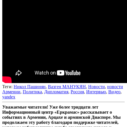
Теги:
Никол Пашинян
,
Вазген МАНУКЯН
,
Новости
,
новости
Армении
,
Политика
,
Дипломатия
,
Россия
,
Интервью
,
Видео
,
yandex
Уважаемые читатели! Уже более тридцати лет
Информационный центр «Еркрамас» рассказывает о
событиях в Армении, Арцахе и армянской Диаспоре. Мы
продолжаем эту работу благодаря поддержке читателей,