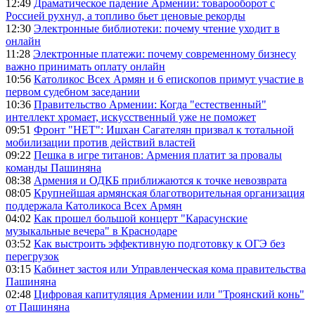
12:49
Драматическое падение Армении: товарооборот с
Россией рухнул, а топливо бьет ценовые рекорды
12:30
Электронные библиотеки: почему чтение уходит в
онлайн
11:28
Электронные платежи: почему современному бизнесу
важно принимать оплату онлайн
10:56
Католикос Всех Армян и 6 епископов примут участие в
первом судебном заседании
10:36
Правительство Армении: Когда "естественный"
интеллект хромает, искусственный уже не поможет
09:51
Фронт "НЕТ": Ишхан Сагателян призвал к тотальной
мобилизации против действий властей
09:22
Пешка в игре титанов: Армения платит за провалы
команды Пашиняна
08:38
Армения и ОДКБ приближаются к точке невозврата
08:05
Крупнейшая армянская благотворительная организация
поддержала Католикоса Всех Армян
04:02
Как прошел большой концерт "Карасунские
музыкальные вечера" в Краснодаре
03:52
Как выстроить эффективную подготовку к ОГЭ без
перегрузок
03:15
Кабинет застоя или Управленческая кома правительства
Пашиняна
02:48
Цифровая капитуляция Армении или "Троянский конь"
от Пашиняна