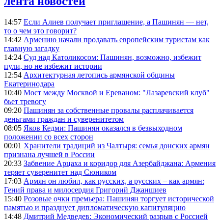
лента новостей
14:57
Если Алиев получает приглашение, а Пашинян — нет,
то о чем это говорит?
14:42
Армению начали продавать европейским туристам как
главную загадку
14:24
Суд над Католикосом: Пашинян, возможно, избежит
пули, но не избежит истории
12:54
Архитектурная летопись армянской общины
Екатеринодара
10:40
Мост между Москвой и Ереваном: "Лазаревский клуб"
бьет тревогу
09:20
Пашинян за собственные провалы расплачивается
деньгами граждан и суверенитетом
08:05
Яков Кедми: Пашинян оказался в безвыходном
положении со всех сторон
00:01
Хранители традиций из Чалтыря: семья донских армян
признана лучшей в России
20:33
Забвение Арцаха и коридор для Азербайджана: Армения
теряет суверенитет над Сюником
17:03
Армян он любил, как русских, а русских – как армян:
Гений права и милосердия Григорий Джаншиев
15:40
Розовые очки премьера: Пашинян торгует исторической
памятью и празднует дипломатическую капитуляцию
14:48
Дмитрий Медведев: Экономический разрыв с Россией