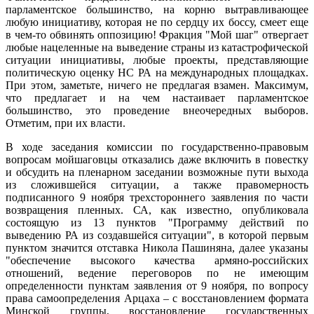
парламентское большинство, на корню вытравливающее
любую инициативу, которая не по сердцу их боссу, смеет еще
в чем-то обвинять оппозицию! Фракция "Мой шаг" отвергает
любые нацеленные на выведение страны из катастрофической
ситуации инициативы, любые проекты, представляющие
политическую оценку НС РА на международных площадках.
При этом, заметьте, ничего не предлагая взамен. Максимум,
что предлагает и на чем настаивает парламентское
большинство, это проведение внеочередных выборов.
Отметим, при их власти.
В ходе заседания комиссии по государственно-правовым
вопросам мойшаговцы отказались даже включить в повестку
и обсудить на пленарном заседании возможные пути выхода
из сложившейся ситуации, а также правомерность
подписанного 9 ноября трехстороннего заявления по части
возвращения пленных. СА, как известно, опубликовала
состоящую из 13 пунктов "Программу действий по
выведению РА из создавшейся ситуации", в которой первым
пунктом значится отставка Никола Пашиняна, далее указаны
"обеспечение высокого качества армяно-российских
отношений, ведение переговоров по не имеющим
определенности пунктам заявления от 9 ноября, по вопросу
права самоопределения Арцаха – с восстановлением формата
Минской группы, восстановление государственных