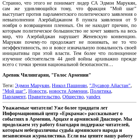
Странно, что этого не понимает лидер СА Эдмон Марукян,
сам же удивляющийся тому, что фракция "Мой шаг"
выступает против парламентского политического заявления о
невыполнении Азербайджаном 8 пункта заявления от 9
ноября о возвращении пленных. Он не находит причин, по
которым политическое большинство не хочет заявить на весь
мир, что Азербайджан нарушает Женевскую конвенцию.
Марукян почему-то продолжает не понимать, не то что
неэффективность, но и вовсе изначальную повальность своей
инициативы при этой власти. Тем более что полноценное
изучение обстоятельств 44 дней войны архиважно прежде
всего с точки зрения национальной безопасности…
Аревик Чилингарян, "Голос Армении"
Теги:
Эдмон Марукян
,
Никол Пашинян
,
"Лусавор Айастан"
,
"Мой шаг"
,
Новости
,
новости Армении
,
Политика
,
Парламент
,
Правительство
,
Общество
,
yandex
Уважаемые читатели! Уже более тридцати лет
Информационный центр «Еркрамас» рассказывает о
событиях в Армении, Арцахе и армянской Диаспоре. Мы
продолжаем эту работу благодаря поддержке читателей,
которым небезразличны судьба армянского народа и
независимая журналистика. Если вы цените нашу работу