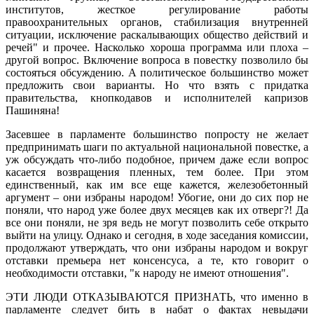
институтов, жесткое регулирование работы
правоохранительных органов, стабилизация внутренней
ситуации, исключение раскалывающих общество действий и
речей" и прочее. Насколько хороша программа или плоха –
другой вопрос. Включение вопроса в повестку позволило бы
состояться обсуждению. А политическое большинство может
предложить свои варианты. Но что взять с придатка
правительства, кнопкодавов и исполнителей капризов
Пашиняна!
Засевшее в парламенте большинство попросту не желает
предпринимать шаги по актуальной национальной повестке, а
уж обсуждать что-либо подобное, причем даже если вопрос
касается возвращения пленных, тем более. При этом
единственный, как им все еще кажется, железобетонный
аргумент – они избраны народом! Убогие, они до сих пор не
поняли, что народ уже более двух месяцев как их отверг?! Да
все они поняли, не зря ведь не могут позволить себе открыто
выйти на улицу. Однако и сегодня, в ходе заседания комиссии,
продолжают утверждать, что они избраны народом и вокруг
отставки премьера нет консенсуса, а те, кто говорит о
необходимости отставки, "к народу не имеют отношения".
ЭТИ ЛЮДИ ОТКАЗЫВАЮТСЯ ПРИЗНАТЬ, что именно в
парламенте следует бить в набат о фактах невыдачи