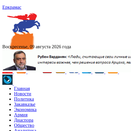
Еркрамас
Воскресенье, 09 августа 2026 года
Главная
Новости
Политика
Закавказье
Экономика
Армия
Диаспора
Общество
Аналитика