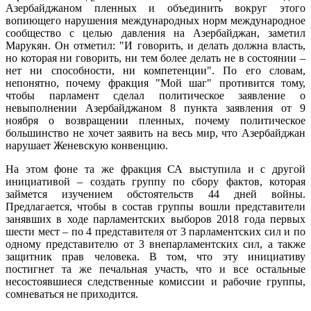
Азербайджаном пленных и объединить вокруг этого
вопиющего нарушения международных норм международное
сообщество с целью давления на Азербайджан, заметил
Марукян. Он отметил: "И говорить, и делать должна власть,
но которая ни говорить, ни тем более делать не в состоянии –
нет ни способности, ни компетенции". По его словам,
непонятно, почему фракция "Мой шаг" противится тому,
чтобы парламент сделал политическое заявление о
невыполнении Азербайджаном 8 пункта заявления от 9
ноября о возвращении пленных, почему политическое
большинство не хочет заявить на весь мир, что Азербайджан
нарушает Женевскую конвенцию.
На этом фоне та же фракция СА выступила и с другой
инициативой – создать группу по сбору фактов, которая
займется изучением обстоятельств 44 дней войны.
Предлагается, чтобы в состав группы вошли представители
занявших в ходе парламентских выборов 2018 года первых
шести мест – по 4 представителя от 3 парламентских сил и по
одному представителю от 3 внепарламентских сил, а также
защитник прав человека. В том, что эту инициативу
постигнет та же печальная участь, что и все остальные
несостоявшиеся следственные комиссии и рабочие группы,
сомневаться не приходится.