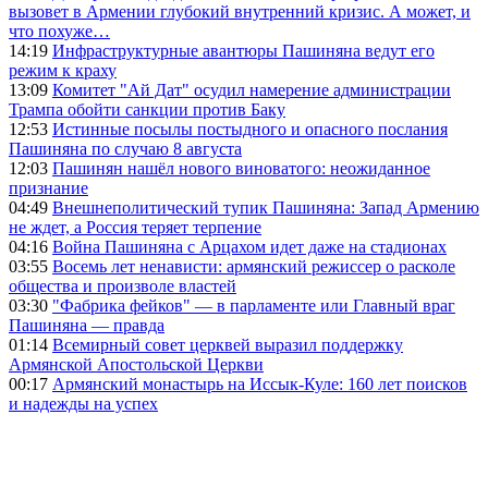
вызовет в Армении глубокий внутренний кризис. А может, и
что похуже…
14:19
Инфраструктурные авантюры Пашиняна ведут его
режим к краху
13:09
Комитет "Ай Дат" осудил намерение администрации
Трампа обойти санкции против Баку
12:53
Истинные посылы постыдного и опасного послания
Пашиняна по случаю 8 августа
12:03
Пашинян нашёл нового виноватого: неожиданное
признание
04:49
Внешнеполитический тупик Пашиняна: Запад Армению
не ждет, а Россия теряет терпение
04:16
Война Пашиняна с Арцахом идет даже на стадионах
03:55
Восемь лет ненависти: армянский режиссер о расколе
общества и произволе властей
03:30
"Фабрика фейков" — в парламенте или Главный враг
Пашиняна — правда
01:14
Всемирный совет церквей выразил поддержку
Армянской Апостольской Церкви
00:17
Армянский монастырь на Иссык-Куле: 160 лет поисков
и надежды на успех