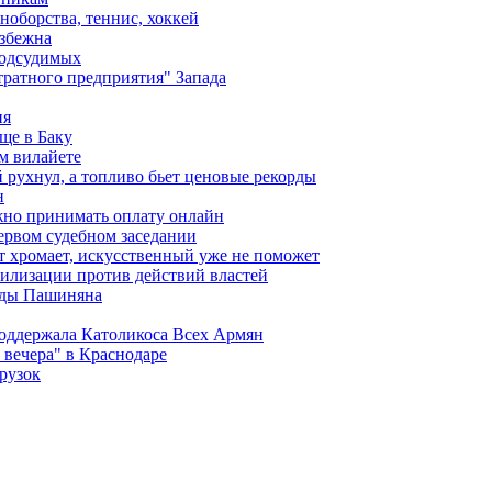
ноборства, теннис, хоккей
избежна
подсудимых
ратного предприятия" Запада
ия
ще в Баку
м вилайете
 рухнул, а топливо бьет ценовые рекорды
н
жно принимать оплату онлайн
ервом судебном заседании
т хромает, искусственный уже не поможет
илизации против действий властей
анды Пашиняна
поддержала Католикоса Всех Армян
вечера" в Краснодаре
рузок