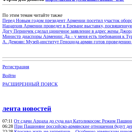
По этим темам читайте также
Перед Новым годом президент Армении посетил участок обор
Нацархив Армении проведет в Ереване выставку, посвященну
Догу Перинчек сделал циничное заявление в адрес жены Джо
Министр диаспоры Армении: Да – у меня есть требования к Ту
А. Демоян: Музей-институт Геноцида армян готов проведению 
Регистрация
Войти
РАСШИРЕННЫЙ ПОИСК
лента новостей
07:11
От сдачи Арцаха до суда над Католикосом: Режим Пашин
06:28
При Пашиняне российско-армянские отношения будут де
22:28
Красиво жить не запретишь... Особенно армянским чино