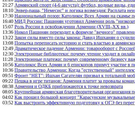
21:27
Армянский спорт (4-6 августа): футбол, водные виды, еди
18:10
Энвер-паша, "Немесис" и логика возмездия: Расплата не
17:30
Национальный позор: Католикос Всех Армян на скамье 
16:40
МИД России: Пашинян уготовил Армении роль "низкозат
15:07
Роль России в освобождении Армении (XVIII–XX вв.)
13:36
Никол Пашинян переходит к формуле "вечного" правлен
13:22
Закон силы вместо силы закона: Давид Ишханян о судили
13:08
Попытка переписать историю и стать властью в армянско
12:49
Драматическое падение Армении: товарооборот с Россией
12:30
Электронные библиотеки: почему чтение уходит в онлай
11:28
Электронные платежи: почему современному бизнесу ва
10:56
Католикос Всех Армян и 6 епископов примут участие в п
10:36
Правительство Армении: Когда "естественный" интеллек
09:51
Фронт "НЕТ": Ишхан Сагателян призвал к тотальной моб
09:22
Пешка в игре титанов: Армения платит за провалы ком
08:38
Армения и ОДКБ приближаются к точке невозврата
08:05
Крупнейшая армянская благотворительная организация 
04:02
Как прошел большой концерт "Карасунские музыкальные 
03:52
Как выстроить эффективную подготовку к ОГЭ без перег