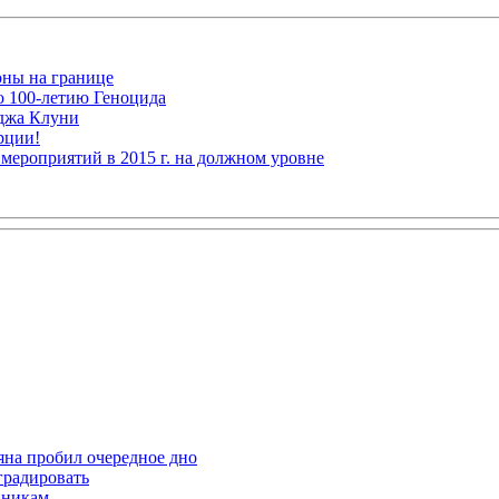
оны на границе
ю 100-летию Геноцида
рджа Клуни
рции!
мероприятий в 2015 г. на должном уровне
яна пробил очередное дно
градировать
вникам