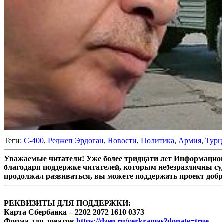
Теги:
С-400
,
Реджеп Эрдоган
,
Новости
,
Политика
,
Армия
,
Турц
Уважаемые читатели! Уже более тридцати лет Информацион
благодаря поддержке читателей, которым небезразличны су
продолжал развиваться, вы можете поддержать проект доб
РЕКВИЗИТЫ ДЛЯ ПОДДЕРЖКИ:
Карта Сбербанка – 2202 2072 1610 0373
Форма для донатов
https://dzen.ru/yerkramas?donate=true