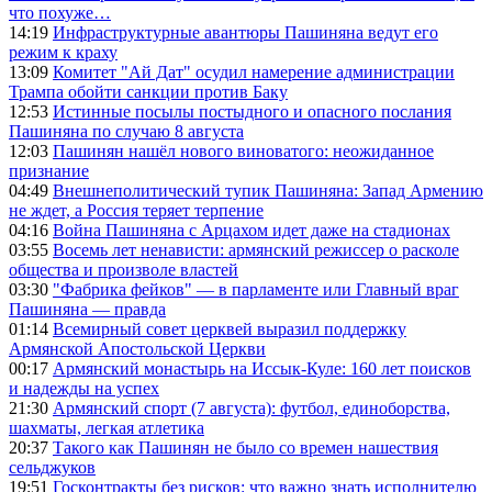
что похуже…
14:19
Инфраструктурные авантюры Пашиняна ведут его
режим к краху
13:09
Комитет "Ай Дат" осудил намерение администрации
Трампа обойти санкции против Баку
12:53
Истинные посылы постыдного и опасного послания
Пашиняна по случаю 8 августа
12:03
Пашинян нашёл нового виноватого: неожиданное
признание
04:49
Внешнеполитический тупик Пашиняна: Запад Армению
не ждет, а Россия теряет терпение
04:16
Война Пашиняна с Арцахом идет даже на стадионах
03:55
Восемь лет ненависти: армянский режиссер о расколе
общества и произволе властей
03:30
"Фабрика фейков" — в парламенте или Главный враг
Пашиняна — правда
01:14
Всемирный совет церквей выразил поддержку
Армянской Апостольской Церкви
00:17
Армянский монастырь на Иссык-Куле: 160 лет поисков
и надежды на успех
21:30
Армянский спорт (7 августа): футбол, единоборства,
шахматы, легкая атлетика
20:37
Такого как Пашинян не было со времен нашествия
сельджуков
19:51
Госконтракты без рисков: что важно знать исполнителю