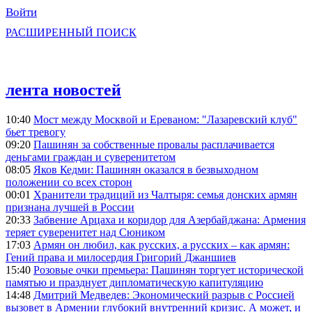
Войти
РАСШИРЕННЫЙ ПОИСК
лента новостей
10:40
Мост между Москвой и Ереваном: "Лазаревский клуб"
бьет тревогу
09:20
Пашинян за собственные провалы расплачивается
деньгами граждан и суверенитетом
08:05
Яков Кедми: Пашинян оказался в безвыходном
положении со всех сторон
00:01
Хранители традиций из Чалтыря: семья донских армян
признана лучшей в России
20:33
Забвение Арцаха и коридор для Азербайджана: Армения
теряет суверенитет над Сюником
17:03
Армян он любил, как русских, а русских – как армян:
Гений права и милосердия Григорий Джаншиев
15:40
Розовые очки премьера: Пашинян торгует исторической
памятью и празднует дипломатическую капитуляцию
14:48
Дмитрий Медведев: Экономический разрыв с Россией
вызовет в Армении глубокий внутренний кризис. А может, и