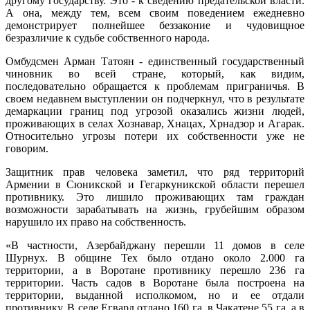
другому государству. Это - к сведению предательской власти.
А она, между тем, всем своим поведением ежедневно
демонстрирует полнейшее беззаконие и чудовищное
безразличие к судьбе собственного народа.
Омбудсмен Арман Татоян - единственный государственный
чиновник во всей стране, который, как видим,
последовательно обращается к проблемам приграничья. В
своем недавнем выступлении он подчеркнул, что в результате
демаркации границ под угрозой оказались жизни людей,
проживающих в селах Хознавар, Хнацах, Хрнадзор и Агарак.
Относительно угрозы потери их собственности уже не
говорим.
Защитник прав человека заметил, что ряд территорий
Армении в Сюникской и Гегаркуникской области перешел
противнику. Это лишило проживающих там граждан
возможности зарабатывать на жизнь, грубейшим образом
нарушило их право на собственность.
«В частности, Азербайджану перешли 11 домов в селе
Шурнух. В общине Тех было отдано около 2.000 га
территории, а в Воротане противнику перешло 236 га
территории. Часть садов в Воротане была построена на
территории, выданной исполкомом, но и ее отдали
противнику. В селе Егвард отдано 160 га, в Чакатене 55 га, а в