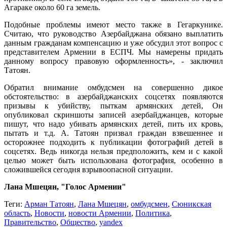
Агараке около 60 га земель.
Подобные проблемы имеют место также в Гегаркунике.
Считаю, что руководство Азербайджана обязано выплатить
данным гражданам компенсацию и уже обсудил этот вопрос с
представителем Армении в ЕСПЧ. Мы намерены придать
данному вопросу правовую оформленность», - заключил
Татоян.
Обратил внимание омбудсмен на совершенно дикое
обстоятельство: в азербайджанских соцсетях появляются
призывы к убийству, пыткам армянских детей, Он
опубликовал скриншоты записей азербайджанцев, которые
пишут, что надо убивать армянских детей, пить их кровь,
пытать и т.д. А. Татоян призвал граждан взвешеннее и
осторожнее подходить к публикации фотографий детей в
соцсетях. Ведь никогда нельзя предположить, кем и с какой
целью может быть использована фотография, особенно в
сложившейся сегодня взрывоопасной ситуации.
Лана Мшецян, "Голос Армении"
Теги:
Арман Татоян
,
Лана Мшецян
,
омбудсмен
,
Сюникская
область
,
Новости
,
новости Армении
,
Политика
,
Правительство
,
Общество
,
yandex