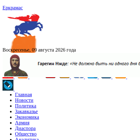
Еркрамас
Воскресенье, 09 августа 2026 года
Главная
Новости
Политика
Закавказье
Экономика
Армия
Диаспора
Общество
Аналитика