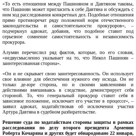
«То есть отношения между Пашиняном и Давтяном таковы,
что Пашинян может пригласить к себе Давтяна и обсуждать с
ним ход расследования конкретных дел. Подобные отношения
прямо противоречат ряду положений норм отечественного
законодательства и самостоятельности прокуроров», –
подчеркнул адвокат, добавив, что подобное ставит под
серьезное сомнение самостоятельность и независимость
прокурора.
Алумян перечислил ряд фактов, которые, по его словам,
«недвусмысленно указывает на то, что Никол Пашинян –
заинтересованная сторона».
«Он и не скрывает свою заинтересованность. Он использует
свое влияние для обеспечения нужного ему исхода. Он не
только де-юре сторона, но и своими заявлениями и
действиями вмешиваясь в следствие, демонстрирует себя
стороной. То, что генеральный прокурор ставит себя в
зависимое положение, исключает его участие в процессе», –
заявил адвокат, ходатайствовав об исключении участия
Артура Давтяна в судебном разбирательстве.
Решение суда по ходатайствам стороны защиты в рамках
расследования по делу второго президента Армении
Роберта Кочаряна и других будет обнародовано 22 января,