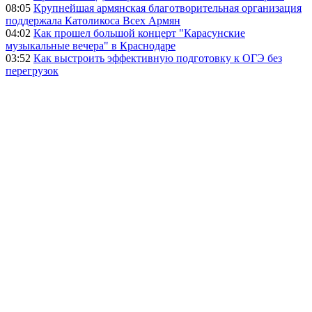
08:05
Крупнейшая армянская благотворительная организация
поддержала Католикоса Всех Армян
04:02
Как прошел большой концерт "Карасунские
музыкальные вечера" в Краснодаре
03:52
Как выстроить эффективную подготовку к ОГЭ без
перегрузок