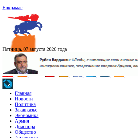
Еркрамас
Пятница, 07 августа 2026 года
Главная
Новости
Политика
Закавказье
Экономика
Армия
Диаспора
Общество
Аналитика