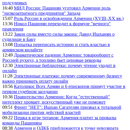
подсудимых
16:40
МИД России: Пашинян уготовил Армении роль
"низкозатратного предприятия" Запада
15:07
Роль России в освобождении Армении (XVIII–XX вв.)
13:36
Никол Пашинян переходит к формуле "вечного"
правления
13:22
Закон силы вместо силы закона: Давид Ишханян о
судилище в Баку
13:08
Попытка переписать историю и стать властью в
армянском вилайете
12:49
Драматическое падение Армении: товарооборот с
Россией рухнул, а топливо бьет ценовые рекорды
12:30
Электронные библиотеки: почему чтение уходит в
онлайн
11:28
Электронные платежи: почему современному бизнесу
важно принимать оплату онлайн
10:56
Католикос Всех Армян и 6 епископов примут участие в
первом судебном заседании
10:36
Правительство Армении: Когда "естественный"
интеллект хромает, искусственный уже не поможет
09:51
Фронт "НЕТ": Ишхан Сагателян призвал к тотальной
мобилизации против действий властей
09:22
Пешка в игре титанов: Армения платит за провалы
команды Пашиняна
08:38
Армения и ОДКБ приближаются к точке невозврата