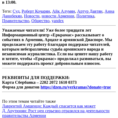
в 13:00.
Теги:
Суд
,
Роберт Кочарян
,
Айк Алумян
,
Артур Давтян
,
Анна
Данибекян
,
Новости
,
новости Армении
,
Политика
,
Правительство
,
Общество
,
yandex
Уважаемые читатели! Уже более тридцати лет
Информационный центр «Еркрамас» рассказывает о
событиях в Армении, Арцахе и армянской Диаспоре. Мы
продолжаем эту работу благодаря поддержке читателей,
которым небезразличны судьба армянского народа и
независимая журналистика. Если вы цените нашу работу
и хотите, чтобы «Еркрамас» продолжал развиваться, вы
можете поддержать проект добровольным взносом.
РЕКВИЗИТЫ ДЛЯ ПОДДЕРЖКИ:
Карта Сбербанка – 2202 2072 1610 0373
Форма для донатов
https://dzen.ru/yerkramas?donate=true
По этим темам читайте также
Лаврентий Амшенци: Каждый спасается как может
Д. Арутюнян: Рост цен серьезно отразился на деятельности
правительства Армении