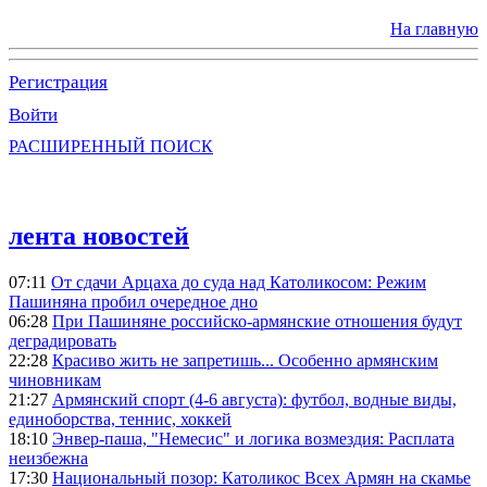
На главную
Регистрация
Войти
РАСШИРЕННЫЙ ПОИСК
лента новостей
07:11
От сдачи Арцаха до суда над Католикосом: Режим
Пашиняна пробил очередное дно
06:28
При Пашиняне российско-армянские отношения будут
деградировать
22:28
Красиво жить не запретишь... Особенно армянским
чиновникам
21:27
Армянский спорт (4-6 августа): футбол, водные виды,
единоборства, теннис, хоккей
18:10
Энвер-паша, "Немесис" и логика возмездия: Расплата
неизбежна
17:30
Национальный позор: Католикос Всех Армян на скамье