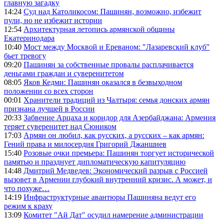
главную загадку
14:24
Суд над Католикосом: Пашинян, возможно, избежит
пули, но не избежит истории
12:54
Архитектурная летопись армянской общины
Екатеринодара
10:40
Мост между Москвой и Ереваном: "Лазаревский клуб"
бьет тревогу
09:20
Пашинян за собственные провалы расплачивается
деньгами граждан и суверенитетом
08:05
Яков Кедми: Пашинян оказался в безвыходном
положении со всех сторон
00:01
Хранители традиций из Чалтыря: семья донских армян
признана лучшей в России
20:33
Забвение Арцаха и коридор для Азербайджана: Армения
теряет суверенитет над Сюником
17:03
Армян он любил, как русских, а русских – как армян:
Гений права и милосердия Григорий Джаншиев
15:40
Розовые очки премьера: Пашинян торгует исторической
памятью и празднует дипломатическую капитуляцию
14:48
Дмитрий Медведев: Экономический разрыв с Россией
вызовет в Армении глубокий внутренний кризис. А может, и
что похуже…
14:19
Инфраструктурные авантюры Пашиняна ведут его
режим к краху
13:09
Комитет "Ай Дат" осудил намерение администрации