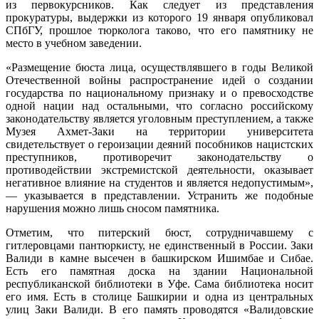
из первокурсников. Как следует из представления
прокуратуры, выдержки из которого 19 января опубликовал
СПбГУ, прошлое тюрколога таково, что его памятнику не
место в учебном заведении.
«Размещение бюста лица, осуществлявшего в годы Великой
Отечественной войны распространение идей о создании
государства по национальному признаку и о превосходстве
одной нации над остальными, что согласно российскому
законодательству является уголовным преступлением, а также
Музея Ахмет-Заки на территории университета
свидетельствует о героизации деяний пособников нацистских
преступников, противоречит законодательству о
противодействии экстремистской деятельности, оказывает
негативное влияние на студентов и является недопустимым»,
— указывается в представлении. Устранить же подобные
нарушения можно лишь сносом памятника.
Отметим, что питерский бюст, сотрудничавшему с
гитлеровцами пантюркисту, не единственный в России. Заки
Валиди в камне высечен в башкирском Ишимбае и Сибае.
Есть его памятная доска на здании Национальной
республиканской библиотеки в Уфе. Сама библиотека носит
его имя. Есть в столице Башкирии и одна из центральных
улиц Заки Валиди. В его память проводятся «Валидовские