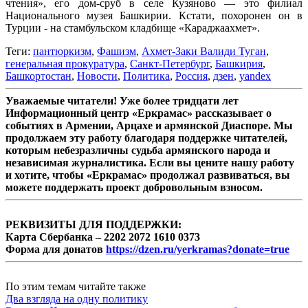
чтения», его дом-сруб в селе Кузяново — это филиал
Национального музея Башкирии. Кстати, похоронен он в
Турции - на стамбульском кладбище «Караджаахмет».
Теги:
пантюркизм
,
Фашизм
,
Ахмет-Заки Валиди Туган
,
генеральная прокуратура
,
Санкт-Петербург
,
Башкирия
,
Башкортостан
,
Новости
,
Политика
,
Россия
,
дзен
,
yandex
Уважаемые читатели! Уже более тридцати лет
Информационный центр «Еркрамас» рассказывает о
событиях в Армении, Арцахе и армянской Диаспоре. Мы
продолжаем эту работу благодаря поддержке читателей,
которым небезразличны судьба армянского народа и
независимая журналистика. Если вы цените нашу работу
и хотите, чтобы «Еркрамас» продолжал развиваться, вы
можете поддержать проект добровольным взносом.
РЕКВИЗИТЫ ДЛЯ ПОДДЕРЖКИ:
Карта Сбербанка – 2202 2072 1610 0373
Форма для донатов
https://dzen.ru/yerkramas?donate=true
По этим темам читайте также
Два взгляда на одну политику