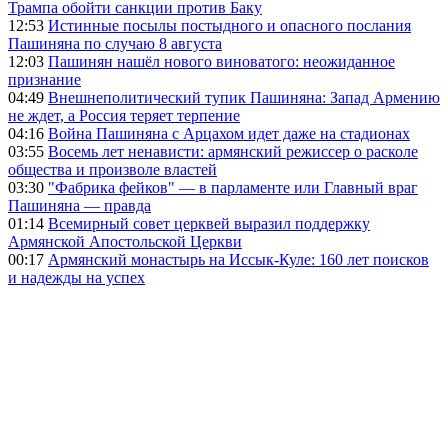
Трампа обойти санкции против Баку
12:53
Истинные посылы постыдного и опасного послания
Пашиняна по случаю 8 августа
12:03
Пашинян нашёл нового виноватого: неожиданное
признание
04:49
Внешнеполитический тупик Пашиняна: Запад Армению
не ждет, а Россия теряет терпение
04:16
Война Пашиняна с Арцахом идет даже на стадионах
03:55
Восемь лет ненависти: армянский режиссер о расколе
общества и произволе властей
03:30
"Фабрика фейков" — в парламенте или Главный враг
Пашиняна — правда
01:14
Всемирный совет церквей выразил поддержку
Армянской Апостольской Церкви
00:17
Армянский монастырь на Иссык-Куле: 160 лет поисков
и надежды на успех