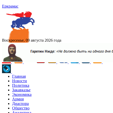
Еркрамас
Воскресенье, 09 августа 2026 года
Главная
Новости
Политика
Закавказье
Экономика
Армия
Диаспора
Общество
Аналитика