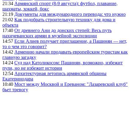
21:34
Армянский спорт (8-9 августа): футбол, плавание,
шахматы, хоккей, бокс
21:19
Документы для международного перевода: что нужно
21:02
Как подобрать строительную технику для дома и
объекта
17:40
От древнего Ани до донских степей: Весь путь
нахичеванских армян в музейной экспозиции
14:57
Если Алиев получает приглашение, а Пашинян — нет,
то о чем это говорит?
14:42
Армению начали продавать европейским туристам как
главную загадку
14:24
Суд над Католикосом: Пашинян, возможно, избежит
пули, но не избежит истории
12:54
Архитектурная летопись армянской общины
Екатеринодара
10:40
Мост между Москвой и Ереваном: "Лазаревский клуб"
бьет тревогу