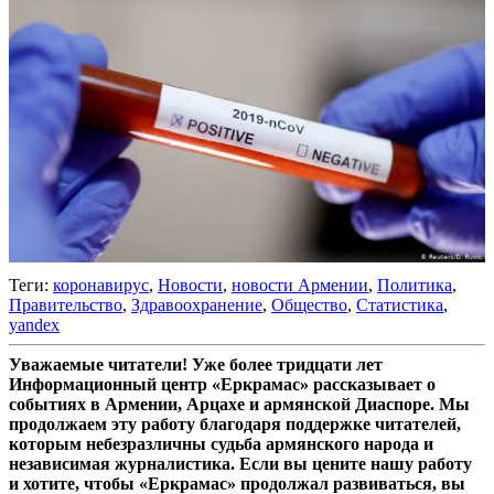
Теги:
коронавирус
,
Новости
,
новости Армении
,
Политика
,
Правительство
,
Здравоохранение
,
Общество
,
Статистика
,
yandex
Уважаемые читатели! Уже более тридцати лет
Информационный центр «Еркрамас» рассказывает о
событиях в Армении, Арцахе и армянской Диаспоре. Мы
продолжаем эту работу благодаря поддержке читателей,
которым небезразличны судьба армянского народа и
независимая журналистика. Если вы цените нашу работу
и хотите, чтобы «Еркрамас» продолжал развиваться, вы