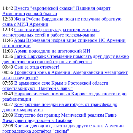
14:42
Вместо "европейской сказки" Пашинян одарит
Армению турецкой былью
12:30
Жена Рубена Варданяна пока не получила обратную
связь с МИД Армении
12:13
Скрытая инфраструктура интернета: роль
магистральных сетей в работе телеком-рынка
11:46
Арам Вардеванян избран вице-спикером НС Армении
от оппозиции
11:08
Армян подсадили на штатовский ИИ
10:36
Гагик Царукян: Стремление помогать друг другу важно
для построения сильной страны и общества
09:49
Сын за отца отвечает!
08:56
Троянский конь в Армении: Американский мегапроект
или разведцентр?
07:55
В армянском селе Крым в Ростовской области
отреставрируют "Пантеон Славы"
00:49
Наркологическая помощь в Кирове: от диагностики до
реабилитации
00:27
Комфортные поездки на автобусе: от трансфера до
дальних маршрутов
23:09
Искусство без границ: Магический реализм Гаянэ
Хачатурян представлен в Тамбове
22:08
Кризис для одних, льготы для других: как в Армении
господдержка достаётся "своим"