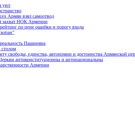
а уют
остранство
сех Армян взял самоотвод
ий захват НОК Армении
 рейтинг по цене ошибки и порогу входа
"хопан"
 реальность Пашиняна
 столом
иту свободы, единства, автономии и достоинства Армянской це
Церкви антиконституционны и антинациональны
ударственности Армении