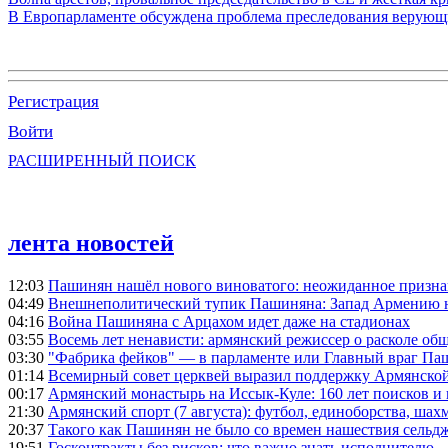
В Европарламенте обсуждена проблема преследования верую
Регистрация
Войти
РАСШИРЕННЫЙ ПОИСК
лента новостей
12:03
Пашинян нашёл нового виноватого: неожиданное призн
04:49
Внешнеполитический тупик Пашиняна: Запад Армению не 
04:16
Война Пашиняна с Арцахом идет даже на стадионах
03:55
Восемь лет ненависти: армянский режиссер о расколе общ
03:30
"Фабрика фейков" — в парламенте или Главный враг Па
01:14
Всемирный совет церквей выразил поддержку Армянско
00:17
Армянский монастырь на Иссык-Куле: 160 лет поисков и
21:30
Армянский спорт (7 августа): футбол, единоборства, шахм
20:37
Такого как Пашинян не было со времен нашествия сельд
19:51
Госконтракты без рисков: что важно знать исполнителю