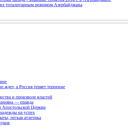
щих тоталитарным режимом Азербайджана
ание
ждет, а Россия теряет терпение
ества и произволе властей
шиняна — правда
й Апостольской Церкви
 надежды на успех
аты, легкая атлетика
жуков