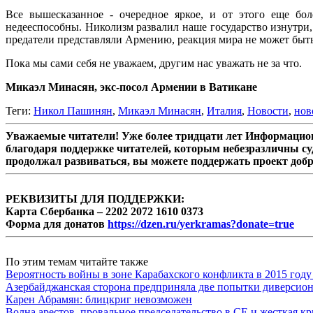
Все вышесказанное - очередное яркое, и от этого еще бол
недееспособны. Николизм развалил наше государство изнутри,
предатели представляли Армению, реакция мира не может быть 
Пока мы сами себя не уважаем, другим нас уважать не за что.
Микаэл Минасян, экс-посол Армении в Ватикане
Теги:
Никол Пашинян
,
Микаэл Минасян
,
Италия
,
Новости
,
нов
Уважаемые читатели! Уже более тридцати лет Информацион
благодаря поддержке читателей, которым небезразличны су
продолжал развиваться, вы можете поддержать проект доб
РЕКВИЗИТЫ ДЛЯ ПОДДЕРЖКИ:
Карта Сбербанка – 2202 2072 1610 0373
Форма для донатов
https://dzen.ru/yerkramas?donate=true
По этим темам читайте также
Вероятность войны в зоне Карабахского конфликта в 2015 году
Азербайджанская сторона предприняла две попытки диверсио
Карен Абрамян: блицкриг невозможен
Волна арестов, провальное председательство в СЕ и жесткая кр