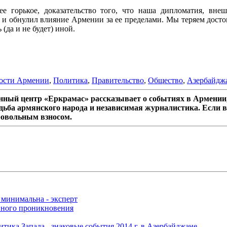
ее горькое, доказательство того, что наша дипломатия, вн
 и обнулил влияние Армении за ее пределами. Мы теряем досто
(да и не будет) иной.
ости Армении
,
Политика
,
Правительство
,
Общество
,
Азербайдж
ный центр «Еркрамас» рассказывает о событиях в Армении,
дьба армянского народа и независимая журналистика. Если в
ровольным взносом.
 минимальна - эксперт
нного проникновения
итика Запада - знаковые события 2014 г. в Азербайджане