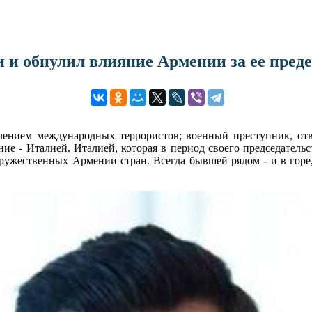
и и обнулил влияние Армении за ее пред
чением международных террористов; военный преступник, от
ие - Италией. Италией, которая в период своего председательс
 дружественных Армении стран. Всегда бывшей рядом - и в горе