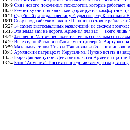
18:49
Окна нового поколения: технологии, которые работают н
18:30
Ремонт кухни под ключ: как формируется комфортное пр
16:51
Судебный фарс дал трещину: Судья по делу Католикоса В
16:11
Спорт под каблуком власти: Пашинян готовит рейдерск
15:27
14 самых экстремальных развлечений на свежем воздухе:
15:15
Эта земля вам не дорога, Армения для вас — всего лишь 
14:49
Заявление Матвиенко является очень серьезным сигналом
14:29
Исчезнувший сын и собаки вместо дочерей: Виртуальная
13:59
Маленькая ставка Никола Пашиняна за большим игровым
13:43
Армянский патриархат Иерусалима: Нужно встать на защ
13:35
Бюро Дашнакцутюн: Действия властей Армении против 
13:24
Блок "Армения": Россия не представляет угрозы для гос