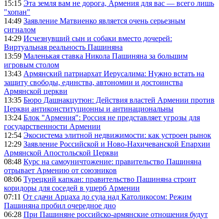
15:15
Эта земля вам не дорога, Армения для вас — всего лишь
"хопан"
14:49
Заявление Матвиенко является очень серьезным
сигналом
14:29
Исчезнувший сын и собаки вместо дочерей:
Виртуальная реальность Пашиняна
13:59
Маленькая ставка Никола Пашиняна за большим
игровым столом
13:43
Армянский патриархат Иерусалима: Нужно встать на
защиту свободы, единства, автономии и достоинства
Армянской церкви
13:35
Бюро Дашнакцутюн: Действия властей Армении против
Церкви антиконституционны и антинациональны
13:24
Блок "Армения": Россия не представляет угрозы для
государственности Армении
12:54
Экосистема элитной недвижимости: как устроен рынок
12:29
Заявление Российской и Ново-Нахичеванской Епархии
Армянской Апостольской Церкви
08:48
Курс на самоуничтожение: правительство Пашиняна
отрывает Армению от союзников
08:06
Турецкий капкан: правительство Пашиняна строит
коридоры для соседей в ущерб Армении
07:11
От сдачи Арцаха до суда над Католикосом: Режим
Пашиняна пробил очередное дно
06:28
При Пашиняне российско-армянские отношения будут