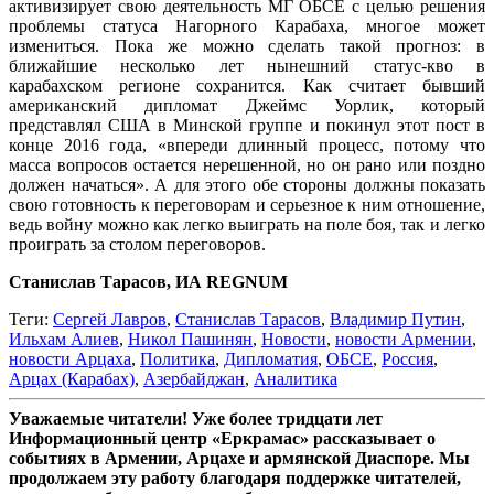
активизирует свою деятельность МГ ОБСЕ с целью решения
проблемы статуса Нагорного Карабаха, многое может
измениться. Пока же можно сделать такой прогноз: в
ближайшие несколько лет нынешний статус-кво в
карабахском регионе сохранится. Как считает бывший
американский дипломат Джеймс Уорлик, который
представлял США в Минской группе и покинул этот пост в
конце 2016 года, «впереди длинный процесс, потому что
масса вопросов остается нерешенной, но он рано или поздно
должен начаться». А для этого обе стороны должны показать
свою готовность к переговорам и серьезное к ним отношение,
ведь войну можно как легко выиграть на поле боя, так и легко
проиграть за столом переговоров.
Станислав Тарасов, ИА REGNUM
Теги:
Cергей Лавров
,
Станислав Тарасов
,
Владимир Путин
,
Ильхам Алиев
,
Никол Пашинян
,
Новости
,
новости Армении
,
новости Арцаха
,
Политика
,
Дипломатия
,
ОБСЕ
,
Россия
,
Арцах (Карабах)
,
Азербайджан
,
Аналитика
Уважаемые читатели! Уже более тридцати лет
Информационный центр «Еркрамас» рассказывает о
событиях в Армении, Арцахе и армянской Диаспоре. Мы
продолжаем эту работу благодаря поддержке читателей,