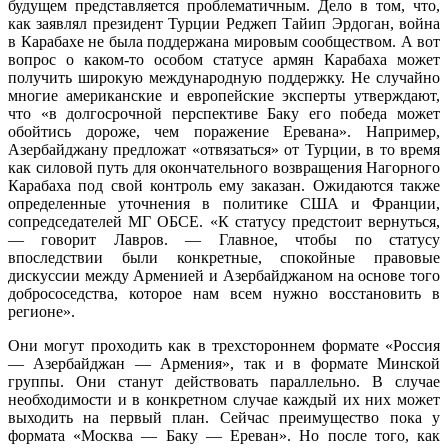
будущем представляется проблематичным. Дело в том, что,
как заявлял президент Турции Реджеп Тайип Эрдоган, война
в Карабахе не была поддержана мировым сообществом. А вот
вопрос о каком-то особом статусе армян Карабаха может
получить широкую международную поддержку. Не случайно
многие американские и европейские эксперты утверждают,
что «в долгосрочной перспективе Баку его победа может
обойтись дороже, чем поражение Еревана». Например,
Азербайджану предложат «отвязаться» от Турции, в то время
как силовой путь для окончательного возвращения Нагорного
Карабаха под свой контроль ему заказан. Ожидаются также
определенные уточнения в политике США и Франции,
сопредседателей МГ ОБСЕ. «К статусу предстоит вернуться,
— говорит Лавров. — Главное, чтобы по статусу
впоследствии были конкретные, спокойные правовые
дискуссии между Арменией и Азербайджаном на основе того
добрососедства, которое нам всем нужно восстановить в
регионе».
Они могут проходить как в трехстороннем формате «Россия
— Азербайджан — Армения», так и в формате Минской
группы. Они станут действовать параллельно. В случае
необходимости и в конкретном случае каждый их них может
выходить на первый план. Сейчас преимущество пока у
формата «Москва — Баку — Ереван». Но после того, как