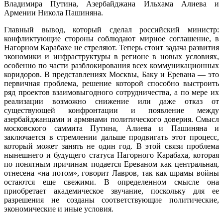
Владимира Путина, Азербайджана Ильхама Алиева и
Армении Никола Пашиняна.
Главный вывод, который сделал российский министр:
конфликтующие стороны соблюдают мирное соглашение, в
Нагорном Карабахе не стреляют. Теперь стоит задача развития
экономики и инфраструктуры в регионе в новых условиях,
особенно по части разблокирования всех коммуникационных
коридоров. В представлениях Москвы, Баку и Еревана — это
первичная проблема, решение которой способно выстроить
ряд проектов взаимовыгодного сотрудничества, а по мере их
реализации возможно снижение или даже отказ от
существующей конфронтации и появление между
азербайджанцами и армянами политического доверия. Смысл
московского саммита Путина, Алиева и Пашиняна и
заключается в стремлении дальше продвигать этот процесс,
который может занять не один год. В этой связи проблема
нынешнего и будущего статуса Нагорного Карабаха, которая
по понятным причинам подается Ереваном как центральная,
отнесена «на потом», говорит Лавров, так как шрамы войны
остаются еще свежими. В определенном смысле она
приобретает академическое звучание, поскольку для ее
разрешения не созданы соответствующие политические,
экономические и иные условия.