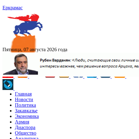
Еркрамас
Пятница, 07 августа 2026 года
Главная
Новости
Политика
Закавказье
Экономика
Армия
Диаспора
Общество
Аналитика