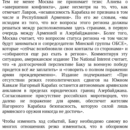
Тем не менее Москва не принимает тезис Алиева о
«завершении конфликта», даже несмотря на то, что, как
отмечает Лавров, «независимость Карабаха не признана в том
числе и Республикой Армения». По его же словам, «мы
исходим из того, что все вопросы этого региона должны
решаться между расположенными здесь странами, в первую
очередь между Арменией и Азербайджаном». Более того,
Москва считает, что вопросом статуса региона «в том числе
будут заниматься и сопредседатели Минской группы ОБСЕ»,
которые «сейчас возобновили свои контакты со сторонами» и
«собираются еще раз ехать в регион». Комментируя эту
ситуацию, американское издание The National Interest считает,
что «в долгосрочной перспективе Баку за военную победу
придется всё же заплатить» и «говорить о полном поражении
армян преждевременно». Издание подчеркивает: «При
отсутствии резких геополитических сдвигов на Южном
Кавказе Нагорный Карабах останется автономным армянским
анклавом в пределах юридических границ Азербайджана.
Согласованное присутствие российских миротворцев, что
далеко не поражение для армян, обеспечит жителям
Нагорного Карабаха безопасность, которую силой лишь
армянского оружия никогда не достичь».
Чтобы изменить ход событий, Баку необходимо самому во
многих отношениях резко измениться, что в обозримом