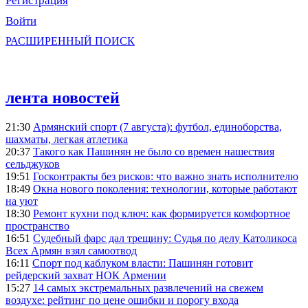
Регистрация
Войти
РАСШИРЕННЫЙ ПОИСК
лента новостей
21:30
Армянский спорт (7 августа): футбол, единоборства,
шахматы, легкая атлетика
20:37
Такого как Пашинян не было со времен нашествия
сельджуков
19:51
Госконтракты без рисков: что важно знать исполнителю
18:49
Окна нового поколения: технологии, которые работают
на уют
18:30
Ремонт кухни под ключ: как формируется комфортное
пространство
16:51
Судебный фарс дал трещину: Судья по делу Католикоса
Всех Армян взял самоотвод
16:11
Спорт под каблуком власти: Пашинян готовит
рейдерский захват НОК Армении
15:27
14 самых экстремальных развлечений на свежем
воздухе: рейтинг по цене ошибки и порогу входа