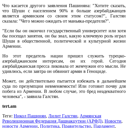
Что касается другого заявления Пашиняна: "Хотите сказать,
что Шуши с населением 90% и больше азербайджанцев
является армянским со своим этим статусом?", Галстян
сказала: "Чего можно ожидать от маньяка-предателя?".
"Если бы он окончил государственный университет или хотя
бы посещал занятия, он бы знал, какую ключевую роль играл
Шуши в общественной, политической и культурной жизни
Армении.
Но этот предатель нации пришел служить турецко-
азербайджанским интересам, он их герой. Сегодня
азербайджанская пресса ликовала от жемчужин его мысли. Не
удивлюсь, если завтра он обвинит армян в Геноциде.
Может, он действительно пытается избежать в дальнейшем
суда по презумпции невменяемости! Или готовит почву для
побега из Армении. В любом случае, это бред неадекватного
человека", - заявила Галстян.
tert.am
Теги:
Никол Пашинян
,
Лилит Галстян
,
Армянская
Революционная Федерация Дашнакцутюн (АРФД)
,
Новости
,
новости Армении
,
Политика
,
Правительство
,
Парламент
,