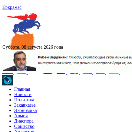
Еркрамас
Суббота, 08 августа 2026 года
Главная
Новости
Политика
Закавказье
Экономика
Армия
Диаспора
Общество
Аналитика