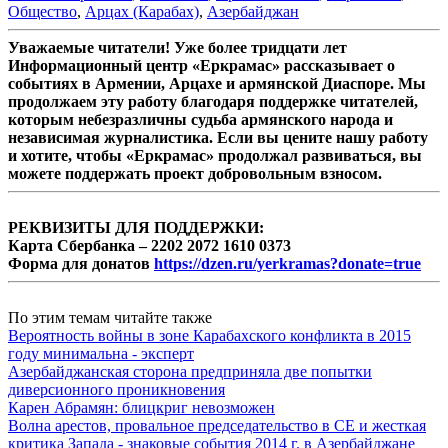
Общество
,
Арцах (Карабах)
,
Азербайджан
Уважаемые читатели! Уже более тридцати лет
Информационный центр «Еркрамас» рассказывает о
событиях в Армении, Арцахе и армянской Диаспоре. Мы
продолжаем эту работу благодаря поддержке читателей,
которым небезразличны судьба армянского народа и
независимая журналистика. Если вы цените нашу работу
и хотите, чтобы «Еркрамас» продолжал развиваться, вы
можете поддержать проект добровольным взносом.
РЕКВИЗИТЫ ДЛЯ ПОДДЕРЖКИ:
Карта Сбербанка – 2202 2072 1610 0373
Форма для донатов
https://dzen.ru/yerkramas?donate=true
По этим темам читайте также
Вероятность войны в зоне Карабахского конфликта в 2015
году минимальна - эксперт
Азербайджанская сторона предприняла две попытки
диверсионного проникновения
Карен Абрамян: блицкриг невозможен
Волна арестов, провальное председательство в СЕ и жесткая
критика Запада - знаковые события 2014 г. в Азербайджане