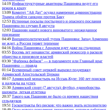
14:19
Инфраструктурные авантюры Пашиняна ведут его
режим к краху
13:09
Комитет "Ай Дат" осудил намерение администрации
Трампа обойти санкции против Баку
12:53
Истинные посылы постыдного и опасного послания
Пашиняна по случаю 8 августа
12:03
Пашинян нашёл нового виноватого: неожиданное
признание
04:49
Внешнеполитический тупик Пашиняна: Запад Армению
не ждет, а Россия теряет терпение
04:16
Война Пашиняна с Арцахом идет даже на стадионах
03:55
Восемь лет ненависти: армянский режиссер о расколе
общества и произволе властей
03:30
"Фабрика фейков" — в парламенте или Главный враг
Пашиняна — правда
01:14
Всемирный совет церквей выразил поддержку
Армянской Апостольской Церкви
00:17
Армянский монастырь на Иссык-Куле: 160 лет поисков
и надежды на успех
21:30
Армянский спорт (7 августа): футбол, единоборства,
шахматы, легкая атлетика
20:37
Такого как Пашинян не было со времен нашествия
сельджуков
19:51
Госконтракты без рисков: что важно знать исполнителю
18:49
Окна нового поколения: технологии, которые работают