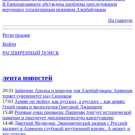
В Европарламенте обсуждена проблема преследования
верующих тоталитарным режимом Азербайджана
На главную
Регистрация
Войти
РАСШИРЕННЫЙ ПОИСК
лента новостей
20:33
Забвение Арцаха и коридор для Азербайджана: Армения
теряет суверенитет над Сюником
17:03
Армян он любил, как русских, а русских – как армян:
Гений права и милосердия Григорий Джаншиев
15:40
Розовые очки премьера: Пашинян торгует исторической
памятью и празднует дипломатическую капитуляцию
14:48
Дмитрий Медведев: Экономический разрыв с Россией
вызовет в Армении глубокий внутренний кризис. А может, и
что похуже…