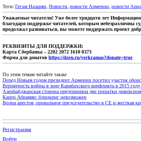
Теги:
Гегам Назарян
,
Новости
,
новости Армении
,
новости Арц
Уважаемые читатели! Уже более тридцати лет Информацион
благодаря поддержке читателей, которым небезразличны су
продолжал развиваться, вы можете поддержать проект доб
РЕКВИЗИТЫ ДЛЯ ПОДДЕРЖКИ:
Карта Сбербанка – 2202 2072 1610 0373
Форма для донатов
https://dzen.ru/yerkramas?donate=true
По этим темам читайте также
Перед Новым годом президент Армении посетил участок обор
Вероятность войны в зоне Карабахского конфликта в 2015 году
Азербайджанская сторона предприняла две попытки диверсио
Карен Абрамян: блицкриг невозможен
Волна арестов, провальное председательство в СЕ и жесткая кр
Регистрация
Войти