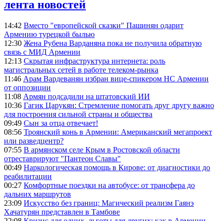
лента новостей
14:42
Вместо "европейской сказки" Пашинян одарит
Армению турецкой былью
12:30
Жена Рубена Варданяна пока не получила обратную
связь с МИД Армении
12:13
Скрытая инфраструктура интернета: роль
магистральных сетей в работе телеком-рынка
11:46
Арам Вардеванян избран вице-спикером НС Армении
от оппозиции
11:08
Армян подсадили на штатовский ИИ
10:36
Гагик Царукян: Стремление помогать друг другу важно
для построения сильной страны и общества
09:49
Сын за отца отвечает!
08:56
Троянский конь в Армении: Американский мегапроект
или разведцентр?
07:55
В армянском селе Крым в Ростовской области
отреставрируют "Пантеон Славы"
00:49
Наркологическая помощь в Кирове: от диагностики до
реабилитации
00:27
Комфортные поездки на автобусе: от трансфера до
дальних маршрутов
23:09
Искусство без границ: Магический реализм Гаянэ
Хачатурян представлен в Тамбове
22:08
Кризис для одних, льготы для других: как в Армении