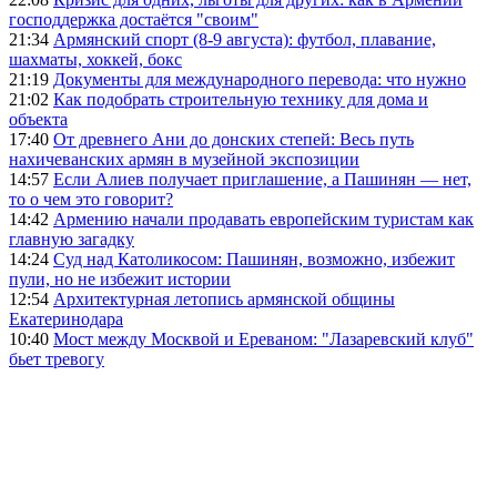
господдержка достаётся "своим"
21:34
Армянский спорт (8-9 августа): футбол, плавание,
шахматы, хоккей, бокс
21:19
Документы для международного перевода: что нужно
21:02
Как подобрать строительную технику для дома и
объекта
17:40
От древнего Ани до донских степей: Весь путь
нахичеванских армян в музейной экспозиции
14:57
Если Алиев получает приглашение, а Пашинян — нет,
то о чем это говорит?
14:42
Армению начали продавать европейским туристам как
главную загадку
14:24
Суд над Католикосом: Пашинян, возможно, избежит
пули, но не избежит истории
12:54
Архитектурная летопись армянской общины
Екатеринодара
10:40
Мост между Москвой и Ереваном: "Лазаревский клуб"
бьет тревогу