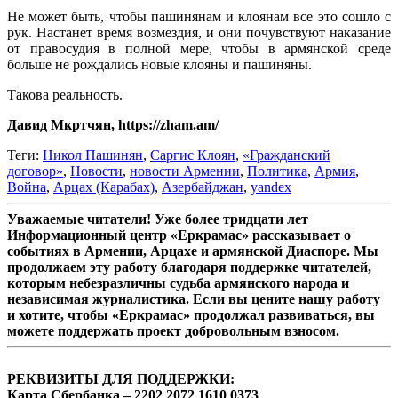
Не может быть, чтобы пашинянам и клоянам все это сошло с
рук. Настанет время возмездия, и они почувствуют наказание
от правосудия в полной мере, чтобы в армянской среде
больше не рождались новые клояны и пашиняны.
Такова реальность.
Давид Мкртчян, https://zham.am/
Теги:
Никол Пашинян
,
Саргис Клоян
,
«Гражданский
договор»
,
Новости
,
новости Армении
,
Политика
,
Армия
,
Война
,
Арцах (Карабах)
,
Азербайджан
,
yandex
Уважаемые читатели! Уже более тридцати лет
Информационный центр «Еркрамас» рассказывает о
событиях в Армении, Арцахе и армянской Диаспоре. Мы
продолжаем эту работу благодаря поддержке читателей,
которым небезразличны судьба армянского народа и
независимая журналистика. Если вы цените нашу работу
и хотите, чтобы «Еркрамас» продолжал развиваться, вы
можете поддержать проект добровольным взносом.
РЕКВИЗИТЫ ДЛЯ ПОДДЕРЖКИ:
Карта Сбербанка – 2202 2072 1610 0373