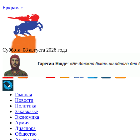
Еркрамас
Суббота, 08 августа 2026 года
Главная
Новости
Политика
Закавказье
Экономика
Армия
Диаспора
Общество
Аналитика