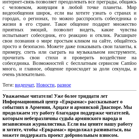
интернет-связь позволяет преодолевать все преграды, общаясь
с человеком, живущим в любой точке планеты. Мир
видеообщения широк, если вы хотите узнать о странах и
городах, о регионах, то можно расспросить собеседника о
жизни в его стране. Такое общение подарит множество
приятных эмоций, позволит видеть, какие чувства
испытывает собеседник, его реакцию и отклик. Расширьте
свои познания о мире простым кликом на сайте, общайтесь
просто и безопасно. Можете даже показывать свои таланты, к
примеру, спеть или сыграть на музыкальном инструменте,
прочитать свои стихи и проверить воздействие на
собеседника. Возможностей с бесплатным сервисом Camloo
много, и главное, общение происходит за доли секунды, и
очень увлекательно.
Теги:
видеочат
,
Новости
,
разное
Уважаемые читатели! Уже более тридцати лет
Информационный центр «Еркрамас» рассказывает о
событиях в Армении, Арцахе и армянской Диаспоре. Мы
продолжаем эту работу благодаря поддержке читателей,
которым небезразличны судьба армянского народа и
независимая журналистика. Если вы цените нашу работу
и хотите, чтобы «Еркрамас» продолжал развиваться, вы
можете поддержать проект добровольным взносом.