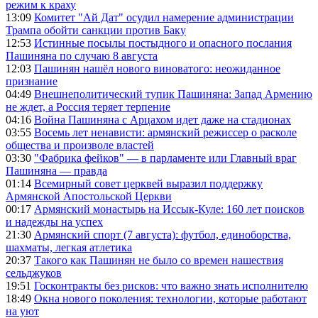
режим к краху
13:09
Комитет "Ай Дат" осудил намерение администрации
Трампа обойти санкции против Баку
12:53
Истинные посылы постыдного и опасного послания
Пашиняна по случаю 8 августа
12:03
Пашинян нашёл нового виноватого: неожиданное
признание
04:49
Внешнеполитический тупик Пашиняна: Запад Армению
не ждет, а Россия теряет терпение
04:16
Война Пашиняна с Арцахом идет даже на стадионах
03:55
Восемь лет ненависти: армянский режиссер о расколе
общества и произволе властей
03:30
"Фабрика фейков" — в парламенте или Главный враг
Пашиняна — правда
01:14
Всемирный совет церквей выразил поддержку
Армянской Апостольской Церкви
00:17
Армянский монастырь на Иссык-Куле: 160 лет поисков
и надежды на успех
21:30
Армянский спорт (7 августа): футбол, единоборства,
шахматы, легкая атлетика
20:37
Такого как Пашинян не было со времен нашествия
сельджуков
19:51
Госконтракты без рисков: что важно знать исполнителю
18:49
Окна нового поколения: технологии, которые работают
на уют