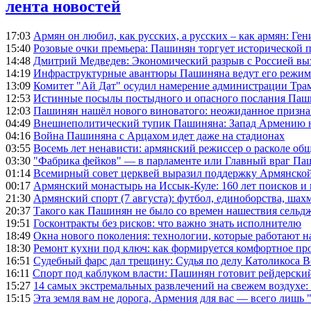
лента новостей
17:03
Армян он любил, как русских, а русских – как армян: Г
15:40
Розовые очки премьера: Пашинян торгует исторической
14:48
Дмитрий Медведев: Экономический разрыв с Россией выз
14:19
Инфраструктурные авантюры Пашиняна ведут его режим 
13:09
Комитет "Ай Дат" осудил намерение администрации Тра
12:53
Истинные посылы постыдного и опасного послания Паши
12:03
Пашинян нашёл нового виноватого: неожиданное призн
04:49
Внешнеполитический тупик Пашиняна: Запад Армению не 
04:16
Война Пашиняна с Арцахом идет даже на стадионах
03:55
Восемь лет ненависти: армянский режиссер о расколе общ
03:30
"Фабрика фейков" — в парламенте или Главный враг Па
01:14
Всемирный совет церквей выразил поддержку Армянско
00:17
Армянский монастырь на Иссык-Куле: 160 лет поисков и
21:30
Армянский спорт (7 августа): футбол, единоборства, шахм
20:37
Такого как Пашинян не было со времен нашествия сельд
19:51
Госконтракты без рисков: что важно знать исполнителю
18:49
Окна нового поколения: технологии, которые работают н
18:30
Ремонт кухни под ключ: как формируется комфортное пр
16:51
Судебный фарс дал трещину: Судья по делу Католикоса В
16:11
Спорт под каблуком власти: Пашинян готовит рейдерск
15:27
14 самых экстремальных развлечений на свежем воздухе:
15:15
Эта земля вам не дорога, Армения для вас — всего лишь 