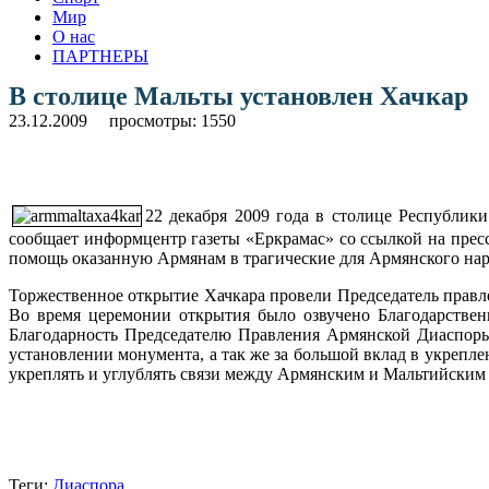
Мир
О нас
ПАРТНЕРЫ
В столице Мальты установлен Хачкар
23.12.2009
просмотры: 1550
22 декабря 2009 года в столице Республик
сообщает информцентр газеты «Еркрамас» со ссылкой на пре
помощь оказанную Армянам в трагические для Армянского наро
Торжественное открытие Хачкара провели Председатель прав
Во время церемонии открытия было озвучено Благодарстве
Благодарность Председателю Правления Армянской Диаспоры
установлении монумента, а так же за большой вклад в укреп
укреплять и углублять связи между Армянским и Мальтийским
Теги:
Диаспора