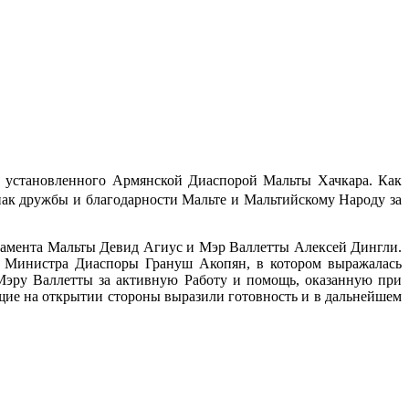
е установленного Армянской Диаспорой Мальты Хачкара. Как
ак дружбы и благодарности Мальте и Мальтийскому Народу за
ламента Мальты Девид Агиус и Мэр Валлетты Алексей Дингли.
ю Министра Диаспоры Грануш Акопян, в котором выражалась
эру Валлетты за активную Работу и помощь, оказанную при
щие на открытии стороны выразили готовность и в дальнейшем