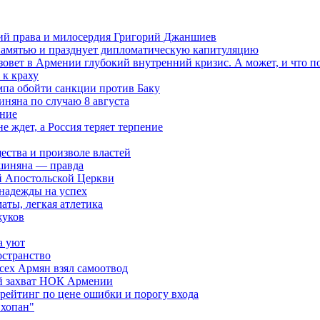
ений права и милосердия Григорий Джаншиев
 памятью и празднует дипломатическую капитуляцию
овет в Армении глубокий внутренний кризис. А может, и что 
к краху
мпа обойти санкции против Баку
няна по случаю 8 августа
ание
ждет, а Россия теряет терпение
ества и произволе властей
шиняна — правда
й Апостольской Церкви
 надежды на успех
аты, легкая атлетика
жуков
а уют
остранство
сех Армян взял самоотвод
ий захват НОК Армении
 рейтинг по цене ошибки и порогу входа
"хопан"