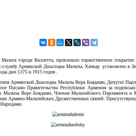
и Мальта городе Валлетта, произошло торжественное открыти
сс-службу Армянской Диаспоры Мальты, Хачкар установлен в Зн
да дни 1375 и 1915 годов .
ления Армянской Диаспоры Мальты Вера Бояджян, Депутат Пар
нное Письмо Правительства Республики Армения за подпись
 Мальты Вере Бояджян, Членам Мальтийского Парламента и М
лении Армяно-Мальтийских Дружественных связей. Присутствую
 Народами.