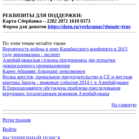
РЕКВИЗИТЫ ДЛЯ ПОДДЕРЖКИ:
Карта Сбербанка – 2202 2072 1610 0373
Форма для донатов
https://dzen.ru/yerkramas?donate=true
По этим темам читайте также
Вероятность войны в зоне Карабахского конфликта в 2015
году минимальна - эксперт
Азербайджанская сторона предприняла две попытки
диверсионного проникновения
Карен Абрамян: блицкриг невозможен
Волна арестов, провальное председательство в СЕ и жесткая
критика Запада - знаковые события 2014 г. в Азербайджане
В Европарламенте обсуждена проблема преследования
верующих тоталитарным режимом Азербайджана
На главную
Регистрация
Войти
РАСШИРЕННЫЙ ПОИСК