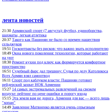
лента новостей
21:30
Армянский спорт (7 августа): футбол, единоборства,
шахматы, легкая атлетика
20:37
Такого как Пашинян не было со времен нашествия
сельджуков
19:51
Госконтракты без рисков: что важно знать исполнителю
18:49
Окна нового поколения: технологии, которые работают
на уют
18:30
Ремонт кухни под ключ: как формируется комфортное
пространство
16:51
Судебный фарс дал трещину: Судья по делу Католикоса
Всех Армян взял самоотвод
16:11
Спорт под каблуком власти: Пашинян готовит
рейдерский захват НОК Армении
15:27
14 самых экстремальных развлечений на свежем
воздухе: рейтинг по цене ошибки и порогу входа
15:15
Эта земля вам не дорога, Армения для вас — всего лишь
"хопан"
14:49
Заявление Матвиенко является очень серьезным
сигналом