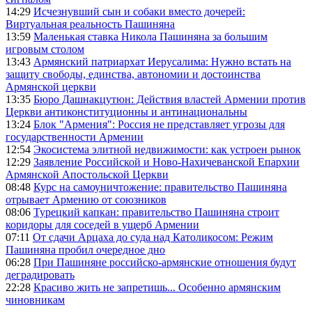
14:29
Исчезнувший сын и собаки вместо дочерей:
Виртуальная реальность Пашиняна
13:59
Маленькая ставка Никола Пашиняна за большим
игровым столом
13:43
Армянский патриархат Иерусалима: Нужно встать на
защиту свободы, единства, автономии и достоинства
Армянской церкви
13:35
Бюро Дашнакцутюн: Действия властей Армении против
Церкви антиконституционны и антинациональны
13:24
Блок "Армения": Россия не представляет угрозы для
государственности Армении
12:54
Экосистема элитной недвижимости: как устроен рынок
12:29
Заявление Российской и Ново-Нахичеванской Епархии
Армянской Апостольской Церкви
08:48
Курс на самоуничтожение: правительство Пашиняна
отрывает Армению от союзников
08:06
Турецкий капкан: правительство Пашиняна строит
коридоры для соседей в ущерб Армении
07:11
От сдачи Арцаха до суда над Католикосом: Режим
Пашиняна пробил очередное дно
06:28
При Пашиняне российско-армянские отношения будут
деградировать
22:28
Красиво жить не запретишь... Особенно армянским
чиновникам