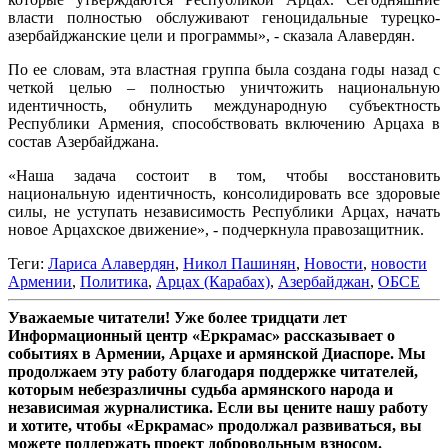
власти полностью обслуживают геноцидальные турецко-
азербайджанские цели и программы», - сказала Алавердян.
По ее словам, эта властная группа была создана годы назад с
четкой целью – полностью уничтожить национальную
идентичность, обнулить международную субъектность
Республики Армения, способствовать включению Арцаха в
состав Азербайджана.
«Наша задача состоит в том, чтобы восстановить
национальную идентичность, консолидировать все здоровые
силы, не уступать независимость Республики Арцах, начать
новое Арцахское движение», - подчеркнула правозащитник.
Теги:
Лариса Алавердян
,
Никол Пашинян
,
Новости
,
новости
Армении
,
Политика
,
Арцах (Карабах)
,
Азербайджан
,
ОБСЕ
Уважаемые читатели! Уже более тридцати лет
Информационный центр «Еркрамас» рассказывает о
событиях в Армении, Арцахе и армянской Диаспоре. Мы
продолжаем эту работу благодаря поддержке читателей,
которым небезразличны судьба армянского народа и
независимая журналистика. Если вы цените нашу работу
и хотите, чтобы «Еркрамас» продолжал развиваться, вы
можете поддержать проект добровольным взносом.