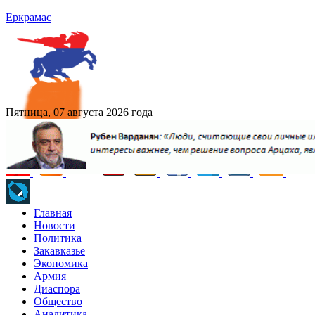
Еркрамас
Пятница, 07 августа 2026 года
Главная
Новости
Политика
Закавказье
Экономика
Армия
Диаспора
Общество
Аналитика