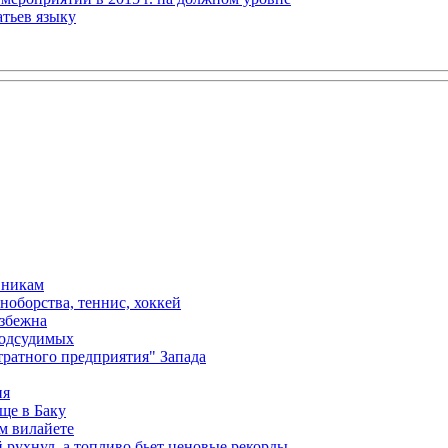
атьев языку
вникам
ноборства, теннис, хоккей
избежна
подсудимых
ратного предприятия" Запада
ия
ще в Баку
м вилайете
 рухнул, а топливо бьет ценовые рекорды