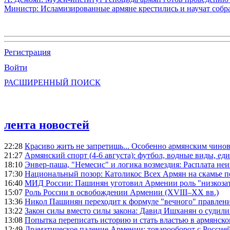
Министр: Исламизированные армяне крестились и научат собр
Регистрация
Войти
РАСШИРЕННЫЙ ПОИСК
лента новостей
22:28
Красиво жить не запретишь... Особенно армянским чино
21:27
Армянский спорт (4-6 августа): футбол, водные виды, еди
18:10
Энвер-паша, "Немесис" и логика возмездия: Расплата не
17:30
Национальный позор: Католикос Всех Армян на скамье 
16:40
МИД России: Пашинян уготовил Армении роль "низкозат
15:07
Роль России в освобождении Армении (XVIII–XX вв.)
13:36
Никол Пашинян переходит к формуле "вечного" правлен
13:22
Закон силы вместо силы закона: Давид Ишханян о судили
13:08
Попытка переписать историю и стать властью в армянско
12:49
Драматическое падение Армении: товарооборот с Россией