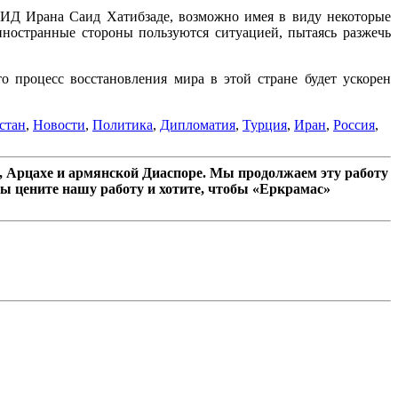
 МИД Ирана Саид Хатибзаде, возможно имея в виду некоторые
иностранные стороны пользуются ситуацией, пытаясь разжечь
о процесс восстановления мира в этой стране будет ускорен
стан
,
Новости
,
Политика
,
Дипломатия
,
Турция
,
Иран
,
Россия
,
 Арцахе и армянской Диаспоре. Мы продолжаем эту работу
ы цените нашу работу и хотите, чтобы «Еркрамас»