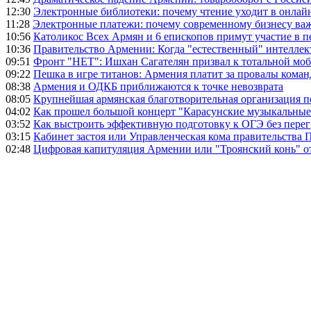
12:30
Электронные библиотеки: почему чтение уходит в онлай
11:28
Электронные платежи: почему современному бизнесу ва
10:56
Католикос Всех Армян и 6 епископов примут участие в п
10:36
Правительство Армении: Когда "естественный" интеллек
09:51
Фронт "НЕТ": Ишхан Сагателян призвал к тотальной моб
09:22
Пешка в игре титанов: Армения платит за провалы ком
08:38
Армения и ОДКБ приближаются к точке невозврата
08:05
Крупнейшая армянская благотворительная организация 
04:02
Как прошел большой концерт "Карасунские музыкальные 
03:52
Как выстроить эффективную подготовку к ОГЭ без перег
03:15
Кабинет застоя или Управленческая кома правительства
02:48
Цифровая капитуляция Армении или "Троянский конь" 