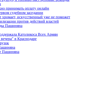
н
жно принимать оплату онлайн
ервом судебном заседании
т хромает, искусственный уже не поможет
илизации против действий властей
анды Пашиняна
поддержала Католикоса Всех Армян
вечера" в Краснодаре
рузок
 Пашиняна
от Пашиняна