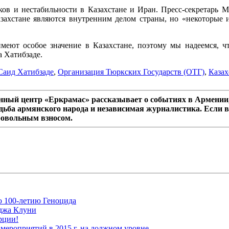
ков и нестабильности в Казахстане и Иран. Пресс-секретарь
азахстане являются внутренним делом страны, но «некоторые 
имеют особое значение в Казахстане, поэтому мы надеемся, чт
а Хатибзаде.
Саид Хатибзаде
,
Организация Тюркских Государств (ОТГ)
,
Казах
ный центр «Еркрамас» рассказывает о событиях в Армении,
дьба армянского народа и независимая журналистика. Если в
ровольным взносом.
ю 100-летию Геноцида
рджа Клуни
рции!
мероприятий в 2015 г. на должном уровне