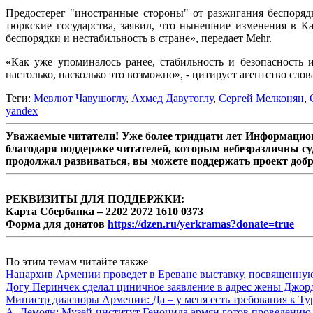
Предостерег "иностранные стороны" от разжигания беспоряд
тюркские государства, заявил, что нынешние изменения в К
беспорядки и нестабильность в стране», передает Mehr.
«Как уже упоминалось ранее, стабильность и безопасность 
настолько, насколько это возможно», - цитирует агентство слов
Теги:
Мевлют Чавушоглу
,
Ахмед Давутоглу
,
Сергей Мелконян
,
yandex
Уважаемые читатели! Уже более тридцати лет Информацион
благодаря поддержке читателей, которым небезразличны су
продолжал развиваться, вы можете поддержать проект доб
РЕКВИЗИТЫ ДЛЯ ПОДДЕРЖКИ:
Карта Сбербанка – 2202 2072 1610 0373
Форма для донатов
https://dzen.ru/yerkramas?donate=true
По этим темам читайте также
Нацархив Армении проведет в Ереване выставку, посвященну
Догу Перинчек сделал циничное заявление в адрес жены Джо
Министр диаспоры Армении: Да – у меня есть требования к Ту
А. Демоян: Музей-институт Геноцида армян готов проведению 