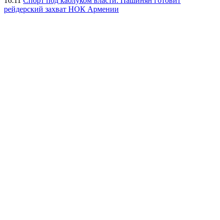
16:11
Спорт под каблуком власти: Пашинян готовит
рейдерский захват НОК Армении