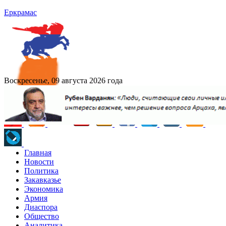
Еркрамас
Воскресенье, 09 августа 2026 года
Главная
Новости
Политика
Закавказье
Экономика
Армия
Диаспора
Общество
Аналитика