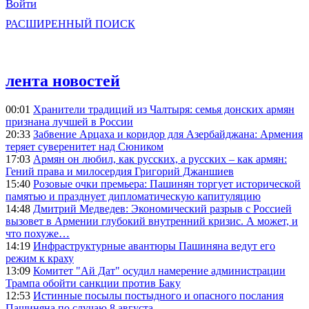
Войти
РАСШИРЕННЫЙ ПОИСК
лента новостей
00:01
Хранители традиций из Чалтыря: семья донских армян
признана лучшей в России
20:33
Забвение Арцаха и коридор для Азербайджана: Армения
теряет суверенитет над Сюником
17:03
Армян он любил, как русских, а русских – как армян:
Гений права и милосердия Григорий Джаншиев
15:40
Розовые очки премьера: Пашинян торгует исторической
памятью и празднует дипломатическую капитуляцию
14:48
Дмитрий Медведев: Экономический разрыв с Россией
вызовет в Армении глубокий внутренний кризис. А может, и
что похуже…
14:19
Инфраструктурные авантюры Пашиняна ведут его
режим к краху
13:09
Комитет "Ай Дат" осудил намерение администрации
Трампа обойти санкции против Баку
12:53
Истинные посылы постыдного и опасного послания
Пашиняна по случаю 8 августа