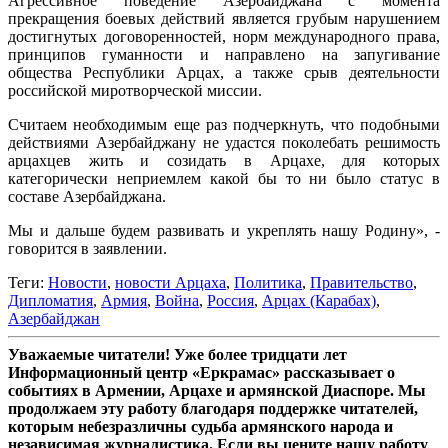
Агрессивное поведение Азербайджана с момента
прекращения боевых действий является грубым нарушением
достигнутых договоренностей, норм международного права,
принципов гуманности и направлено на запугивание
общества Республики Арцах, а также срыв деятельности
российской миротворческой миссии.
Считаем необходимым еще раз подчеркнуть, что подобными
действиями Азербайджану не удастся поколебать решимость
арцахцев жить и созидать в Арцахе, для которых
категорически неприемлем какой бы то ни было статус в
составе Азербайджана.
Мы и дальше будем развивать и укреплять нашу Родину», -
говорится в заявлении.
Теги:
Новости
,
новости Арцаха
,
Политика
,
Правительство
,
Дипломатия
,
Армия
,
Война
,
Россия
,
Арцах (Карабах)
,
Азербайджан
Уважаемые читатели! Уже более тридцати лет
Информационный центр «Еркрамас» рассказывает о
событиях в Армении, Арцахе и армянской Диаспоре. Мы
продолжаем эту работу благодаря поддержке читателей,
которым небезразличны судьба армянского народа и
независимая журналистика. Если вы цените нашу работу