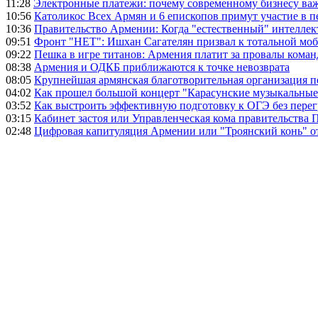
11:28
Электронные платежи: почему современному бизнесу ва
10:56
Католикос Всех Армян и 6 епископов примут участие в п
10:36
Правительство Армении: Когда "естественный" интеллек
09:51
Фронт "НЕТ": Ишхан Сагателян призвал к тотальной моб
09:22
Пешка в игре титанов: Армения платит за провалы ком
08:38
Армения и ОДКБ приближаются к точке невозврата
08:05
Крупнейшая армянская благотворительная организация 
04:02
Как прошел большой концерт "Карасунские музыкальные 
03:52
Как выстроить эффективную подготовку к ОГЭ без перег
03:15
Кабинет застоя или Управленческая кома правительства
02:48
Цифровая капитуляция Армении или "Троянский конь" 