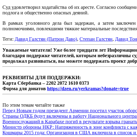
Суд удовлетворил ходатайства об их аресте. Согласно сообще
подлога и общественно опасных деяний.
В рамках уголовного дела был задержан, а затем заключе
полномочиями, повлекшими тяжкие материальные последствия, 
Теги:
Давид Галстян (Патрон Даво)
,
Степан Галстян
,
Давид То
Уважаемые читатели! Уже более тридцати лет Информацион
благодаря поддержке читателей, которым небезразличны су
продолжал развиваться, вы можете поддержать проект доб
РЕКВИЗИТЫ ДЛЯ ПОДДЕРЖКИ:
Карта Сбербанка – 2202 2072 1610 0373
Форма для донатов
https://dzen.ru/yerkramas?donate=true
По этим темам читайте также
Перед Новым годом президент Армении посетил участок обор
Страны ОДКБ будут включены в работу Национального центра
Военнослужащий в Карабахе погиб в результате взрыва гранат
Министр обороны НКР: Напряженность в зоне конфликта с ка
Кошмары 2015 года: Организация в США включила в список и 