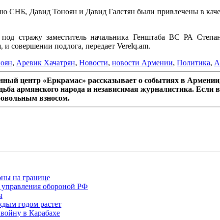
нию СНБ, Давид Тоноян и Давид Галстян были привлечены в кач
н под стражу заместитель начальника Генштаба ВС РА Степа
и совершении подлога, передает Verelq.am.
ноян
,
Аревик Хачатрян
,
Новости
,
новости Армении
,
Политика
,
А
ный центр «Еркрамас» рассказывает о событиях в Армении,
дьба армянского народа и независимая журналистика. Если в
ровольным взносом.
оны на границе
 управления обороной РФ
ы
ждым годом растет
войну в Карабахе