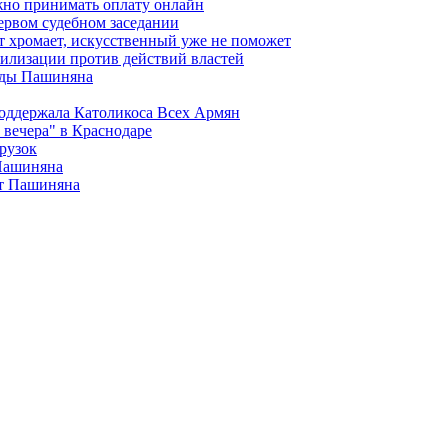
жно принимать оплату онлайн
ервом судебном заседании
т хромает, искусственный уже не поможет
илизации против действий властей
анды Пашиняна
поддержала Католикоса Всех Армян
вечера" в Краснодаре
рузок
 Пашиняна
от Пашиняна