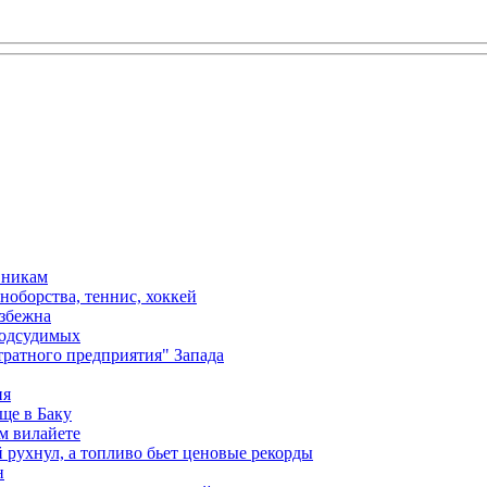
вникам
ноборства, теннис, хоккей
избежна
подсудимых
ратного предприятия" Запада
ия
ще в Баку
м вилайете
 рухнул, а топливо бьет ценовые рекорды
н