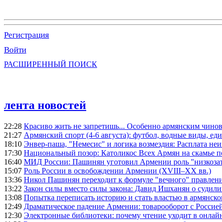
Регистрация
Войти
РАСШИРЕННЫЙ ПОИСК
лента новостей
22:28
Красиво жить не запретишь... Особенно армянским чино
21:27
Армянский спорт (4-6 августа): футбол, водные виды, еди
18:10
Энвер-паша, "Немесис" и логика возмездия: Расплата не
17:30
Национальный позор: Католикос Всех Армян на скамье 
16:40
МИД России: Пашинян уготовил Армении роль "низкозат
15:07
Роль России в освобождении Армении (XVIII–XX вв.)
13:36
Никол Пашинян переходит к формуле "вечного" правлен
13:22
Закон силы вместо силы закона: Давид Ишханян о судили
13:08
Попытка переписать историю и стать властью в армянско
12:49
Драматическое падение Армении: товарооборот с Россией
12:30
Электронные библиотеки: почему чтение уходит в онлай