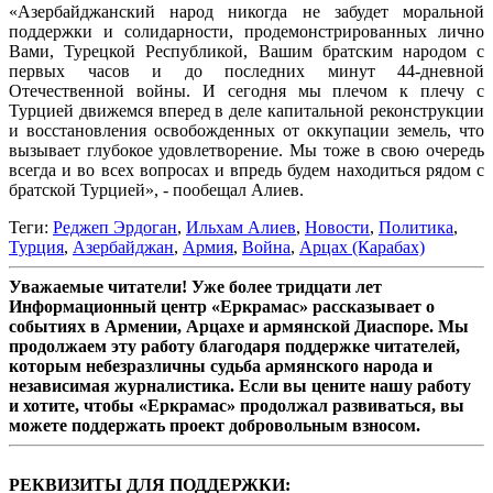
«Азербайджанский народ никогда не забудет моральной
поддержки и солидарности, продемонстрированных лично
Вами, Турецкой Республикой, Вашим братским народом с
первых часов и до последних минут 44-дневной
Отечественной войны. И сегодня мы плечом к плечу с
Турцией движемся вперед в деле капитальной реконструкции
и восстановления освобожденных от оккупации земель, что
вызывает глубокое удовлетворение. Мы тоже в свою очередь
всегда и во всех вопросах и впредь будем находиться рядом с
братской Турцией», - пообещал Алиев.
Теги:
Реджеп Эрдоган
,
Ильхам Алиев
,
Новости
,
Политика
,
Турция
,
Азербайджан
,
Армия
,
Война
,
Арцах (Карабах)
Уважаемые читатели! Уже более тридцати лет
Информационный центр «Еркрамас» рассказывает о
событиях в Армении, Арцахе и армянской Диаспоре. Мы
продолжаем эту работу благодаря поддержке читателей,
которым небезразличны судьба армянского народа и
независимая журналистика. Если вы цените нашу работу
и хотите, чтобы «Еркрамас» продолжал развиваться, вы
можете поддержать проект добровольным взносом.
РЕКВИЗИТЫ ДЛЯ ПОДДЕРЖКИ: