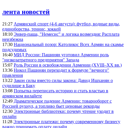
лента новостей
21:27
Армянский спорт (4-6 августа): футбол, водные виды,
единоборства, теннис, хоккей
18:10
Энвер-паша, "Немесис" и логика возмездия: Расплата
неизбежна
17:30
Национальный позор: Католикос Всех Армян на скамье
подсудимых
16:40
МИД России: Пашинян уготовил Армении роль
"низкозатратного предприятия" Запада
15:07
Роль России в освобождении Армении (XVIII–XX вв.)
13:36
Никол Пашинян переходит к формуле "вечного"
правления
13:22
Закон силы вместо силы закона: Давид Ишханян о
судилище в Баку
13:08
Попытка переписать историю и стать властью в
армянском вилайете
12:49
Драматическое падение Армении: товарооборот с
Россией рухнул, а топливо бьет ценовые рекорды
12:30
Электронные библиотеки: почему чтение уходит в
онлайн
11:28
Электронные платежи: почему современному бизнесу
важно принимать оплату онлайн