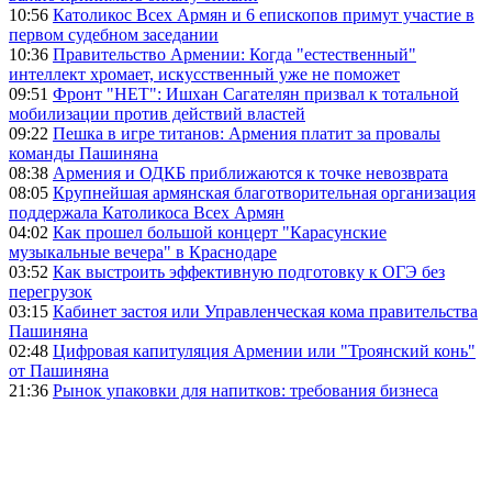
10:56
Католикос Всех Армян и 6 епископов примут участие в
первом судебном заседании
10:36
Правительство Армении: Когда "естественный"
интеллект хромает, искусственный уже не поможет
09:51
Фронт "НЕТ": Ишхан Сагателян призвал к тотальной
мобилизации против действий властей
09:22
Пешка в игре титанов: Армения платит за провалы
команды Пашиняна
08:38
Армения и ОДКБ приближаются к точке невозврата
08:05
Крупнейшая армянская благотворительная организация
поддержала Католикоса Всех Армян
04:02
Как прошел большой концерт "Карасунские
музыкальные вечера" в Краснодаре
03:52
Как выстроить эффективную подготовку к ОГЭ без
перегрузок
03:15
Кабинет застоя или Управленческая кома правительства
Пашиняна
02:48
Цифровая капитуляция Армении или "Троянский конь"
от Пашиняна
21:36
Рынок упаковки для напитков: требования бизнеса