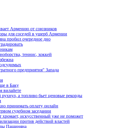
ывает Армению от союзников
оры для соседей в ущерб Армении
яна пробил очередное дно
градировать
вникам
ноборства, теннис, хоккей
избежна
подсудимых
ратного предприятия" Запада
ия
ще в Баку
м вилайете
 рухнул, а топливо бьет ценовые рекорды
н
жно принимать оплату онлайн
ервом судебном заседании
т хромает, искусственный уже не поможет
илизации против действий властей
анды Пашиняна