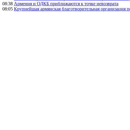
08:38
Армения и ОДКБ приближаются к точке невозврата
08:05
Крупнейшая армянская благотворительная организация 