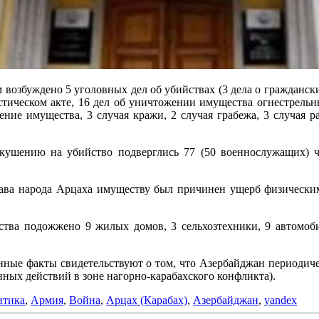
возбуждено 5 уголовных дел об убийствах (3 дела о граждански
стическом акте, 16 дел об уничтожении имущества огнестрел
ние имущества, 3 случая кражи, 2 случая грабежа, 3 случая ра
ушению на убийство подверглись 77 (50 военнослужащих) ч
рава народа Арцаха имуществу был причинен ущерб физически
ва подожжено 9 жилых домов, 3 сельхозтехники, 9 автомобил
нные факты свидетельствуют о том, что Азербайджан периодичес
нных действий в зоне нагорно-карабахского конфликта).
итика
,
Армия
,
Война
,
Арцах (Карабах)
,
Азербайджан
,
yandex