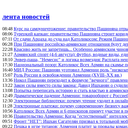
лента новостей
08:48
Курс на самоуничтожение: правительство Пашиняна отр
08:06
Турецкий капкан: правительство Пашиняна строит корид
07:11
От сдачи Арцаха до суда над Католикосом: Режим Пашин
06:28
При Пашиняне российско-армянские отношения будут де
22:28
Красиво жить не запретишь... Особенно армянским чино
21:27
Армянский спорт (4-6 августа): футбол, водные виды, еди
18:10
Энвер-паша, "Немесис" и логика возмездия: Расплата не
17:30
Национальный позор: Католикос Всех Армян на скамье 
16:40
МИД России: Пашинян уготовил Армении роль "низкозат
15:07
Роль России в освобождении Армении (XVIII–XX вв.)
13:36
Никол Пашинян переходит к формуле "вечного" правлен
13:22
Закон силы вместо силы закона: Давид Ишханян о судили
13:08
Попытка переписать историю и стать властью в армянско
12:49
Драматическое падение Армении: товарооборот с Россией
12:30
Электронные библиотеки: почему чтение уходит в онлай
11:28
Электронные платежи: почему современному бизнесу ва
10:56
Католикос Всех Армян и 6 епископов примут участие в п
10:36
Правительство Армении: Когда "естественный" интеллек
09:51
Фронт "НЕТ": Ишхан Сагателян призвал к тотальной моб
09:22
Пешка в игре титанов: Армения платит за провалы ком