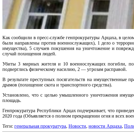
Как сообщили в пресс-службе генпрокуратуры Арцаха, в целом 
были направлены против военнослужащих), 1 дело о террори
имущества), 5 случаев покушения на уничтожение и поврежде
случай похищения людей.
Убиты 3 мирных жителя и 10 военнослужащих погибли, пок
подверглись физическому насилию, 2 — угрозам расправой.
В результате преступных посягательств на имущественные п
драмов (похищение скота и транспортного средства).
Установлено, что с целью умышленного уничтожения имущест
площадь.
Генпрокуратура Республики Арцах подчеркивает, что приведе
2020 года (Объявляется о полном прекращении огня и всех вое
Теги:
генеральная прокуратура
,
Новости
,
новости Арцаха
,
Пол