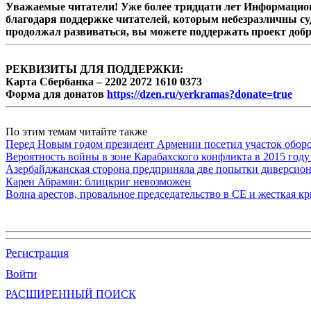
Уважаемые читатели! Уже более тридцати лет Информацион
благодаря поддержке читателей, которым небезразличны су
продолжал развиваться, вы можете поддержать проект доб
РЕКВИЗИТЫ ДЛЯ ПОДДЕРЖКИ:
Карта Сбербанка – 2202 2072 1610 0373
Форма для донатов
https://dzen.ru/yerkramas?donate=true
По этим темам читайте также
Перед Новым годом президент Армении посетил участок обор
Вероятность войны в зоне Карабахского конфликта в 2015 году
Азербайджанская сторона предприняла две попытки диверсио
Карен Абрамян: блицкриг невозможен
Волна арестов, провальное председательство в СЕ и жесткая кр
Регистрация
Войти
РАСШИРЕННЫЙ ПОИСК