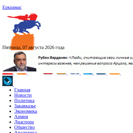
Еркрамас
Пятница, 07 августа 2026 года
Главная
Новости
Политика
Закавказье
Экономика
Армия
Диаспора
Общество
Аналитика