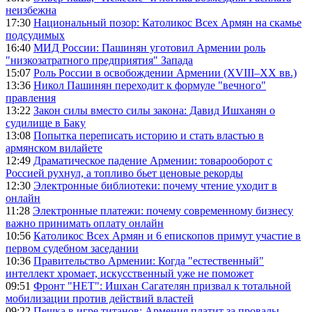
неизбежна
17:30
Национальный позор: Католикос Всех Армян на скамье
подсудимых
16:40
МИД России: Пашинян уготовил Армении роль
"низкозатратного предприятия" Запада
15:07
Роль России в освобождении Армении (XVIII–XX вв.)
13:36
Никол Пашинян переходит к формуле "вечного"
правления
13:22
Закон силы вместо силы закона: Давид Ишханян о
судилище в Баку
13:08
Попытка переписать историю и стать властью в
армянском вилайете
12:49
Драматическое падение Армении: товарооборот с
Россией рухнул, а топливо бьет ценовые рекорды
12:30
Электронные библиотеки: почему чтение уходит в
онлайн
11:28
Электронные платежи: почему современному бизнесу
важно принимать оплату онлайн
10:56
Католикос Всех Армян и 6 епископов примут участие в
первом судебном заседании
10:36
Правительство Армении: Когда "естественный"
интеллект хромает, искусственный уже не поможет
09:51
Фронт "НЕТ": Ишхан Сагателян призвал к тотальной
мобилизации против действий властей
09:22
Пешка в игре титанов: Армения платит за провалы