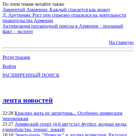
По этим темам читайте также
Лаврентий Амшенци: Каждый спасается как может
Д. Арутюнян: Рост цен серьезно отразился на деятельности
правительства Армении
Активизация прозападной прессы в Армении – реальный
факт – эксперт
На главную
Регистрация
Войти
РАСШИРЕННЫЙ ПОИСК
лента новостей
22:28
Красиво жить не запретишь... Особенно армянским
чиновникам
21:27
Армянский спорт (4-6 августа): футбол, водные виды,
единоборства, теннис, хоккей
18:10
Энвер-паша, "Немесис" и логика возмездия: Расплата