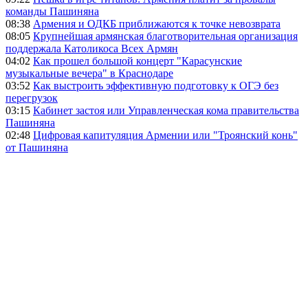
команды Пашиняна
08:38
Армения и ОДКБ приближаются к точке невозврата
08:05
Крупнейшая армянская благотворительная организация
поддержала Католикоса Всех Армян
04:02
Как прошел большой концерт "Карасунские
музыкальные вечера" в Краснодаре
03:52
Как выстроить эффективную подготовку к ОГЭ без
перегрузок
03:15
Кабинет застоя или Управленческая кома правительства
Пашиняна
02:48
Цифровая капитуляция Армении или "Троянский конь"
от Пашиняна