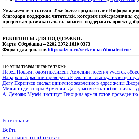
Уважаемые читатели! Уже более тридцати лет Информацион
благодаря поддержке читателей, которым небезразличны су
продолжал развиваться, вы можете поддержать проект доб
РЕКВИЗИТЫ ДЛЯ ПОДДЕРЖКИ:
Карта Сбербанка – 2202 2072 1610 0373
Форма для донатов
https://dzen.ru/yerkramas?donate=true
По этим темам читайте также
Перед Новым годом президент Армении посетил участок обор
Нацархив Армении проведет в Ереване выставку, посвященну
Догу Перинчек сделал циничное заявление в адрес жены Джо
Министр диаспоры Армении: Да – у меня есть требования к Ту
А. Демоян: Музей-институт Геноцида армян готов проведению 
Регистрация
Войти
РАСШИРЕННЫЙ ПОИСК