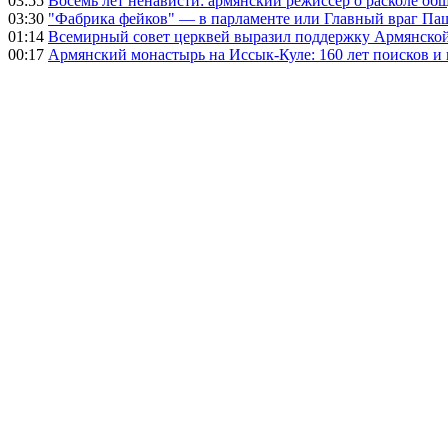
03:55
Восемь лет ненависти: армянский режиссер о расколе общ
03:30
"Фабрика фейков" — в парламенте или Главный враг Па
01:14
Всемирный совет церквей выразил поддержку Армянско
00:17
Армянский монастырь на Иссык-Куле: 160 лет поисков и