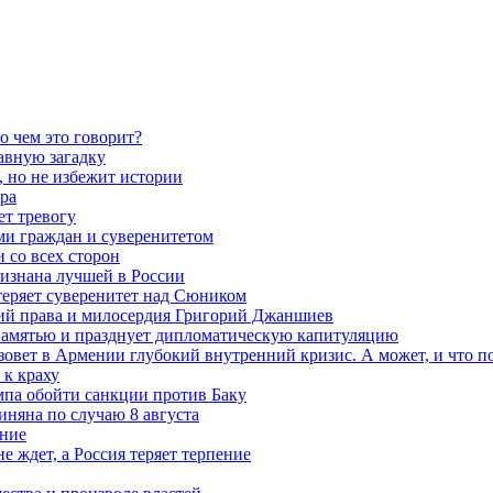
о чем это говорит?
авную загадку
 но не избежит истории
ра
ет тревогу
ми граждан и суверенитетом
 со всех сторон
ризнана лучшей в России
теряет суверенитет над Сюником
ений права и милосердия Григорий Джаншиев
 памятью и празднует дипломатическую капитуляцию
овет в Армении глубокий внутренний кризис. А может, и что 
к краху
мпа обойти санкции против Баку
няна по случаю 8 августа
ание
ждет, а Россия теряет терпение