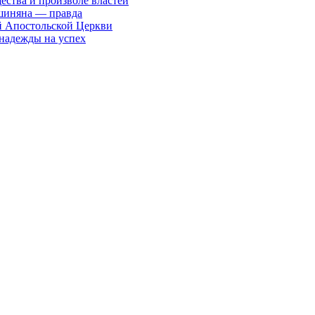
ества и произволе властей
шиняна — правда
й Апостольской Церкви
 надежды на успех