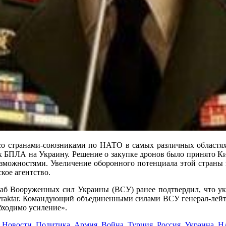
и со странами-союзниками по НАТО в самых различных областя
х БПЛА на Украину. Решение о закупке дронов было принято Ки
можностями. Увеличение оборонного потенциала этой страны з
кое агентство.
б Вооруженных сил Украины (ВСУ) ранее подтвердил, что ук
raktar. Командующий объединенными силами ВСУ генерал-лейтен
бходимо усиление».
,
Новости
,
Политика
,
Армия
,
Война
,
Турция
,
Россия
,
Украина
,
Н