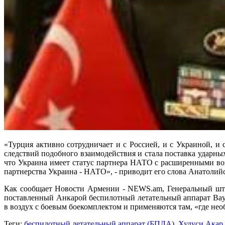
«Турция активно сотрудничает и с Россией, и с Украиной, 
следствий подобного взаимодействия и стала поставка ударны
что Украина имеет статус партнера НАТО с расширенными воз
партнерства Украина - НАТО», - приводит его слова Анатолийс
Как сообщает Новости Армении - NEWS.am, Генеральный шта
поставленный Анкарой беспилотный летательный аппарат Bay
в воздух с боевым боекомплектом и применяются там, «где нео
Теги:
беспилотный летательный аппарат (БПЛА)
,
Хулуси Акар