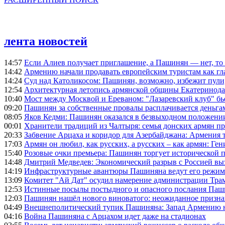
лента новостей
14:57
Если Алиев получает приглашение, а Пашинян — нет, то 
14:42
Армению начали продавать европейским туристам как гл
14:24
Суд над Католикосом: Пашинян, возможно, избежит пули,
12:54
Архитектурная летопись армянской общины Екатеринода
10:40
Мост между Москвой и Ереваном: "Лазаревский клуб" бь
09:20
Пашинян за собственные провалы расплачивается деньга
08:05
Яков Кедми: Пашинян оказался в безвыходном положении
00:01
Хранители традиций из Чалтыря: семья донских армян п
20:33
Забвение Арцаха и коридор для Азербайджана: Армения 
17:03
Армян он любил, как русских, а русских – как армян: Г
15:40
Розовые очки премьера: Пашинян торгует исторической
14:48
Дмитрий Медведев: Экономический разрыв с Россией выз
14:19
Инфраструктурные авантюры Пашиняна ведут его режим 
13:09
Комитет "Ай Дат" осудил намерение администрации Тра
12:53
Истинные посылы постыдного и опасного послания Паши
12:03
Пашинян нашёл нового виноватого: неожиданное призн
04:49
Внешнеполитический тупик Пашиняна: Запад Армению не 
04:16
Война Пашиняна с Арцахом идет даже на стадионах