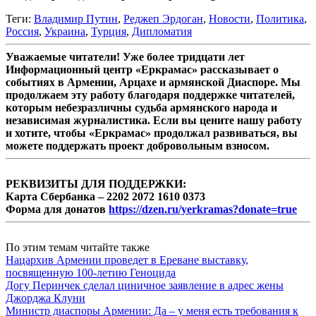
Теги:
Владимир Путин
,
Реджеп Эрдоган
,
Новости
,
Политика
,
Россия
,
Украина
,
Турция
,
Дипломатия
Уважаемые читатели! Уже более тридцати лет
Информационный центр «Еркрамас» рассказывает о
событиях в Армении, Арцахе и армянской Диаспоре. Мы
продолжаем эту работу благодаря поддержке читателей,
которым небезразличны судьба армянского народа и
независимая журналистика. Если вы цените нашу работу
и хотите, чтобы «Еркрамас» продолжал развиваться, вы
можете поддержать проект добровольным взносом.
РЕКВИЗИТЫ ДЛЯ ПОДДЕРЖКИ:
Карта Сбербанка – 2202 2072 1610 0373
Форма для донатов
https://dzen.ru/yerkramas?donate=true
По этим темам читайте также
Нацархив Армении проведет в Ереване выставку,
посвященную 100-летию Геноцида
Догу Перинчек сделал циничное заявление в адрес жены
Джорджа Клуни
Министр диаспоры Армении: Да – у меня есть требования к