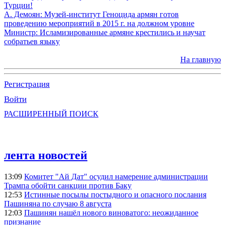
Турции!
А. Демоян: Музей-институт Геноцида армян готов
проведению мероприятий в 2015 г. на должном уровне
Министр: Исламизированные армяне крестились и научат
собратьев языку
На главную
Регистрация
Войти
РАСШИРЕННЫЙ ПОИСК
лента новостей
13:09
Комитет "Ай Дат" осудил намерение администрации
Трампа обойти санкции против Баку
12:53
Истинные посылы постыдного и опасного послания
Пашиняна по случаю 8 августа
12:03
Пашинян нашёл нового виноватого: неожиданное
признание