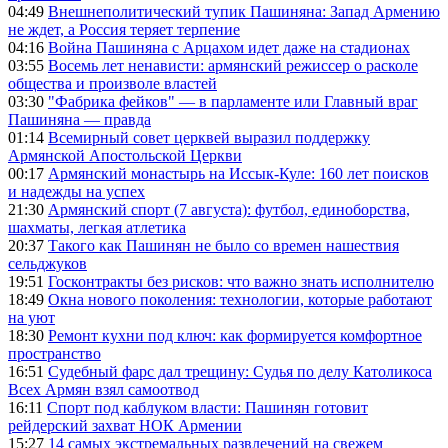
04:49
Внешнеполитический тупик Пашиняна: Запад Армению
не ждет, а Россия теряет терпение
04:16
Война Пашиняна с Арцахом идет даже на стадионах
03:55
Восемь лет ненависти: армянский режиссер о расколе
общества и произволе властей
03:30
"Фабрика фейков" — в парламенте или Главный враг
Пашиняна — правда
01:14
Всемирный совет церквей выразил поддержку
Армянской Апостольской Церкви
00:17
Армянский монастырь на Иссык-Куле: 160 лет поисков
и надежды на успех
21:30
Армянский спорт (7 августа): футбол, единоборства,
шахматы, легкая атлетика
20:37
Такого как Пашинян не было со времен нашествия
сельджуков
19:51
Госконтракты без рисков: что важно знать исполнителю
18:49
Окна нового поколения: технологии, которые работают
на уют
18:30
Ремонт кухни под ключ: как формируется комфортное
пространство
16:51
Судебный фарс дал трещину: Судья по делу Католикоса
Всех Армян взял самоотвод
16:11
Спорт под каблуком власти: Пашинян готовит
рейдерский захват НОК Армении
15:27
14 самых экстремальных развлечений на свежем