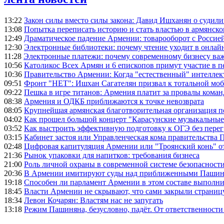
13:22
Закон силы вместо силы закона: Давид Ишханян о судили
13:08
Попытка переписать историю и стать властью в армянско
12:49
Драматическое падение Армении: товарооборот с Россией
12:30
Электронные библиотеки: почему чтение уходит в онлай
11:28
Электронные платежи: почему современному бизнесу ва
10:56
Католикос Всех Армян и 6 епископов примут участие в п
10:36
Правительство Армении: Когда "естественный" интеллек
09:51
Фронт "НЕТ": Ишхан Сагателян призвал к тотальной моб
09:22
Пешка в игре титанов: Армения платит за провалы ком
08:38
Армения и ОДКБ приближаются к точке невозврата
08:05
Крупнейшая армянская благотворительная организация 
04:02
Как прошел большой концерт "Карасунские музыкальные 
03:52
Как выстроить эффективную подготовку к ОГЭ без перег
03:15
Кабинет застоя или Управленческая кома правительства
02:48
Цифровая капитуляция Армении или "Троянский конь" 
21:36
Рынок упаковки для напитков: требования бизнеса
21:00
Роль личной охраны в современной системе безопасност
20:36
В Армении имитируют суды над приближенными Пашин
19:18
Способен ли парламент Армении в этом составе выполн
18:45
Власти Армении не скрывают, что сами закрыли страниц
18:34
Левон Кочарян: Властям нас не запугать
13:18
Режим Пашиняна, безусловно, падёт. От ответственности