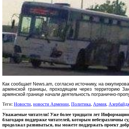
Как сообщает News.am, согласно источнику, на оккупиров
армянской границы, проходящем через территорию Занг
армянской границе начали деятельность погранично-пропу
Теги:
Новости
,
новости Армении
,
Политика
,
Армия
,
Азербайд
Уважаемые читатели! Уже более тридцати лет Информацион
благодаря поддержке читателей, которым небезразличны су
продолжал развиваться, вы можете поддержать проект доб