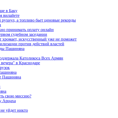
ще в Баку
м вилайете
 рухнул, а топливо бьет ценовые рекорды
н
жно принимать оплату онлайн
ервом судебном заседании
т хромает, искусственный уже не поможет
илизации против действий властей
анды Пашиняна
поддержала Католикоса Всех Армян
вечера" в Краснодаре
рузок
 Пашиняна
от Пашиняна
и
яна
ить свою миссию?
у Арцаха
 не уйдет никто