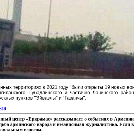
анных территориях в 2021 году "были открыты 19 новых во
иланского, Губадлинского и частично Лачинского райо
скных пунктов "Эйвазлы" и "Газанчы".
жан
ный центр «Еркрамас» рассказывает о событиях в Армении,
дьба армянского народа и независимая журналистика. Если в
ровольным взносом.