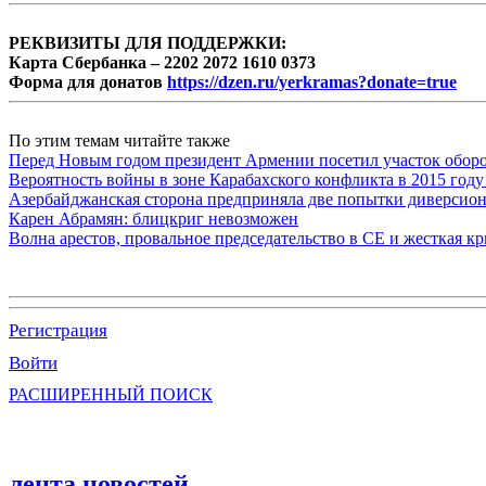
РЕКВИЗИТЫ ДЛЯ ПОДДЕРЖКИ:
Карта Сбербанка – 2202 2072 1610 0373
Форма для донатов
https://dzen.ru/yerkramas?donate=true
По этим темам читайте также
Перед Новым годом президент Армении посетил участок обор
Вероятность войны в зоне Карабахского конфликта в 2015 году
Азербайджанская сторона предприняла две попытки диверсио
Карен Абрамян: блицкриг невозможен
Волна арестов, провальное председательство в СЕ и жесткая кр
Регистрация
Войти
РАСШИРЕННЫЙ ПОИСК
лента новостей