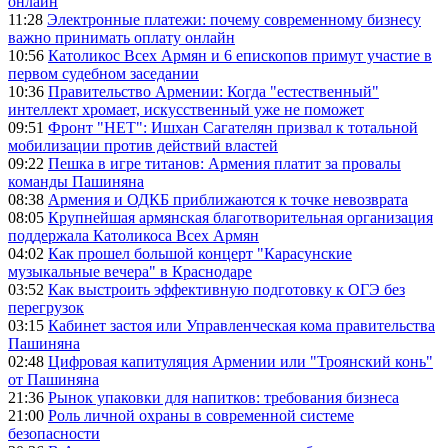
онлайн
11:28
Электронные платежи: почему современному бизнесу
важно принимать оплату онлайн
10:56
Католикос Всех Армян и 6 епископов примут участие в
первом судебном заседании
10:36
Правительство Армении: Когда "естественный"
интеллект хромает, искусственный уже не поможет
09:51
Фронт "НЕТ": Ишхан Сагателян призвал к тотальной
мобилизации против действий властей
09:22
Пешка в игре титанов: Армения платит за провалы
команды Пашиняна
08:38
Армения и ОДКБ приближаются к точке невозврата
08:05
Крупнейшая армянская благотворительная организация
поддержала Католикоса Всех Армян
04:02
Как прошел большой концерт "Карасунские
музыкальные вечера" в Краснодаре
03:52
Как выстроить эффективную подготовку к ОГЭ без
перегрузок
03:15
Кабинет застоя или Управленческая кома правительства
Пашиняна
02:48
Цифровая капитуляция Армении или "Троянский конь"
от Пашиняна
21:36
Рынок упаковки для напитков: требования бизнеса
21:00
Роль личной охраны в современной системе
безопасности