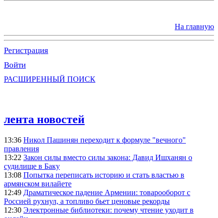
На главную
Регистрация
Войти
РАСШИРЕННЫЙ ПОИСК
лента новостей
13:36
Никол Пашинян переходит к формуле "вечного"
правления
13:22
Закон силы вместо силы закона: Давид Ишханян о
судилище в Баку
13:08
Попытка переписать историю и стать властью в
армянском вилайете
12:49
Драматическое падение Армении: товарооборот с
Россией рухнул, а топливо бьет ценовые рекорды
12:30
Электронные библиотеки: почему чтение уходит в