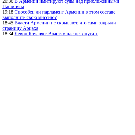
20:36
В Армении имитируют суды над приближенными
Пашиняна
19:18
Способен ли парламент Армении в этом составе
выполнить свою миссию?
18:45
Власти Армении не скрывают, что сами закрыли
страницу Арцаха
18:34
Левон Кочарян: Властям нас не запугать