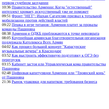
первом судебном заседании
10:36
Правительство Армении: Когда "естественный"
интеллект хромает, искусственный уже не поможет
09:51
Фронт "НЕТ": Ишхан Сагателян призвал к тотальной
мобилизации против действий властей
09:22
Пешка в игре титанов: Армения платит за провалы
команды Пашиняна
08:38
Армения и ОДКБ приближаются к точке невозврата
08:05
Крупнейшая армянская благотворительная организация
поддержала Католикоса Всех Армян
04:02
Как прошел большой концерт "Карасунские
музыкальные вечера" в Краснодаре
03:52
Как выстроить эффективную подготовку к ОГЭ без
перегрузок
03:15
Кабинет застоя или Управленческая кома правительства
Пашиняна
02:48
Цифровая капитуляция Армении или "Троянский конь"
от Пашиняна
21:36
Рынок упаковки для напитков: требования бизнеса