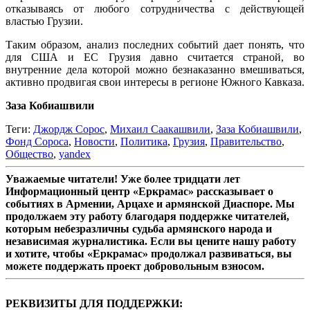
отказываясь от любого сотрудничества с действующей
властью Грузии.
Таким образом, анализ последних событий дает понять, что
для США и ЕС Грузия давно считается страной, во
внутренние дела которой можно безнаказанно вмешиваться,
активно продвигая свои интересы в регионе Южного Кавказа.
Заза Кобиашвили
Теги:
Джордж Сорос
,
Михаил Саакашвили
,
Заза Кобиашвили
,
Фонд Сороса
,
Новости
,
Политика
,
Грузия
,
Правительство
,
Общество
,
yandex
Уважаемые читатели! Уже более тридцати лет
Информационный центр «Еркрамас» рассказывает о
событиях в Армении, Арцахе и армянской Диаспоре. Мы
продолжаем эту работу благодаря поддержке читателей,
которым небезразличны судьба армянского народа и
независимая журналистика. Если вы цените нашу работу
и хотите, чтобы «Еркрамас» продолжал развиваться, вы
можете поддержать проект добровольным взносом.
РЕКВИЗИТЫ ДЛЯ ПОДДЕРЖКИ: