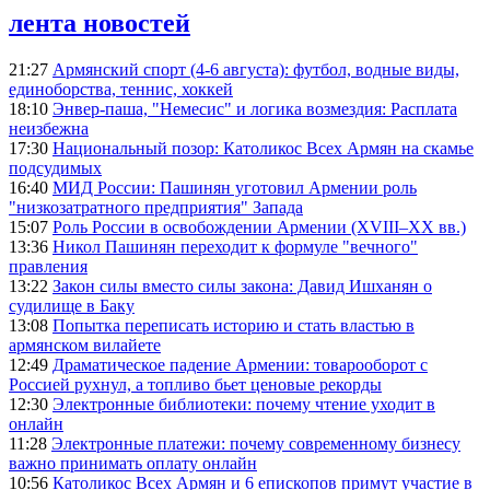
лента новостей
21:27
Армянский спорт (4-6 августа): футбол, водные виды,
единоборства, теннис, хоккей
18:10
Энвер-паша, "Немесис" и логика возмездия: Расплата
неизбежна
17:30
Национальный позор: Католикос Всех Армян на скамье
подсудимых
16:40
МИД России: Пашинян уготовил Армении роль
"низкозатратного предприятия" Запада
15:07
Роль России в освобождении Армении (XVIII–XX вв.)
13:36
Никол Пашинян переходит к формуле "вечного"
правления
13:22
Закон силы вместо силы закона: Давид Ишханян о
судилище в Баку
13:08
Попытка переписать историю и стать властью в
армянском вилайете
12:49
Драматическое падение Армении: товарооборот с
Россией рухнул, а топливо бьет ценовые рекорды
12:30
Электронные библиотеки: почему чтение уходит в
онлайн
11:28
Электронные платежи: почему современному бизнесу
важно принимать оплату онлайн
10:56
Католикос Всех Армян и 6 епископов примут участие в