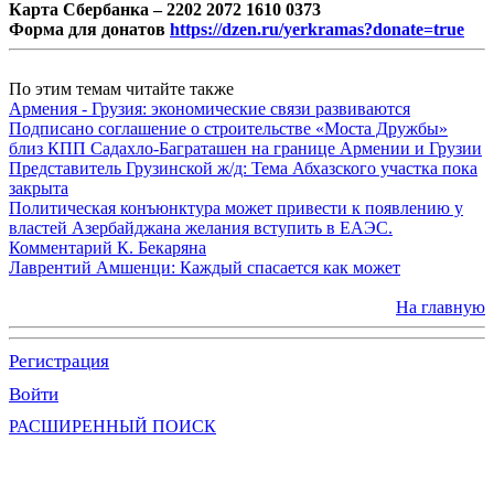
Карта Сбербанка – 2202 2072 1610 0373
Форма для донатов
https://dzen.ru/yerkramas?donate=true
По этим темам читайте также
Армения - Грузия: экономические связи развиваются
Подписано соглашение о строительстве «Моста Дружбы»
близ КПП Садахло-Баграташен на границе Армении и Грузии
Представитель Грузинской ж/д: Тема Абхазского участка пока
закрыта
Политическая конъюнктура может привести к появлению у
властей Азербайджана желания вступить в ЕАЭС.
Комментарий К. Бекаряна
Лаврентий Амшенци: Каждый спасается как может
На главную
Регистрация
Войти
РАСШИРЕННЫЙ ПОИСК