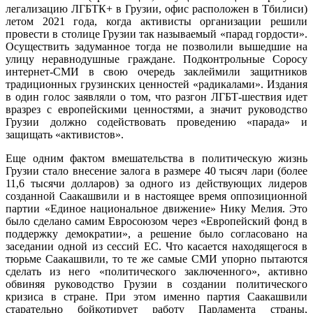
легализацию ЛГБТК+ в Грузии, офис расположен в Тбилиси)
летом 2021 года, когда активисты организации решили
провести в столице Грузии так называемый «парад гордости».
Осуществить задуманное тогда не позволили вышедшие на
улицу неравнодушные граждане. Подконтрольные Соросу
интернет-СМИ в свою очередь заклеймили защитников
традиционных грузинских ценностей «радикалами». Издания
в один голос заявляли о том, что разгон ЛГБТ-шествия идет
вразрез с европейскими ценностями, а значит руководство
Грузии должно содействовать проведению «парада» и
защищать «активистов».
Еще одним фактом вмешательства в политическую жизнь
Грузии стало внесение залога в размере 40 тысяч лари (более
11,6 тысячи долларов) за одного из действующих лидеров
созданной Саакашвили и в настоящее время оппозиционной
партии «Единое национальное движение» Нику Мелия. Это
было сделано самим Евросоюзом через «Европейский фонд в
поддержку демократии», а решение было согласовано на
заседании одной из сессий ЕС. Что касается находящегося в
тюрьме Саакашвили, то те же самые СМИ упорно пытаются
сделать из него «политического заключенного», активно
обвиняя руководство Грузии в создании политического
кризиса в стране. При этом именно партия Саакашвили
старательно бойкотирует работу Парламента страны,